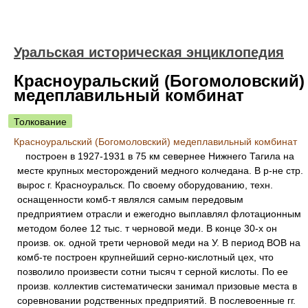
Уральская историческая энциклопедия
Красноуральский (Богомоловский)
медеплавильный комбинат
Толкование
Красноуральский (Богомоловский) медеплавильный комбинат
построен в 1927-1931 в 75 км севернее Нижнего Тагила на
месте крупных месторождений медного колчедана. В р-не стр.
вырос г. Красноуральск. По своему оборудованию, техн.
оснащенности комб-т являлся самым передовым
предприятием отрасли и ежегодно выплавлял флотационным
методом более 12 тыс. т черновой меди. В конце 30-х он
произв. ок. одной трети черновой меди на У. В период ВОВ на
комб-те построен крупнейший серно-кислотный цех, что
позволило произвести сотни тысяч т серной кислоты. По ее
произв. коллектив систематически занимал призовые места в
соревновании родственных предприятий. В послевоенные гг.