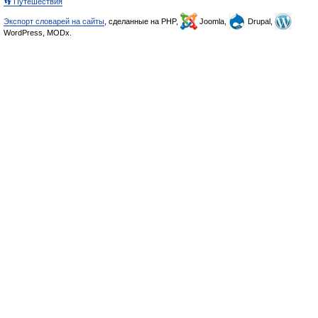
👣 Путешествия
Экспорт словарей на сайты
, сделанные на PHP,
Joomla,
Drupal,
WordPress, MODx.