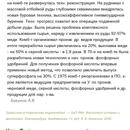
на комб-те развернулась техн. реконструкция. На рудниках с
массовой отбойкой руды глубокими скважинами внедрялась
новая буровая техника, высокоэффективное пневмоударное
бурение. Техн. прогресс охватил все операции подземной
добычи руды. Была решена проблема комплексного
использования сырья, наряду с извлечением из руды 92-97%
меди. Комб-т организовал произв. др. видов продукции. В
итоге переработка сырья увеличилась на 20%, выплавка меди
- на 50% и серной кислоты - в 1,8 раза. В 70-е на комб-те была
разработана новая технология и нач. произв. фосфорных
удобрений. Для получения фосфорной кислоты впервые
применен новый метод, что позволило увеличить выпуск
суперфосфата на 30%. С 1975 комб-т реорганизован в ПО, к-
рое является ведущим предприятием на У. по произв.
черновой меди, серной кислоты, фосфорных удобрений и др.
продукции для нар. х-ва.
Бакунин А.В.
Уральская историческая энциклопедия. — УрО РАН, Институт истории и
археологии. Екатеринбург: Академкнига
.
Гл. ред. В. В. Алексеев
.
2000
.