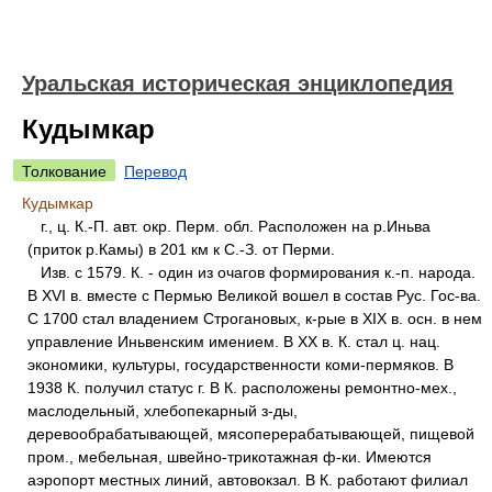
Уральская историческая энциклопедия
Кудымкар
Толкование
Перевод
Кудымкар
г., ц. К.-П. авт. окр. Перм. обл. Расположен на р.Иньва
(приток р.Камы) в 201 км к С.-З. от Перми.
Изв. с 1579. К. - один из очагов формирования к.-п. народа.
В XVI в. вместе с Пермью Великой вошел в состав Рус. Гос-ва.
С 1700 стал владением Строгановых, к-рые в XIX в. осн. в нем
управление Иньвенским имением. В XX в. К. стал ц. нац.
экономики, культуры, государственности коми-пермяков. В
1938 К. получил статус г. В К. расположены ремонтно-мех.,
маслодельный, хлебопекарный з-ды,
деревообрабатывающей, мясоперерабатывающей, пищевой
пром., мебельная, швейно-трикотажная ф-ки. Имеются
аэропорт местных линий, автовокзал. В К. работают филиал