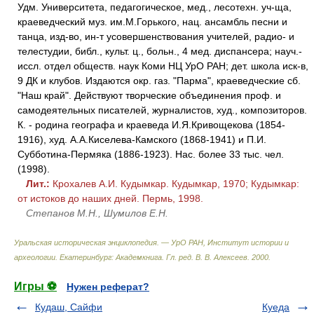
Удм. Университета, педагогическое, мед., лесотехн. уч-ща,
краеведческий муз. им.М.Горького, нац. ансамбль песни и
танца, изд-во, ин-т усовершенствования учителей, радио- и
телестудии, библ., культ. ц., больн., 4 мед. диспансера; науч.-
иссл. отдел обществ. наук Коми НЦ УрО РАН; дет. школа иск-в,
9 ДК и клубов. Издаются окр. газ. "Парма", краеведческие сб.
"Наш край". Действуют творческие объединения проф. и
самодеятельных писателей, журналистов, худ., композиторов.
К. - родина географа и краеведа И.Я.Кривощекова (1854-
1916), худ. А.А.Киселева-Камского (1868-1941) и П.И.
Субботина-Пермяка (1886-1923). Нас. более 33 тыс. чел.
(1998).
Лит.:
Крохалев А.И. Кудымкар. Кудымкар, 1970; Кудымкар:
от истоков до наших дней. Пермь, 1998.
Степанов М.Н., Шумилов Е.Н.
Уральская историческая энциклопедия. — УрО РАН, Институт истории и
археологии. Екатеринбург: Академкнига
.
Гл. ред. В. В. Алексеев
.
2000
.
Игры ⚽
Нужен реферат?
Кудаш, Сайфи
Куеда