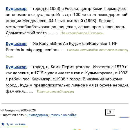
Кудымкар
— город (с 1938) в России, центр Коми Пермяцкого
автономного округа, на р. Иньва, в 100 км от железнодорожной
станции Менделеево. 34,1 тыс. жителей (1998). Лесная,
металлообрабатывающая, пищевая, лёгкая промышленность.
Драматический театр.… …
Энциклопедический словарь
Кудымкар
— Sp Kudymkãras Ap Кудымкар/Kudymkar L RF
Permės komių apyg. centras …
Pasaulio vietovardžiai. Internetinė duomenų
bazė
Кудымкар
— город, ц. Коми Пермяцкого ао. Известен с 1579 г.
как деревня, в 1715 г. упоминается как с. Кудымкорское, с 1933
г. рабоч. пос. Кудымкар, с 1938 г. город. В названии кар коми
город , Кудым предположительно личное имя (в округе нередка
фамилия… …
Топонимический словарь
© Академик, 2000-2026
18+
Обратная связь:
Техподдержка
,
Реклама на сайте
👣 Путешествия