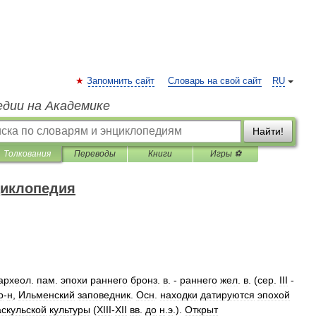
Запомнить сайт
Словарь на свой сайт
RU
едии на Академике
Найти!
Толкования
Переводы
Книги
Игры ⚽
циклопедия
археол
.
пам
.
эпохи
раннего
бронз
.
в
. -
раннего
жел
.
в
. (
сер
.
III
-
р
-
н
,
Ильменский
заповедник
.
Осн
.
находки
датируются
эпохой
аскульской
культуры
(
XIII
-
XII
вв
.
до
н
.
э
.).
Открыт