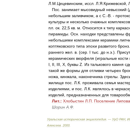
Л
.
М
.
Цецевинским
,
иссл
.
Л
.
Я
.
Крижевской
,
Пос
.
занимает
мысовидный
невысокий
(
небольшим
заливчиком
,
а
с
С
.-
В
. -
проток
культуры
и
несколько
очажных
комплексов
пл
.
ок
.
22
,
5
кв
.
м
.
Относится
к
типу
каркас
пирамиды
.
Осн
.
находки
представлены
ф
небольшими
комплексами
керамики
липч
коптяковского
типа
эпохи
развитого
бронз
раннего
жел
.
в
. (
сер
.
I
тыс
.
до
н
.
э
.).
Присут
керамических
вюрфеля
(
игральные
кости
I
,
II
,
III
,
X
,
буквы
Z
.
Из
талькового
камня
сд
такой
же
формы
для
отливки
четырех
бро
ножа
,
кинжала
,
наконечника
стрелы
.
Здес
жилище
пос
.
Л
.
К
.
проживала
семья
масте
изделиями
,
и
пос
.
Л
.
К
.
являлось
в
черкаск
изделий
,
предназначенных
для
товарооб
Лит
.
:
Хлобыстин
Л
.
П
.
Поселение
Липов
Шорин
А
.
Ф
.
Уральская
историческая
энциклопедия
. —
УрО
РАН
,
И
Алексеев
.
2000
.