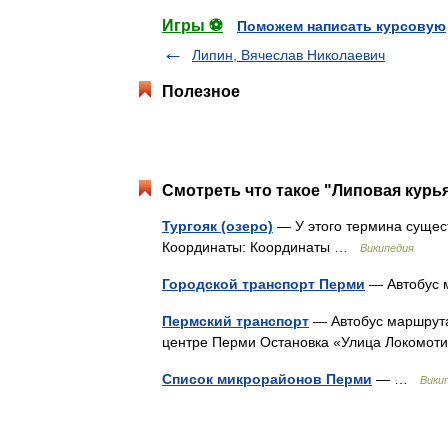
Игры ⚽
Поможем написать курсовую
Липин, Вячеслав Николаевич
Полезное
Смотреть что такое "Липовая курья
Тургояк (озеро)
— У этого термина сущест
Координаты: Координаты …
Википедия
Городской транспорт Перми
— Автобус 
Пермский транспорт
— Автобус маршрута
центре Перми Остановка «Улица Локомо
Список микрорайонов Перми
— …
Вики