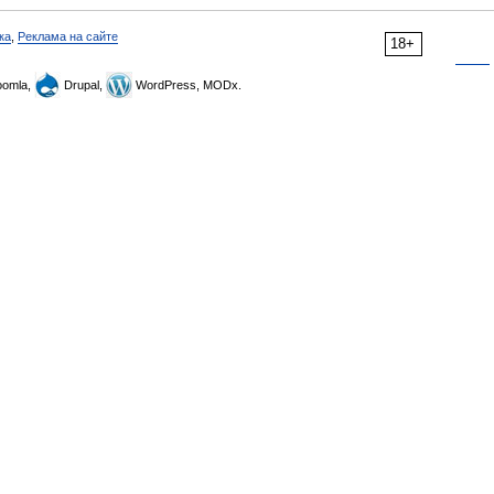
ка
,
Реклама на сайте
18+
omla,
Drupal,
WordPress, MODx.