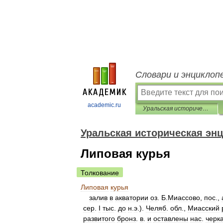
Словари и энциклоп
academic.ru
Уральская историческая энциклопедия
Уральская историческая эн
Липовая курья
Толкование
Липовая
курья
залив
в
акватории
оз
.
Б
.
Миассово
,
пос
.,
сер
.
I
тыс
.
до
н
.
э
.).
Челяб
.
обл
.,
Миасский
развитого
бронз
.
в
.
и
оставлены
нас
.
черк