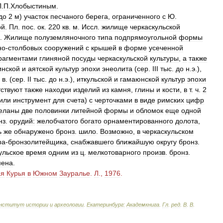
Л
.
П
.
Хлобыстиным
.
до
2
м
)
участок
песчаного
берега
,
ограниченного
с
Ю
.
ой
.
Пл
.
пос
.
ок
.
220
кв
.
м
.
Иссл
.
жилище
черкаскульской
.
Жилище
полуземляночного
типа
подпрямоугольной
формы
но
-
столбовых
сооружений
с
крышей
в
форме
усеченной
рагментами
глиняной
посуды
черкаскульской
культуры
,
а
также
инской
и
аятской
культур
эпохи
энеолита
(
сер
.
III
тыс
.
до
н
.
э
.),
.
в
. (
сер
.
II
тыс
.
до
н
.
э
.),
иткульской
и
гамаюнской
культур
эпохи
ствуют
также
находки
изделий
из
камня
,
глины
и
кости
,
в
т
.
ч
.
2
или
инструмент
для
счета
)
с
черточками
в
виде
римских
цифр
еланы
две
половинки
литейной
формы
и
обломок
еще
одной
нз
.
орудий:
желобчатого
богато
орнаментированного
долота
,
ь
же
обнаружено
бронз
.
шило
.
Возможно
,
в
черкаскульском
ра
-
бронзолитейщика
,
снабжавшего
ближайшую
округу
бронз
.
ульское
время
одним
из
ц
.
мелкотоварного
произв
.
бронз
.
мена
.
ая
Курья
в
Южном
Зауралье
.
Л
.,
1976
.
нститут
истории
и
археологии
.
Екатеринбург:
Академкнига
.
Гл
.
ред
.
В
.
В
.