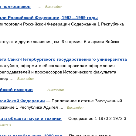
л-полковников
— …
Википедия
вли Российской Федерации, 1992—1999 годы
—
ик торговли Российской Федерации Содержание 1 Республика
твуют и другие значения, см. 6 я армия. 6 я армия Войска:
та Санкт-Петербургского государственного университета
ожалуйста, оформите её согласно правилам оформления
преподавателей и профессоров Исторического факультета
 Импер …
Википедия
ийской империи
— …
Википедия
оссийской Федерации
— Приложение к статье Заслуженный
ержание 1 Республика Адыгея …
Википедия
 в области науки и техники
— Содержание 1 1970 2 1972 3
кипедия