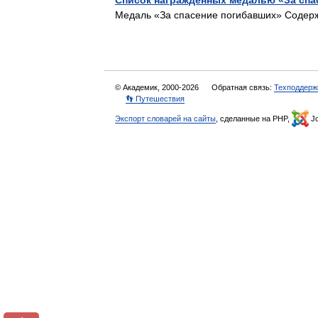
Список награждённых медалью «За спас
Медаль «За спасение погибавших» Соде
© Академик, 2000-2026
Обратная связь:
Техподдерж
👣 Путешествия
Экспорт словарей на сайты
, сделанные на PHP,
Jo