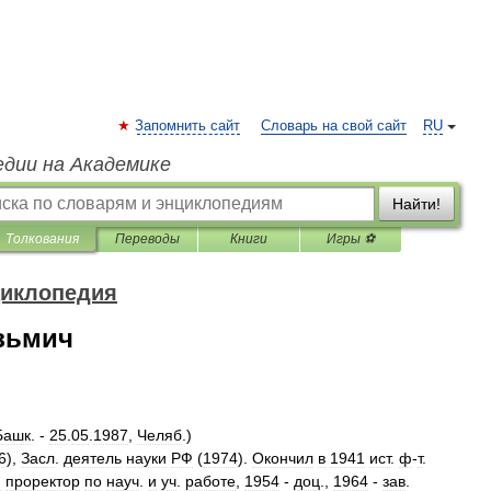
Запомнить сайт
Словарь на свой сайт
RU
едии на Академике
Найти!
Толкования
Переводы
Книги
Игры ⚽
циклопедия
зьмич
Башк
. -
25
.
05
.
1987
,
Челяб
.)
6
),
Засл
.
деятель
науки
РФ
(
1974
).
Окончил
в
1941
ист
.
ф
-
т
.
и
проректор
по
науч
.
и
уч
.
работе
,
1954
-
доц
.,
1964
-
зав
.