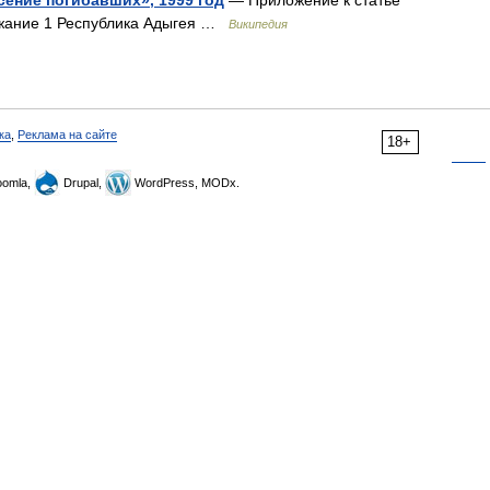
ение погибавших», 1999 год
— Приложение к статье
ржание 1 Республика Адыгея …
Википедия
ка
,
Реклама на сайте
18+
omla,
Drupal,
WordPress, MODx.