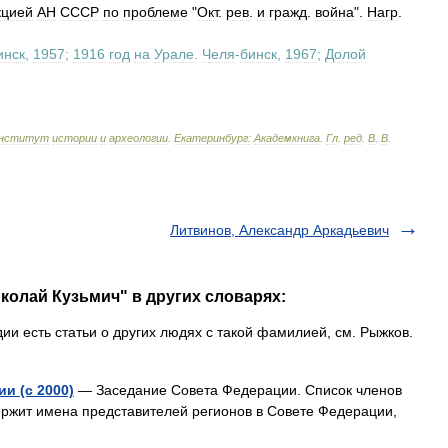
кцией
АН
СССР
по
проблеме
"
Окт
.
рев
.
и
гражд
.
война
".
Нагр
.
инск
,
1957
;
1916
год
на
Урале
.
Челя
-
бинск
,
1967
;
Долой
нститут
истории
и
археологии
.
Екатеринбург:
Академкнига
.
Гл
.
ред
.
В
.
В
.
Литвинов, Александр Аркадьевич
колай Кузьмич" в других словарях:
и есть статьи о других людях с такой фамилией, см. Рыжков.
и (с 2000)
— Заседание Совета Федерации. Список членов
ержит имена представителей регионов в Совете Федерации,