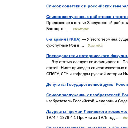
Список советских и российских генера
Список заслуженных работников торго
Приложение к статье Заслуженный работн
Башкорто …
Википедия
6-я армия (РККА)
— У этого термина сущес
сухопутные Род в …
Википедия
Преподаватели исторического факульте
— Эту статью следует викифицировать. П
статей. Ниже приведен список известных 
СПбГУ, ЛГУ и кафедры русской истории
Депутаты Государственной думы Росс
Список заслуженных изобретателей Р
изобретатель Российской Федерации Сод
Лауреаты премии Ленинского комсомола
1974 4 1976 4.1 Премии за 1975 год …
Ви