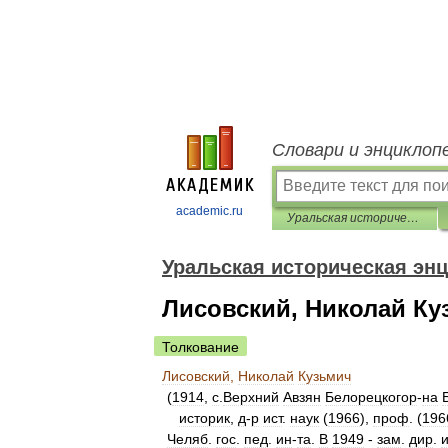
Словари и энциклоп
academic.ru
Уральская историческая энциклопедия
Уральская историческая эн
Лисовский, Николай Ку
Толкование
Лисовский
,
Николай
Кузьмич
(
1914
,
с
.
Верхний
Авзян
Белорецкогор
-
на
историк
,
д
-
р
ист
.
наук
(
1966
),
проф
. (
196
Челяб
.
гос
.
пед
.
ин
-
та
.
В
1949
-
зам
.
дир
.