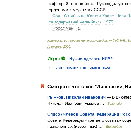
кафедрой
того
же
ин
-
та
.
Руководил
ур
.
се
орденами
и
медалями
СССР
.
Соч
.
:
Октябрь
на
Южном
Урале
.
Челя
-
б
самодержавие
!
Челя
-
бинск
,
1975
.
Форстман
Г
.
В
.
Уральская
историческая
энциклопедия
. —
УрО
РАН
,
И
Алексеев
.
2000
.
Игры ⚽
Нужно сделать НИР?
Липчинский тип памятников
Смотреть что такое "Лисовский, Ни
Рыжков, Николай Иванович
— В Википеди
Николай Иванович Рыжков …
Википедия
Список членов Совета Федерации Росси
Совета Федерации «третьего созыва» сод
назначенных (избранных) …
Википедия