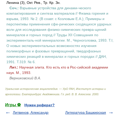
Ленина (3), Окт. Рев., Тр. Кр. Зн.
Соч.:
Взрывные устройства для динами-ческого
компактирования и синтеза материалов // Физика горения и
взрыва, 1993. № 2. (В соавт. с Козловым Е.А.); Примеры и
перспективы применения сфе-рических сходящихся ударных
волн для исследования физико-химических превра-щений
минералов и горных пород // Труды XII Совещания по
эксперименталь-ной минералогии. М., Черноголовка, 1993. Т.I;
О новых экспериментальных возможностях изучения
полиморфных и фазовых превращений, твердофазных
химических реакций в минералах и горных породах // ДАН,
1991. Т.319. № 6.
Лит.:
Научная элита. Кто есть кто в Рос-сийской академии
наук. М., 1993.
Верниковский В.А.
Уральская историческая энциклопедия. — УрО РАН, Институт истории и
археологии. Екатеринбург: Академкнига
.
Гл. ред. В. В. Алексеев
.
2000
.
Игры ⚽
Нужен реферат?
Литвинов, Александр
Литература Башкирская