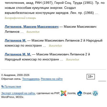
теплотехник, акад. РАН (1997), Герой Соц. Труда (1981). Тр. по
новым способам кумуляции энергии. Создал
взрывобезопасные конструкции зарядов. Лен. пр. (1966) …
Биографический словарь
Литвинов, Максим Максимович
— Максим Максимович
Литвинов …
Википедия
Литвинов М.
— Максим Максимович Литвинов 2 й Народный
комиссар по иностранн …
Википедия
Литвинов М. М.
— Максим Максимович Литвинов 2 й
Народный комиссар по иностранн …
Википедия
© Академик, 2000-2026
18+
Обратная связь:
Техподдержка
,
Реклама на сайте
👣 Путешествия
Экспорт словарей на сайты
, сделанные на PHP,
Joomla,
Drupal,
WordPress, MODx.