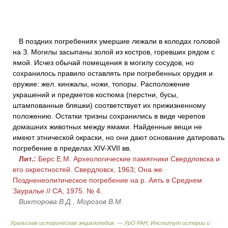
В поздних погребениях умершие лежали в колодах головой
на З. Могилы засыпаны золой из костров, горевших рядом с
ямой. Исчез обычай помещения в могилу сосудов, но
сохранилось правило оставлять при погребенных орудия и
оружие: жел. кинжалы, ножи, топоры. Расположение
украшений и предметов костюма (перстни, бусы,
штампованные бляшки) соответствует их прижизненному
положению. Остатки тризны сохранились в виде черепов
домашних животных между ямами. Найденные вещи не
имеют этнической окраски, но они дают основание датировать
погребение в пределах XIV-XVII вв.
Лит.:
Берс Е.М. Археологические памятники Свердловска и
его окрестностей. Свердловск, 1963; Она же.
Поздненеолитическое погребение на р. Аять в Среднем
Зауралье // СА, 1975. № 4.
Викторова В.Д., Морозов В.М.
Уральская историческая энциклопедия. — УрО РАН, Институт истории и