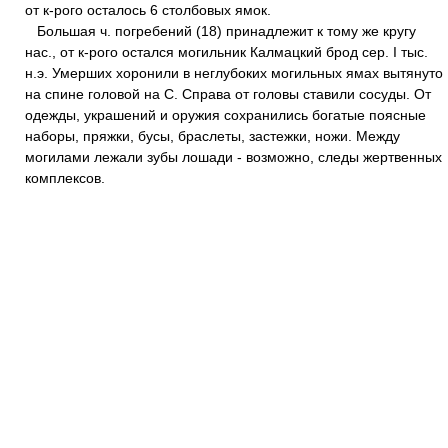
от к-рого осталось 6 столбовых ямок.
Большая ч. погребений (18) принадлежит к тому же кругу
нас., от к-рого остался могильник Калмацкий брод сер. I тыс.
н.э. Умерших хоронили в неглубоких могильных ямах вытянуто
на спине головой на С. Справа от головы ставили сосуды. От
одежды, украшений и оружия сохранились богатые поясные
наборы, пряжки, бусы, браслеты, застежки, ножи. Между
могилами лежали зубы лошади - возможно, следы жертвенных
комплексов.