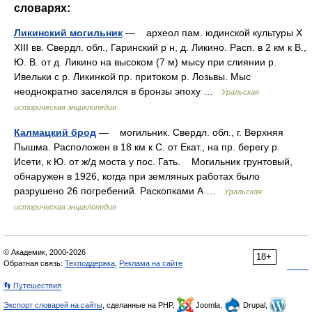
словарях:
Ликинский могильник
— археол пам. юдинской культуры X
XIII вв. Свердл. обл., Гаринский р н, д. Ликино. Расп. в 2 км к В.,
Ю. В. от д. Ликино на высоком (7 м) мысу при слиянии р.
Ивельки с р. Ликинкой пр. притоком р. Лозьвы. Мыс
неоднократно заселялся в бронзы эпоху …
Уральская
историческая энциклопедия
Калмацкий брод
— могильник. Свердл. обл., г. Верхняя
Пышма. Расположен в 18 км к С. от Екат., на пр. берегу р.
Исети, к Ю. от ж/д моста у пос. Гать. Могильник грунтовый,
обнаружен в 1926, когда при земляных работах было
разрушено 26 погребений. Раскопками А …
Уральская
историческая энциклопедия
© Академик, 2000-2026
18+
Обратная связь:
Техподдержка
,
Реклама на сайте
👣 Путешествия
Экспорт словарей на сайты
, сделанные на PHP,
Joomla,
Drupal,