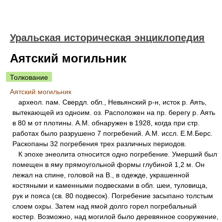
Уральская историческая энциклопедия
Аятский могильник
Толкование
Аятский могильник
археол. пам. Свердл. обл., Невьянский р-н, исток р. Аять,
вытекающей из одноим. оз. Расположен на пр. берегу р. Аять
в 80 м от плотины. А.М. обнаружен в 1928, когда при стр.
работах было разрушено 7 погребений. А.М. иссл. Е.М.Берс.
Раскопаны 32 погребения трех различных периодов.
К эпохе энеолита относится одно погребение. Умерший был
помещен в яму прямоугольной формы глубиной 1,2 м. Он
лежал на спине, головой на В., в одежде, украшенной
костяными и каменными подвесками в обл. шеи, туловища,
рук и пояса (св. 80 подвесок). Погребение засыпано толстым
слоем охры. Затем над ямой долго горел погребальный
костер. Возможно, над могилой было деревянное сооружение,