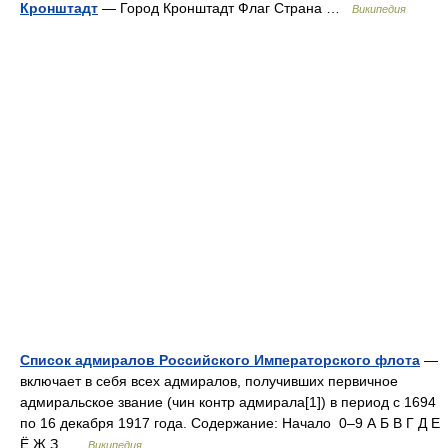
Кронштадт
— Город Кронштадт Флаг Страна …
Википедия
Список адмиралов Российского Императорского флота
—
включает в себя всех адмиралов, получивших первичное
адмиральское звание (чин контр адмирала[1]) в период с 1694
по 16 декабря 1917 года. Содержание: Начало 0–9 А Б В Г Д Е
Ё Ж З …
Википедия