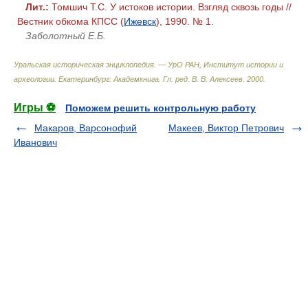
Лит.:
Томшич Т.С. У истоков истории. Взгляд сквозь годы //
Вестник обкома КПСС (
Ижевск
), 1990. № 1.
Заболотный Е.Б.
Уральская историческая энциклопедия. — УрО РАН, Институт истории и
археологии. Екатеринбург: Академкнига
.
Гл. ред. В. В. Алексеев
.
2000
.
Игры ⚽
Поможем решить контрольную работу
Макаров, Варсонофий
Макеев, Виктор Петрович
Иванович