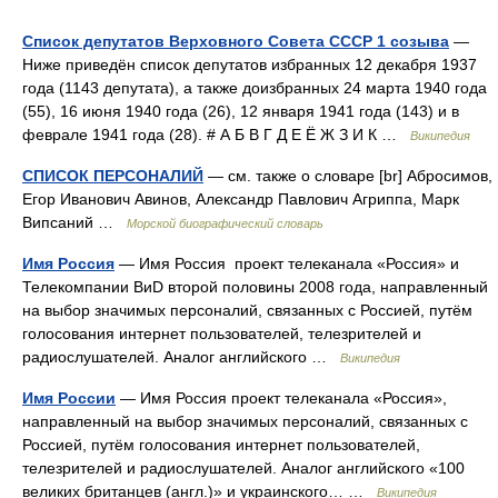
Список депутатов Верховного Совета СССР 1 созыва
—
Ниже приведён список депутатов избранных 12 декабря 1937
года (1143 депутата), а также доизбранных 24 марта 1940 года
(55), 16 июня 1940 года (26), 12 января 1941 года (143) и в
феврале 1941 года (28). # А Б В Г Д Е Ё Ж З И К …
Википедия
СПИСОК ПЕРСОНАЛИЙ
— см. также о словаре [br] Абросимов,
Егор Иванович Авинов, Александр Павлович Агриппа, Марк
Випсаний …
Морской биографический словарь
Имя Россия
— Имя Россия проект телеканала «Россия» и
Телекомпании ВиD второй половины 2008 года, направленный
на выбор значимых персоналий, связанных с Россией, путём
голосования интернет пользователей, телезрителей и
радиослушателей. Аналог английского …
Википедия
Имя России
— Имя Россия проект телеканала «Россия»,
направленный на выбор значимых персоналий, связанных с
Россией, путём голосования интернет пользователей,
телезрителей и радиослушателей. Аналог английского «100
великих британцев (англ.)» и украинского… …
Википедия