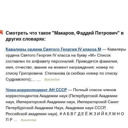
Смотреть что такое "Макаров, Фаддей Петрович" в
других словарях:
Кавалеры ордена Святого Георгия IV класса М
— Кавалеры
ордена Святого Георгия IV класса на букву «М» Список
составлен по алфавиту персоналий. Приводятся фамилия,
имя, отчество; звание на момент награждения; номер по
списку Григоровича Степанова (в скобках номер по списку
Судравского);… …
Википедия
Член-корреспондент АН СССР
— Полный список членов
корреспондентов Академии наук (Петербургской Академии
наук, Императорской Академии наук, Императорской Санкт
Петербургской Академии Наук, Академии наук СССР,
Российской академии наук). # А Б В Г Д Е Ё Ж З И Й К Л М Н О
П Р …
Википедия