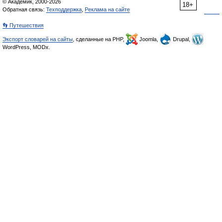
© Академик, 2000-2026
18+
Обратная связь:
Техподдержка
,
Реклама на сайте
👣 Путешествия
Экспорт словарей на сайты
, сделанные на PHP,
Joomla,
Drupal,
WordPress, MODx.