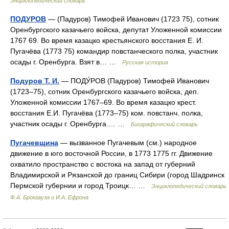
Энциклопедический словарь
ПОДУРОВ
— (Падуров) Тимофей Иванович (1723 75), сотник
Оренбургского казачьего войска, депутат Уложенной комиссии
1767 69. Во время казацко крестьянского восстания Е. И.
Пугачёва (1773 75) командир повстанческого полка, участник
осады г. Оренбурга. Взят в… …
Русская история
Подуров Т. И.
— ПОДУ́РОВ (Падуров) Тимофей Иванович
(1723–75), сотник Оренбургского казачьего войска, деп.
Уложенной комиссии 1767–69. Во время казацко крест.
восстания Е.И. Пугачёва (1773–75) ком. повстанч. полка,
участник осады г. Оренбурга.… …
Биографический словарь
Пугачевщина
— вызванное Пугачевым (см.) народное
движение в юго восточной России, в 1773 1775 гг. Движение
охватило пространство с востока на запад от губерний
Владимирской и Рязанской до границ Сибири (город Шадринск
Пермской губернии и город Троицк… …
Энциклопедический словарь
Ф.А. Брокгауза и И.А. Ефрона