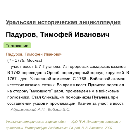
Уральская историческая энциклопедия
Падуров, Тимофей Иванович
Толкование
Падуров, Тимофей Иванович
(? - 1775, Москва)
участ. восст. Е.И.Пугачева. Из городовых самарских казаков.
В 1743 переведен в Оренб. нерегулярный корпус, хорунжий. В
1767 - деп. Уложенной комиссии. С 1768 - Войсковой атаман
исетских казаков, сотник. Во время восст. Пугачева перешел
на сторону "мужицкого" царя, произведен им в войсковые
полковники. Стал ближайшим помощником Пугачева при
составлении указов и прокламаций. Казнен за участ. в восст.
Абрамовский А.П., Кобзов В.С.
Уральская историческая энциклопедия. — УрО РАН, Институт истории и
археологии. Екатеринбург: Академкнига
.
Гл. ред. В. В. Алексеев
.
2000
.