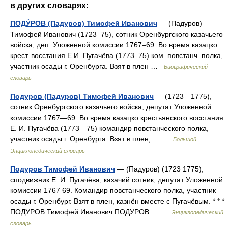
в других словарях:
ПОДУ́РОВ (Падуров) Тимофей Иванович
— (Падуров)
Тимофей Иванович (1723–75), сотник Оренбургского казачьего
войска, деп. Уложенной комиссии 1767–69. Во время казацко
крест. восстания Е.И. Пугачёва (1773–75) ком. повстанч. полка,
участник осады г. Оренбурга. Взят в плен …
Биографический
словарь
Подуров (Падуров) Тимофей Иванович
— (1723—1775),
сотник Оренбургского казачьего войска, депутат Уложенной
комиссии 1767—69. Во время казацко крестьянского восстания
Е. И. Пугачёва (1773—75) командир повстанческого полка,
участник осады г. Оренбурга. Взят в плен,… …
Большой
Энциклопедический словарь
Подуров Тимофей Иванович
— (Падуров) (1723 1775),
сподвижник Е. И. Пугачёва; казачий сотник, депутат Уложенной
комиссии 1767 69. Командир повстанческого полка, участник
осады г. Оренбург. Взят в плен, казнён вместе с Пугачёвым. * * *
ПОДУРОВ Тимофей Иванович ПОДУРОВ… …
Энциклопедический
словарь