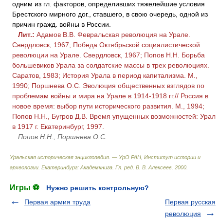
одним из гл. факторов, определивших тяжелейшие условия
Брестского мирного дог., ставшего, в свою очередь, одной из
причин гражд. войны в России.
Лит.:
Адамов В.В. Февральская революция на Урале.
Свердловск, 1967; Победа Октябрьской социалистической
революции на Урале. Свердловск, 1967; Попов Н.Н. Борьба
большевиков Урала за солдатские массы в трех революциях.
Саратов, 1983; История Урала в период капитализма. М.,
1990; Поршнева О.С. Эволюция общественных взглядов по
проблемам войны и мира на Урале в 1914-1918 гг.// Россия в
новое время: выбор пути исторического развития. М., 1994;
Попов Н.Н., Бугров Д.В. Время упущенных возможностей: Урал
в 1917 г. Екатеринбург, 1997.
Попов Н.Н., Поршнева О.С.
Уральская историческая энциклопедия. — УрО РАН, Институт истории и
археологии. Екатеринбург: Академкнига
.
Гл. ред. В. В. Алексеев
.
2000
.
Игры ⚽
Нужно решить контрольную?
Первая армия труда
Первая русская
революция