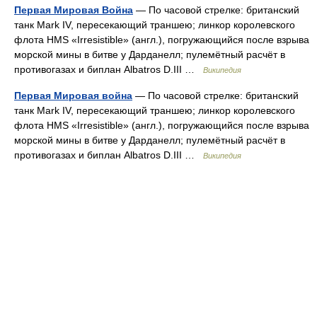
Первая Мировая Война
— По часовой стрелке: британский
танк Mark IV, пересекающий траншею; линкор королевского
флота HMS «Irresistible» (англ.), погружающийся после взрыва
морской мины в битве у Дарданелл; пулемётный расчёт в
противогазах и биплан Albatros D.III …
Википедия
Первая Мировая война
— По часовой стрелке: британский
танк Mark IV, пересекающий траншею; линкор королевского
флота HMS «Irresistible» (англ.), погружающийся после взрыва
морской мины в битве у Дарданелл; пулемётный расчёт в
противогазах и биплан Albatros D.III …
Википедия