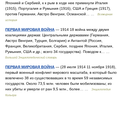
Японией и Сербией, к к рым в ходе нее примкнули Италия
(1915), Португалия и Румыния (1916), США и Греция (1917),
против Германии, Австро Венгрии, Османской… …
Всемирная
история
ПЕРВАЯ МИРОВАЯ ВОЙНА
— 1914 18 война между двумя
коалициями держав: Центральными державами (Германия,
Австро Венгрия, Турция, Болгария) и Антантой (Россия,
Франция, Великобритания, Сербия, позднее Япония, Италия,
Румыния, США и др.; всего 34 государства). Поводом к… …
Большой Энциклопедический словарь
ПЕРВАЯ МИРОВАЯ ВОЙНА
— (28 июля 1914 11 ноября 1918),
первый военный конфликт мирового масштаба, в который было
вовлечено 38 из существовавших в то время 59 независимых
государств. Около 73,5 млн. человек были мобилизованы; из
них убиты и умерли от ран 9,5 млн., более… …
Энциклопедия
Кольера