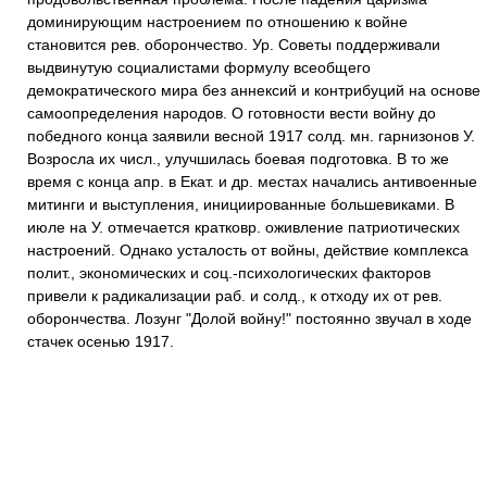
доминирующим настроением по отношению к войне
становится рев. оборончество. Ур. Советы поддерживали
выдвинутую социалистами формулу всеобщего
демократического мира без аннексий и контрибуций на основе
самоопределения народов. О готовности вести войну до
победного конца заявили весной 1917 солд. мн. гарнизонов У.
Возросла их числ., улучшилась боевая подготовка. В то же
время с конца апр. в Екат. и др. местах начались антивоенные
митинги и выступления, инициированные большевиками. В
июле на У. отмечается кратковр. оживление патриотических
настроений. Однако усталость от войны, действие комплекса
полит., экономических и соц.-психологических факторов
привели к радикализации раб. и солд., к отходу их от рев.
оборончества. Лозунг "Долой войну!" постоянно звучал в ходе
стачек осенью 1917.