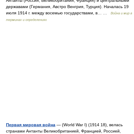
Антанты (Россия, Великобритания, Франция) и центральными
державами (Германия, Австро Венгрия, Турция). Началась 19
июля 1914 г. между восемью государствами, в… …
Война и мир в
терминах и определениях
Первая мировая война
— (World War I) (1914 18), велась
странами Антанты Великобританией, Францией, Россией,