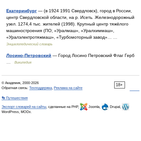
Екатеринбург
— (в 1924 1991 Свердловск), город в России,
центр Свердловской области, на р. Исеть. Железнодорожный
узел. 1274,4 тыс. жителей (1998). Крупный центр тяжёлого
машиностроения (ПО; «Уралмаш», «Уралхиммаш»,
«Уралэлектротяжмаш», «Турбомоторный завод»… …
Энциклопедический словарь
Лосино-Петровский
— Город Лосино Петровский Флаг Герб
…
Википедия
© Академик, 2000-2026
18+
Обратная связь:
Техподдержка
,
Реклама на сайте
👣 Путешествия
Экспорт словарей на сайты
, сделанные на PHP,
Joomla,
Drupal,
WordPress, MODx.