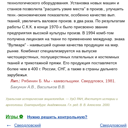
технологического оборудования. Установка новых машин и
станков позволила "расшить узкие места" в произв., улучшить
техн.-экономические показатели, особенно качество вып.
тканей, увеличить валовое произв. в два раза. По результатам
работы С.К.К. в конце 1970-х было присвоено звание
предприятия высокой культуры произв. В 1994 комб-том
получена лицензия на ткани по применению междунар. знака
"Вулмарк" - наивысшей оценки качества продукции на мир.
рынке. Комбинат специализируется на выпуске
чистошерстяных, полушерстяных плательных и костюмных
тканей и трикотажной пряжи. Его продукция поставляется
более чем в 400 г. России, СНГ, а также в страны дальнего
зарубежья.
Лит.:
Рябинин Б. Мы - камвольщики. Свердловск, 1981.
Бакунин А.В., Васильков В.В.
Уральская историческая энциклопедия. — УрО РАН, Институт истории и
археологии. Екатеринбург: Академкнига
.
Гл. ред. В. В. Алексеев
.
2000
.
Игры ⚽
Нужно решить контрольную?
Свердловский
Свердловский