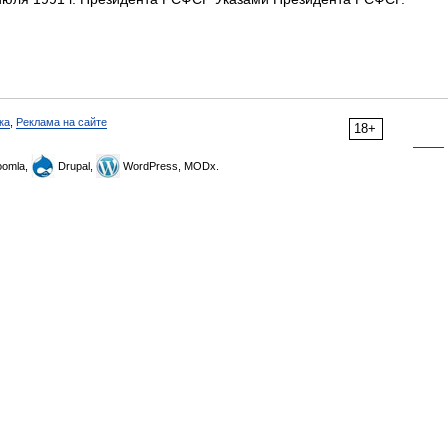
ка
,
Реклама на сайте
18+
omla,
Drupal,
WordPress, MODx.