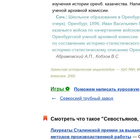
изучения
истории
оренб
.
казачества
.
Напи
ученой
архивной
комиссии
.
Соч
.
:
Школьное
образование
в
Оренбур
очерк
).
Оренбург
,
1896
;
Иван
Васильевич
казачьего
войска
по
начертаниям
войсков
Оренбургской
ученой
архивной
комиссии
по
составлению
историко
-
статистического
историко
-
статистическому
описанию
Орен
Абрамовский
А
.
П
.,
Кобзов
В
.
С
.
Уральская
историческая
энциклопедия
. —
УрО
РАН
,
И
Алексеев
.
2000
.
Игры ⚽
Поможем написать курсовую
Северский трубный завод
Смотреть что такое "Севостьянов,
Лауреаты Сталинской премии за выда
методов производственной работы
— С