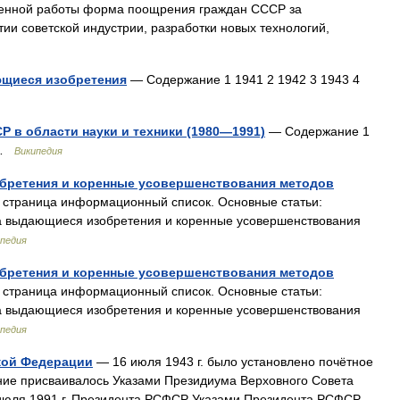
венной работы форма поощрения граждан СССР за
тии советской индустрии, разработки новых технологий,
ющиеся изобретения
— Содержание 1 1941 2 1942 3 1943 4
 в области науки и техники (1980—1991)
— Содержание 1
5 …
Википедия
бретения и коренные усовершенствования методов
страница информационный список. Основные статьи:
а выдающиеся изобретения и коренные усовершенствования
педия
бретения и коренные усовершенствования методов
страница информационный список. Основные статьи:
а выдающиеся изобретения и коренные усовершенствования
педия
кой Федерации
— 16 июля 1943 г. было установлено почётное
ие присваивалось Указами Президиума Верховного Совета
 июля 1991 г. Президента РСФСР Указами Президента РСФСР.