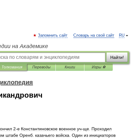
Запомнить сайт
Словарь на свой сайт
RU
едии на Академике
Найти!
Толкования
Переводы
Книги
Игры ⚽
циклопедия
Никандрович
ончил
2
-
е
Константиновское
военное
уч
-
ще
.
Проходил
ом
штабе
Оренб
.
казачьего
войска
.
Один
из
инициаторов