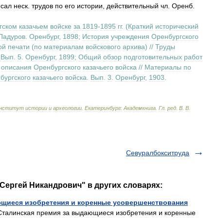
сал
неск
.
трудов
по
его
истории
,
действительный
чл
.
Оренб
.
гском
казачьем
войске
за
1819
-
1895
гг
. (
Краткий
исторический
Падуров
.
Оренбург
,
1898
;
История
учреждения
Оренбургского
ой
печати
(
по
материалам
войскового
архива
) //
Труды
.
Вып
.
5
.
Оренбург
,
1899
;
Общий
обзор
подготовительных
работ
описания
Оренбургского
казачьего
войска
//
Материалы
по
бургского
казачьего
войска
.
Вып
.
3
.
Оренбург
,
1903
.
нститут
истории
и
археологии
.
Екатеринбург:
Академкнига
.
Гл
.
ред
.
В
.
В
.
Севуралбокситруда
 Сергей Никандрович" в других словарях:
ющиеся изобретения и коренные усовершенствования
талинская премия за выдающиеся изобретения и коренные