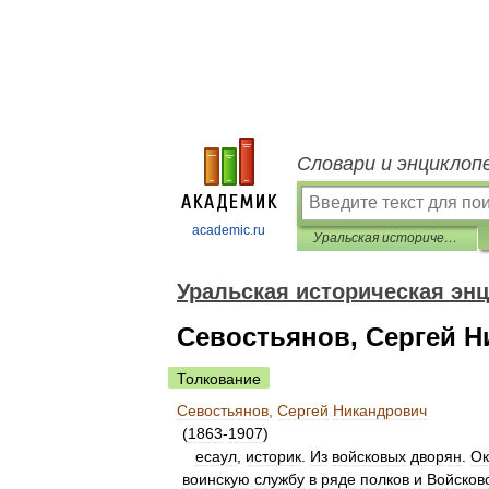
Словари и энциклоп
academic.ru
Уральская историческая энциклопедия
Уральская историческая эн
Севостьянов, Сергей 
Толкование
Севостьянов
,
Сергей
Никандрович
(
1863
-
1907
)
есаул
,
историк
.
Из
войсковых
дворян
.
Ок
воинскую
службу
в
ряде
полков
и
Войсков