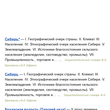
Сибирь*
— I. Географический очерк страны. II. Климат. III.
Население. IV. Этнографический очерк населения Сибири. V.
Землевладение. VI. Источники благосостояния сельского
населения (земледелие, скотоводство, промыслы). VII.
Промышленность , торговля и… …
Энциклопедический словарь Ф.А.
Брокгауза и И.А. Ефрона
Сибирь
— I. Географический очерк страны. II. Климат. III.
Население. IV. Этнографический очерк населения Сибири. V.
Землевладение. VI. Источники благосостояния сельского
населения (земледелие, скотоводство, промыслы). VII.
Промышленность, торговля и… …
Энциклопедический словарь Ф.А.
Брокгауза и И.А. Ефрона
Бухарская волость (Тарский уезд)
— У этого термина