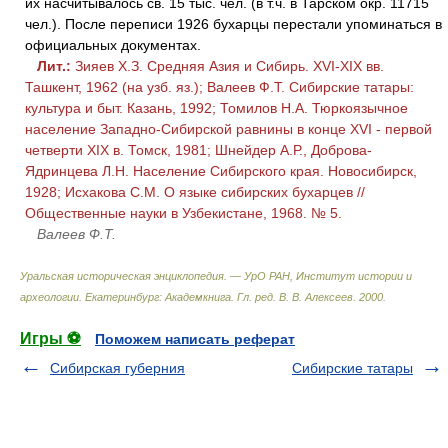
их насчитывалось св. 15 тыс. чел. (в т.ч. в Тарском окр. 11715
чел.). После переписи 1926 бухарцы перестали упоминаться в
официальных документах.
Лит.:
Зияев Х.З. Средняя Азия и Сибирь. XVI-XIX вв.
Ташкент, 1962 (на узб. яз.); Валеев Ф.Т. Сибирские татары:
культура и быт. Казань, 1992; Томилов Н.А. Тюркоязычное
население Западно-Сибирской равнины в конце XVI - первой
четверти XIX в. Томск, 1981; Шнейдер А.Р., Доброва-
Ядринцева Л.Н. Население Сибирского края. Новосибирск,
1928; Исхакова С.М. О языке сибирских бухарцев //
Общественные науки в Узбекистане, 1968. № 5.
Валеев Ф.Т.
Уральская историческая энциклопедия. — УрО РАН, Институт истории и
археологии. Екатеринбург: Академкнига
.
Гл. ред. В. В. Алексеев
.
2000
.
Игры ⚽
Поможем написать реферат
Сибирская губерния
Сибирские татары