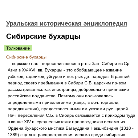
Уральская историческая энциклопедия
Сибирские бухарцы
Толкование
Сибирские бухарцы
тюркское нас., переселившееся в р-ны Зап. Сибири из Ср.
Азии в XV-XVII вв. Бухарцы - это обобщающее название
узбеков, таджиков, уйгуров и нек-рых др. народов. В ранний
период своего пребывания в Сибири С.Б. царским пр-вом
рассматривались как иностранцы, добровольно принявшие
российское подданство. Поэтому они пользовались
определенными привилегиями (напр., в обл. торговли,
передвижения), предоставленными им указами рус. царей.
Нач. переселения С.Б. в Сибирь связывается с приходом туда
в конце XIV в. среднеазиатских проповедников ислама из
Ордена бухарского мистика Багауддина Накшибэндия (1318 -
1389) с целью распространения ислама среди сибирских