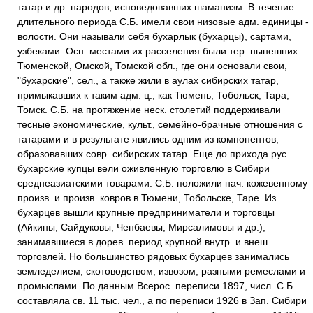
татар и др. народов, исповедовавших шаманизм. В течение
длительного периода С.Б. имели свои низовые адм. единицы -
волости. Они называли себя бухарлык (бухарцы), сартами,
узбеками. Осн. местами их расселения были тер. нынешних
Тюменской, Омской, Томской обл., где они основали свои,
"бухарские", сел., а также жили в аулах сибирских татар,
примыкавших к таким адм. ц., как Тюмень, Тобольск, Тара,
Томск. С.Б. на протяжение неск. столетий поддерживали
тесные экономические, культ., семейно-брачные отношения с
татарами и в результате явились одним из компонентов,
образовавших совр. сибирских татар. Еще до прихода рус.
бухарские купцы вели оживленную торговлю в Сибири
среднеазиатскими товарами. С.Б. положили нач. кожевенному
произв. и произв. ковров в Тюмени, Тобольске, Таре. Из
бухарцев вышли крупные предприниматели и торговцы
(Айкины, Сайдуковы, Ченбаевы, Мирсалимовы и др.),
занимавшиеся в дорев. период крупной внутр. и внеш.
торговлей. Но большинство рядовых бухарцев занимались
земледелием, скотоводством, извозом, разными ремеслами и
промыслами. По данным Всерос. переписи 1897, числ. С.Б.
составляла св. 11 тыс. чел., а по переписи 1926 в Зап. Сибири