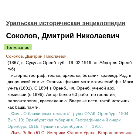
Уральская историческая энциклопедия
Соколов, Дмитрий Николаевич
Толкование
Соколов, Дмитрий Николаевич
(1867, с. Сукулак Оренб. губ. -19. 02.1919, ст. Айдырля Оренб.
губ)
историк, географ, геолог, археолог, ботаник, краевед. Род. в
дворянской семье. Окончил физико-математический ф-т Моск.
ун-та (1891). С 1894 в Оренб., чл. Оренб. ученой арх.
комиссии (с 1896). Автор более 60 работ по геологии,
палеонтологии, краеведению. Впервые иссл. такой источник,
как башк. тамги.
Соч.:
О башкирских тамгах // Труды ОУАК. Оренбург, 1904.
Вып. 13; Оренбургская губерния. Географический очерк.
Оренбург, 1916; Пушкин в Оренбурге. Пг., 1916.
Лит.:
Зобов Ю.С. Историки Южного Урала. Вторая половина