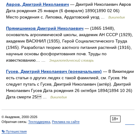
Авров, Дмитрий Николаевич
— Дмитрий Николаевич Авров
Дата рождения 25 января (6 февраля) 1890(1890 02 06)
Место рождения с. Липовка, Ардатовский уезд …
Википедия
Прянишников Дмитрий Николаевич
— (1865 1948),
основатель агрохимической школы, академик АН СССР (1929),
академик ВАСХНИЛ (1935), Герой Социалистического Труда
(1945). Разработал теорию азотного питания растений (1916),
научные основы фосфоритования почв. Труды по
известкованию… …
Энциклопедический словарь
Гусев, Дмитрий Николаевич (военачальник)
— В Википедии
есть статьи о других людях с такой фамилией, см. Гусев. Не
следует путать с Гусев, Дмитрий Николаевич (актёр). Дмитрий
Николаевич Гусев Дата рождения 26 октября 1894(1894 10 26)
Дата смерти 25 …
Википедия
© Академик, 2000-2026
18+
Обратная связь:
Техподдержка
,
Реклама на сайте
👣 Путешествия