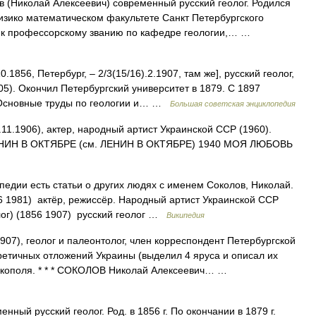
 (Николай Алексеевич) современный русский геолог. Родился
 физико математическом факультете Санкт Петербургского
я к профессорскому званию по кафедре геологии,… …
0.1856, Петербург, ‒ 2/3(15/16).2.1907, там же], русский геолог,
5). Окончил Петербургский университет в 1879. С 1897
. Основные труды по геологии и… …
Большая советская энциклопедия
.11.1906), актер, народный артист Украинской ССР (1960).
НИН В ОКТЯБРЕ (см. ЛЕНИН В ОКТЯБРЕ) 1940 МОЯ ЛЮБОВЬ
едии есть статьи о других людях с именем Соколов, Николай.
06 1981) актёр, режиссёр. Народный артист Украинской ССР
олог) (1856 1907) русский геолог …
Википедия
907), геолог и палеонтолог, член корреспондент Петербургской
ретичных отложений Украины (выделил 4 яруса и описал их
икополя. * * * СОКОЛОВ Николай Алексеевич… …
нный русский геолог. Род. в 1856 г. По окончании в 1879 г.