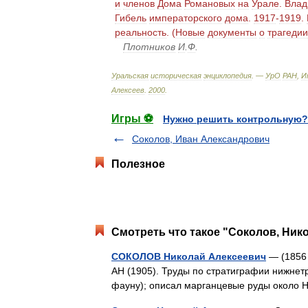
и
членов
Дома
Романовых
на
Урале
.
Влад
Гибель
императорского
дома
.
1917
-
1919
.
реальность
. (
Новые
документы
о
трагедии
Плотников
И
.
Ф
.
Уральская
историческая
энциклопедия
. —
УрО
РАН
,
И
Алексеев
.
2000
.
Игры ⚽
Нужно решить контрольную?
Соколов, Иван Александрович
Полезное
Смотреть что такое "Соколов, Ник
СОКОЛОВ Николай Алексеевич
— (1856 
АН (1905). Труды по стратиграфии нижнет
фауну); описал марганцевые руды около