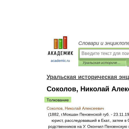
Словари и энциклоп
academic.ru
Уральская историческая энциклопедия
Уральская историческая эн
Соколов, Николай Алек
Толкование
Соколов
,
Николай
Алексеевич
(
1882
,
г
.
Мокшан
Пензенской
губ
. -
23
.
11
.
1
юрист
,
расследовавший
в
Екат
.,
затем
в
родственников
на
У
.
Окончил
Пензенскую