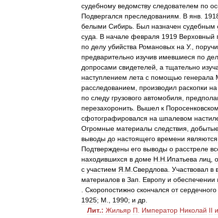
судебному
ведомству
следователем
по
ос
Подвергался
преследованиям
.
В
янв
.
191
белыми
Сибирь
.
Был
назначен
судебным
суда
.
В
начале
февраля
1919
Верховный
по
делу
убийства
Романовых
на
У
.,
поруч
предварительно
изучив
имевшиеся
по
де
допросами
свидетелей
,
а
тщательно
изуч
наступлением
лета
с
помощью
генерала
расследованием
,
производил
раскопки
на
по
следу
грузового
автомобиля
,
предпола
перезахоронить
.
Вышел
к
Поросенковско
сфотографировался
на
шпалевом
настил
Огромные
материалы
следствия
,
добыты
выводы
до
настоящего
времени
являются
Подтверждены
его
выводы
о
расстреле
вс
находившихся
в
доме
Н
.
Н
.
Ипатьева
лиц
,
с
участием
Я
.
М
.
Свердлова
.
Участвовал
в
материалов
в
Зап
.
Европу
и
обеспечении
.
Скоропостижно
скончался
от
сердечного
1925
;
М
.,
1990
;
и
др
.
Лит
.
:
Жильяр
П
.
Император
Николай
II