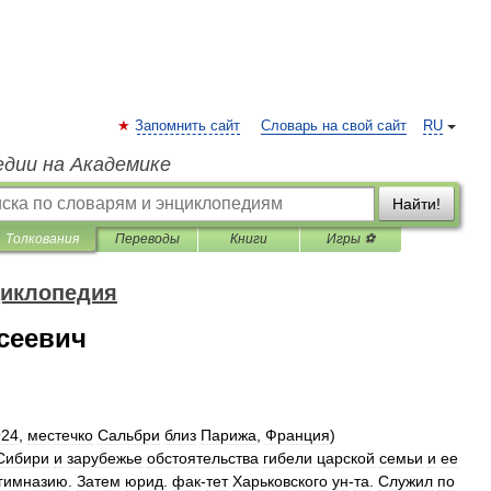
Запомнить сайт
Словарь на свой сайт
RU
едии на Академике
Найти!
Толкования
Переводы
Книги
Игры ⚽
циклопедия
сеевич
924
,
местечко
Сальбри
близ
Парижа
,
Франция
)
Сибири
и
зарубежье
обстоятельства
гибели
царской
семьи
и
ее
гимназию
.
Затем
юрид
.
фак
-
тет
Харьковского
ун
-
та
.
Служил
по