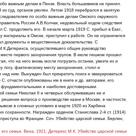
обо
важным
делам
в
Пензе
.
Власть
большевиков
не
принял
.
8
из
суд
.
органов
уволен
.
Летом
1918
перебрался
в
занятую
следователем
по
особо
важным
делам
Омского
окружного
правитель
России
А
.
В
.
Колчак
,
недовольный
ходом
следствия
ил
С
.
продолжить
его
.
В
начале
марта
1919
С
.
прибыл
в
Екат
.,
лу
материалы
в
Омске
,
приступил
к
работе
.
Он
не
ограничился
ал
документы
и
вещественные
доказательства
.
С
М
.
К
.
Дитерихса
,
осуществлявшего
общее
руководство
месте
первого
захоронения
трупов
.
В
июле
пешком
прошел
гая
,
что
на
него
вновь
могли
погрузить
останки
,
увезти
их
и
му
логу
,
фактическому
месту
захоронения
,
стоял
и
е
над
ним
.
Вынужден
был
прекратить
поиск
и
эвакуироваться
.
е
С
.
отчасти
опубликованы
им
в
книге
и
др
.
авторами
,
его
фундаментальными
и
наиболее
достоверными
.
ей
семьи
Николая
II
и
четверых
обслуживавших
ее
и
о
решении
вопроса
о
производстве
казни
в
Москве
,
в
частности
,
вывозе
в
сложных
условиях
в
марте
1920
из
Харбина
их
сохранности
.
Награжден
орденом
Станислава
2
-
й
ст
. (
1914
)
приступа
во
Франции
.
Соч
.
Убийство
царской
семьи
.
Берлин
,
и
его
семья
.
Вена
,
1921
;
Дитерихс
М
.
К
.
Убийство
царской
семьи