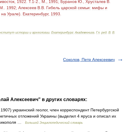
ивосток
,
1922
.
Т
.
1
-
2
.,
М
.,
1991
;
Буранов
Ю
.,
Хрусталев
В
.
М
..
1992
;
Алексеев
В
.
В
.
Гибель
царской
семьи:
мифы
и
на
Урале
).
Екатеринбург
,
1993
.
нститут
истории
и
археологии
.
Екатеринбург:
Академкнига
.
Гл
.
ред
.
В
.
В
.
Соколов, Петр Алексеевич
олай Алексеевич" в других словарях:
1907) украинский геолог, член корреспондент Петербургской
ретичных отложений Украины (выделил 4 яруса и описал их
 Никополя …
Большой Энциклопедический словарь