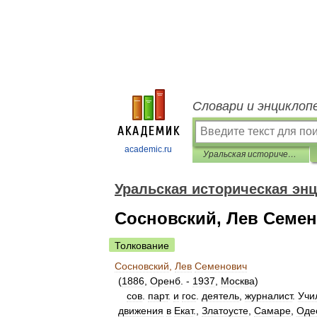
Словари и энциклоп
academic.ru
Уральская историческая энциклопедия
Уральская историческая эн
Сосновский, Лев Семе
Толкование
Сосновский
,
Лев
Семенович
(
1886
,
Оренб
. -
1937
,
Москва
)
сов
.
парт
.
и
гос
.
деятель
,
журналист
.
Учи
движения
в
Екат
.,
Златоусте
,
Самаре
,
Оде