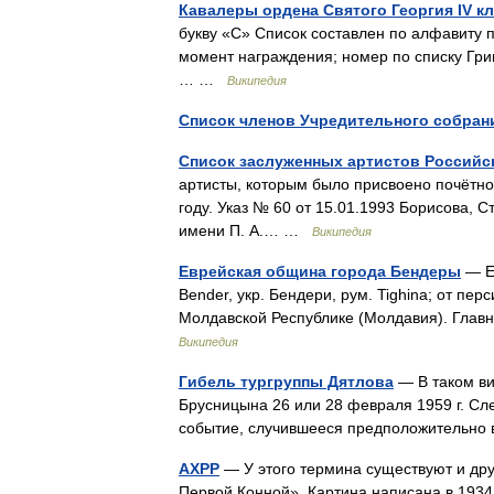
Кавалеры ордена Святого Георгия IV кл
букву «С» Список составлен по алфавиту 
момент награждения; номер по списку Григ
… …
Википедия
Список членов Учредительного собран
Список заслуженных артистов Российс
артисты, которым было присвоено почётно
году. Указ № 60 от 15.01.1993 Борисова, 
имени П. А.… …
Википедия
Еврейская община города Бендеры
— Е
Bender, укр. Бендери, рум. Tighina; от пер
Молдавской Республике (Молдавия). Гла
Википедия
Гибель тургруппы Дятлова
— В таком ви
Брусницына 26 или 28 февраля 1959 г. С
событие, случившееся предположительно 
АХРР
— У этого термина существуют и дру
Первой Конной». Картина написана в 193