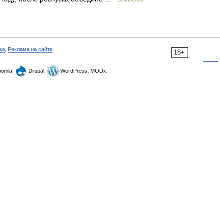
ка
,
Реклама на сайте
18+
omla,
Drupal,
WordPress, MODx.