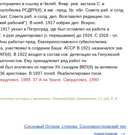
отправлен
в
ссылку
в
Челяб
.
Февр
.
рев
.
застала
С
.
в
ралобкома
РСДРП
(
б
),
в
авг
. -
пред
.
Ур
.
обл
.
Совета
раб
.
и
солд
.
Екат
.
Совета
раб
.
и
солд
.
деп
.
Возглавлял
редакцию
газ
.
кий
рабочий
").
В
нояб
.
1917
избран
деп
.
Всерос
.
.
1917
уехал
в
Петроград
,
где
был
оставлен
на
работе
в
",
к
-
рую
редактировал
(
с
перерывами
)
до
1924
.
С
1918
-
чл
.
йны
работал
пред
.
Екатеринославского
губисполкома
,
ма
,
участвовал
в
создании
Башк
.
АССР
.
В
1921
назначался
зав
.
РКП
(
б
).
В
1922
входил
в
состав
сов
.
делегации
на
Генуэзской
ьетонистов
.
Ему
принадлежит
ряд
работ
по
ий
был
исключен
из
партии
XV
съездом
ВКП
(
б
)
за
активное
36
арестован
.
В
1937
погиб
.
Реабилитирован
посм
.
ердловск
,
1989
;
37
-
й
на
Урале
.
Свердловск
,
1990
.
нститут
истории
и
археологии
.
Екатеринбург:
Академкнига
.
Гл
.
ред
.
В
.
В
.
Сосновый Остров, стоянка, Сосновоостровский тип
памятников