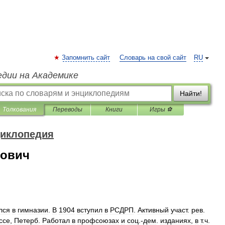
Запомнить сайт
Словарь на свой сайт
RU
едии на Академике
Найти!
Толкования
Переводы
Книги
Игры ⚽
циклопедия
нович
лся
в
гимназии
.
В
1904
вступил
в
РСДРП
.
Активный
участ
.
рев
.
ссе
,
Петерб
.
Работал
в
профсоюзах
и
соц
.-
дем
.
изданиях
,
в
т
.
ч
.