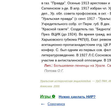
в
газ
. "
Правда
".
Осенью
1913
арестован
и
Саткинском
з
-
де
.
В
апр
.
1917
избран
чл
.
У
деп
.,
Ур
.
обл
.
совета
профсоюзов
,
в
окт
. -
"
Уральская
правда
" (
с
сент
.
1917
- "
Уральс
Учредительного
собр
.
от
Перм
.
губ
.
В
дек
"
Красной
газете
".
Создатель
газ
. "
Беднота
През
.
ВЦИК
(
до
1924
).
Во
время
гражд
.
во
Харьковского
губкома
РКП
(
б
),
Екат
.
ревко
агитационно
-
пропаганадистским
отд
.
ЦК
конфер
.
С
.
был
одним
из
первых
сов
.
фел
литературоведению
.
В
1927
Л
.
С
.
Сосновск
участие
в
антисталинской
оппозиции
.
В
19
Лит
.
:
Большевики
-
ленинцы
на
Урале
.
Св
Попова
О
.
Г
.
Уральская
историческая
энциклопедия
. —
УрО
РАН
,
И
Алексеев
.
2000
.
Игры ⚽
Нужно сделать НИР?
Сорочинск