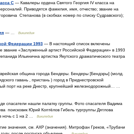
асса С
— Кавалеры ордена Святого Георгия IV класса на
персоналий. Приводятся фамилия, имя, отчество; звание на
оровича Степанова (в скобках номер по списку Судравского);
ия
— …
Википедия
кой Федерации 1993
— В настоящий список включены
е звание «Заслуженный артист Российской Федерации» в 1993
Степанида Ильинична артистка Якутского драматического театра
врейская община города Бендеры. Бендеры [Бендэры] (молд.
сидского гавань , пристань ) город в Приднестровской
вный порт на реке Днестр, крупнейший железнодорожный… …
де спасатели нашли палатку группы. Фото спасателя Вадима
лева поисковик Юрий Коптёлов Гибель тургруппы Дятлова
в ночь с 1 на 2 …
Википедия
гие значения, см. АХР (значения). Митрофан Греков, «Трубачи
4 году, после роспуска объедине …
Википедия