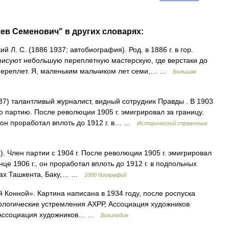
Лев Семенович" в других словарях:
 Л. С. (1886 1937; автобиография). Род. в 1886 г. в гор.
исуют небольшую переплетную мастерскую, где верстаки до
 переплет. Я, маленьким мальчиком лет семи,… …
Большая
7) талантливый журналист, видный сотрудник Правды . В 1903
кую партию. После революции 1905 г. эмигрировал за границу.
, он проработал вплоть до 1912 г. в… …
Исторический справочник
 Член партии с 1904 г. После революции 1905 г. эмигрировал
нце 1906 г., он проработал вплоть до 1912 г. в подпольных
зах Ташкента, Баку,… …
1000 биографий
Конной». Картина написана в 1934 году, после роспуска
ологические устремления АХРР, Ассоциация художников
, Ассоциация художников… …
Википедия