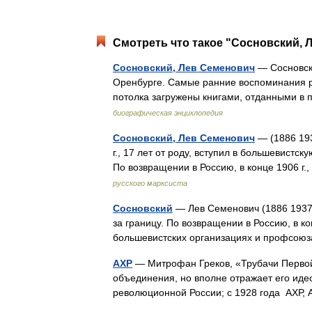
Смотреть что такое "Сосновский, 
Сосновский, Лев Семенович
— Сосновский
Оренбурге. Самые ранние воспоминания р
потолка загружены книгами, отданными в
биографическая энциклопедия
Сосновский, Лев Семенович
— (1886 193
г., 17 лет от роду, вступил в большевистс
По возвращении в Россию, в конце 1906 г.
русского марксиста
Сосновский
— Лев Семенович (1886 1937).
за границу. По возвращении в Россию, в ко
большевистских организациях и профсою
АХР
— Митрофан Греков, «Трубачи Первой 
объединения, но вполне отражает его иде
революционной России; с 1928 года АХР