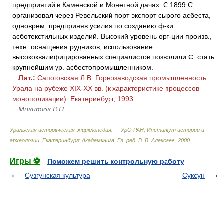
предприятий в Каменской и Монетной дачах. С 1899 С.
организовал через Ревельский порт экспорт сырого асбеста,
одноврем. предприняв усилия по созданию ф-ки
асботекстильных изделий. Высокий уровень орг-ции произв.,
техн. оснащения рудников, использование
высококвалифицированных специалистов позволили С. стать
крупнейшим ур. асбестопромышленником.
Лит.:
Сапоговская Л.В. Горнозаводская промышленность
Урала на рубеже XIX-XX вв. (к характеристике процессов
монополизации). Екатеринбург, 1993.
Микитюк В.П.
Уральская историческая энциклопедия. — УрО РАН, Институт истории и
археологии. Екатеринбург: Академкнига
.
Гл. ред. В. В. Алексеев
.
2000
.
Игры ⚽
Поможем решить контрольную работу
Сузгунская культура
Суксун