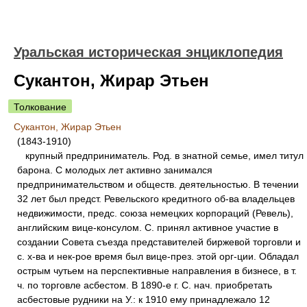
Уральская историческая энциклопедия
Сукантон, Жирар Этьен
Толкование
Сукантон, Жирар Этьен
(1843-1910)
крупный предприниматель. Род. в знатной семье, имел титул
барона. С молодых лет активно занимался
предпринимательством и обществ. деятельностью. В течении
32 лет был предст. Ревельского кредитного об-ва владельцев
недвижимости, предс. союза немецких корпораций (Ревель),
английским вице-консулом. С. принял активное участие в
создании Совета съезда представителей биржевой торговли и
с. х-ва и нек-рое время был вице-през. этой орг-ции. Обладал
острым чутьем на перспективные направления в бизнесе, в т.
ч. по торговле асбестом. В 1890-е г. С. нач. приобретать
асбестовые рудники на У.: к 1910 ему принадлежало 12