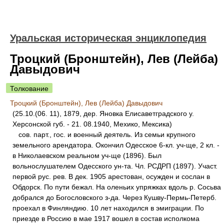
Уральская историческая энциклопедия
Троцкий (Бронштейн), Лев (Лейба)
Давыдович
Толкование
Троцкий (Бронштейн), Лев (Лейба) Давыдович
(25.10.(06. 11), 1879, дер. Яновка Елисаветградского у.
Херсонской губ. - 21. 08.1940, Мехико, Мексика)
сов. парт., гос. и военный деятель. Из семьи крупного
земельного арендатора. Окончил Одесское 6-кл. уч-ще, 2 кл. -
в Николаевском реальном уч-ще (1896). Был
вольнослушателем Одесского ун-та. Чл. РСДРП (1897). Участ.
первой рус. рев. В дек. 1905 арестован, осужден и сослан в
Обдорск. По пути бежал. На оленьих упряжках вдоль р. Сосьва
добрался до Богословского з-да. Через Кушву-Пермь-Петерб.
проехал в Финляндию. 10 лет находился в эмиграции. По
приезде в Россию в мае 1917 вошел в состав исполкома