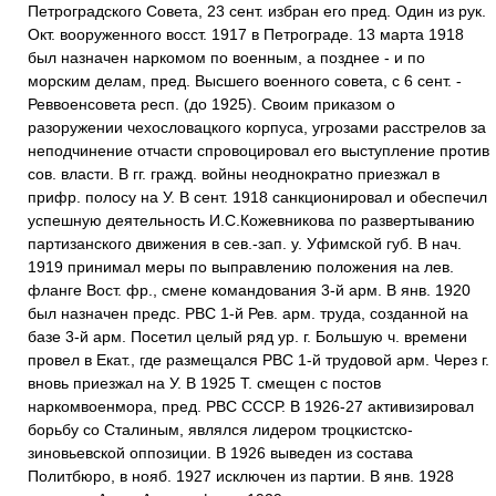
Петроградского Совета, 23 сент. избран его пред. Один из рук.
Окт. вооруженного восст. 1917 в Петрограде. 13 марта 1918
был назначен наркомом по военным, а позднее - и по
морским делам, пред. Высшего военного совета, с 6 сент. -
Реввоенсовета респ. (до 1925). Своим приказом о
разоружении чехословацкого корпуса, угрозами расстрелов за
неподчинение отчасти спровоцировал его выступление против
сов. власти. В гг. гражд. войны неоднократно приезжал в
прифр. полосу на У. В сент. 1918 санкционировал и обеспечил
успешную деятельность И.С.Кожевникова по развертыванию
партизанского движения в сев.-зап. у. Уфимской губ. В нач.
1919 принимал меры по выправлению положения на лев.
фланге Вост. фр., смене командования 3-й арм. В янв. 1920
был назначен предс. РВС 1-й Рев. арм. труда, созданной на
базе 3-й арм. Посетил целый ряд ур. г. Большую ч. времени
провел в Екат., где размещался РВС 1-й трудовой арм. Через г.
вновь приезжал на У. В 1925 Т. смещен с постов
наркомвоенмора, пред. РВС СССР. В 1926-27 активизировал
борьбу со Сталиным, являлся лидером троцкистско-
зиновьевской оппозиции. В 1926 выведен из состава
Политбюро, в нояб. 1927 исключен из партии. В янв. 1928