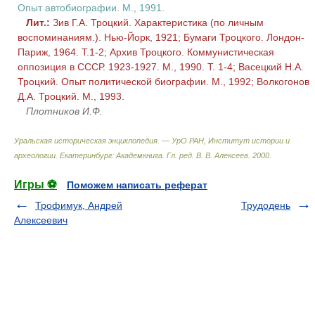
Опыт автобиографии. М., 1991.
Лит.:
Зив Г.А. Троцкий. Характеристика (по личным
воспоминаниям.). Нью-Йорк, 1921; Бумаги Троцкого. Лондон-
Париж, 1964. Т.1-2; Архив Троцкого. Коммунистическая
оппозиция в СССР. 1923-1927. М., 1990. Т. 1-4; Васецкий Н.А.
Троцкий. Опыт политической биографии. М., 1992; Волкогонов
Д.А. Троцкий. М., 1993.
Плотников И.Ф.
Уральская историческая энциклопедия. — УрО РАН, Институт истории и
археологии. Екатеринбург: Академкнига
.
Гл. ред. В. В. Алексеев
.
2000
.
Игры ⚽
Поможем написать реферат
Трофимук, Андрей
Трудодень
Алексеевич