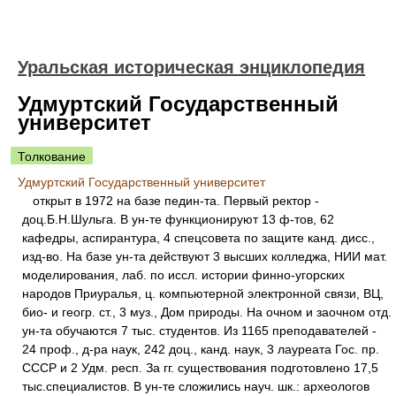
Уральская историческая энциклопедия
Удмуртский Государственный
университет
Толкование
Удмуртский Государственный университет
открыт в 1972 на базе педин-та. Первый ректор -
доц.Б.Н.Шульга. В ун-те функционируют 13 ф-тов, 62
кафедры, аспирантура, 4 спецсовета по защите канд. дисс.,
изд-во. На базе ун-та действуют 3 высших колледжа, НИИ мат.
моделирования, лаб. по иссл. истории финно-угорских
народов Приуралья, ц. компьютерной электронной связи, ВЦ,
био- и геогр. ст., 3 муз., Дом природы. На очном и заочном отд.
ун-та обучаются 7 тыс. студентов. Из 1165 преподавателей -
24 проф., д-ра наук, 242 доц., канд. наук, 3 лауреата Гос. пр.
СССР и 2 Удм. респ. За гг. существования подготовлено 17,5
тыс.специалистов. В ун-те сложились науч. шк.: археологов