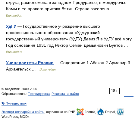
округа, расположена в западном Предуралье, в междуречье
Камы и ее правого притока Вятки. Страна заселена… …
Википедия
УдГУ
— Государственное учреждение высшего
профессионального образования «Удмуртский
государственный университет» (УдГУ) Девиз Я в УдГУ всё могу
Год основания 1931 год Ректор Семен Демьянович Бунтов …
Википедия
Университеты России
— Содержание 1 Абакан 2 Армавир 3
Архангельск …
Википедия
© Академик, 2000-2026
18+
Обратная связь:
Техподдержка
,
Реклама на сайте
👣 Путешествия
Экспорт словарей на сайты
, сделанные на PHP,
Joomla,
Drupal,
WordPress, MODx.