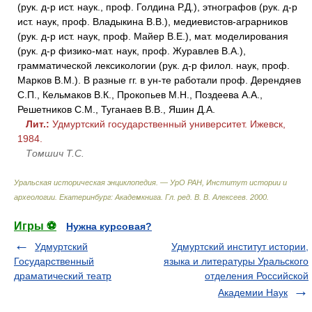
(рук. д-р ист. наук., проф. Голдина Р.Д.), этнографов (рук. д-р
ист. наук, проф. Владыкина В.В.), медиевистов-аграрников
(рук. д-р ист. наук, проф. Майер В.Е.), мат. моделирования
(рук. д-р физико-мат. наук, проф. Журавлев В.А.),
грамматической лексикологии (рук. д-р филол. наук, проф.
Марков В.М.). В разные гг. в ун-те работали проф. Дерендяев
С.П., Кельмаков В.К., Прокопьев М.Н., Поздеева А.А.,
Решетников С.М., Туганаев В.В., Яшин Д.А.
Лит.:
Удмуртский государственный университет. Ижевск,
1984.
Томшич Т.С.
Уральская историческая энциклопедия. — УрО РАН, Институт истории и
археологии. Екатеринбург: Академкнига
.
Гл. ред. В. В. Алексеев
.
2000
.
Игры ⚽
Нужна курсовая?
Удмуртский
Удмуртский институт истории,
Государственный
языка и литературы Уральского
драматический театр
отделения Российской
Академии Наук