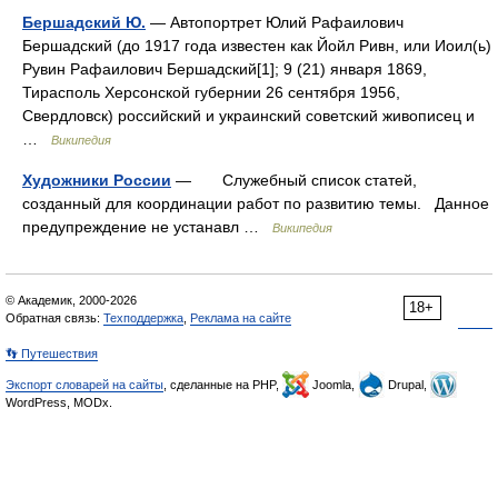
Бершадский Ю.
— Автопортрет Юлий Рафаилович
Бершадский (до 1917 года известен как Йойл Ривн, или Иоил(ь)
Рувин Рафаилович Бершадский[1]; 9 (21) января 1869,
Тирасполь Херсонской губернии 26 сентября 1956,
Свердловск) российский и украинский советский живописец и
…
Википедия
Художники России
— Служебный список статей,
созданный для координации работ по развитию темы. Данное
предупреждение не устанавл …
Википедия
© Академик, 2000-2026
18+
Обратная связь:
Техподдержка
,
Реклама на сайте
👣 Путешествия
Экспорт словарей на сайты
, сделанные на PHP,
Joomla,
Drupal,
WordPress, MODx.