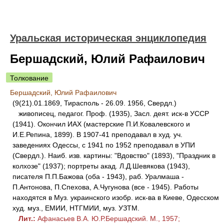
Уральская историческая энциклопедия
Бершадский, Юлий Рафаилович
Толкование
Бершадский, Юлий Рафаилович
(9(21).01.1869, Тирасполь - 26.09. 1956, Свердл.)
живописец, педагог. Проф. (1935), Засл. деят. иск-в УССР
(1941). Окончил ИАХ (мастерские П.И.Ковалевского и
И.Е.Репина, 1899). В 1907-41 преподавал в худ. уч.
заведениях Одессы, с 1941 по 1952 преподавал в УПИ
(Свердл.). Наиб. изв. картины: "Вдовство" (1893), "Праздник в
колхозе" (1937); портреты акад. Л.Д.Шевякова (1943),
писателя П.П.Бажова (оба - 1943), раб. Уралмаша -
П.Антонова, П.Спехова, А.Чугунова (все - 1945). Работы
находятся в Муз. украинского изобр. иск-ва в Киеве, Одесском
худ. муз., ЕМИИ, НТГМИИ, муз. УЗТМ.
Лит.:
Афанасьев В.А. Ю.Р.Бершадский. М., 1957;