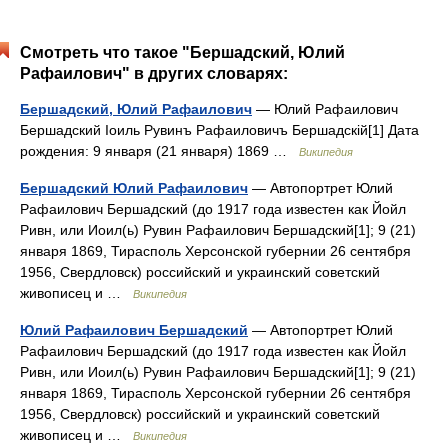
Смотреть что такое "Бершадский, Юлий
Рафаилович" в других словарях:
Бершадский, Юлий Рафаилович
— Юлий Рафаилович
Бершадский Iоиль Рувинъ Рафаиловичъ Бершадскiй[1] Дата
рождения: 9 января (21 января) 1869 …
Википедия
Бершадский Юлий Рафаилович
— Автопортрет Юлий
Рафаилович Бершадский (до 1917 года известен как Йойл
Ривн, или Иоил(ь) Рувин Рафаилович Бершадский[1]; 9 (21)
января 1869, Тирасполь Херсонской губернии 26 сентября
1956, Свердловск) российский и украинский советский
живописец и …
Википедия
Юлий Рафаилович Бершадский
— Автопортрет Юлий
Рафаилович Бершадский (до 1917 года известен как Йойл
Ривн, или Иоил(ь) Рувин Рафаилович Бершадский[1]; 9 (21)
января 1869, Тирасполь Херсонской губернии 26 сентября
1956, Свердловск) российский и украинский советский
живописец и …
Википедия