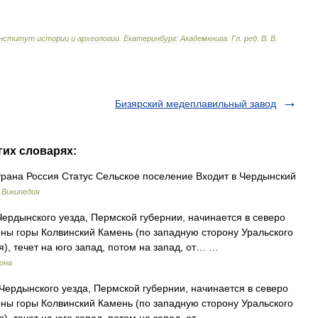
нститут
истории
и
археологии
.
Екатеринбург:
Академкнига
.
Гл
.
ред
.
В
.
В
.
Бизярский медеплавильный завод
гих словарях:
рана Россия Статус Сельское поселение Входит в Чердынский
…
Википедия
ердынского уезда, Пермской губернии, начинается в северо
роны горы Колвинский Камень (по западную сторону Уральского
я), течет на юго запад, потом на запад, от… …
рона
ердынского уезда, Пермской губернии, начинается в северо
роны горы Колвинский Камень (по западную сторону Уральского