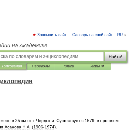
Запомнить сайт
Словарь на свой сайт
RU
едии на Академике
Найти!
Толкования
Переводы
Книги
Игры ⚽
циклопедия
ожено
в
25
км
от
г
.
Чердыни
.
Существует
с
1579
,
в
прошлом
ля
Асанова
Н
.
А
. (
1906
-
1974
).