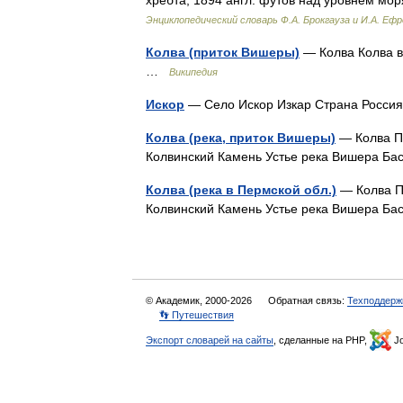
хребта, 1894 англ. футов над уровнем мор
Энциклопедический словарь Ф.А. Брокгауза и И.А. Еф
Колва (приток Вишеры)
— Колва Колва в
…
Википедия
Искор
— Село Искор Изкар Страна Росс
Колва (река, приток Вишеры)
— Колва Пр
Колвинский Камень Устье река Вишера Б
Колва (река в Пермской обл.)
— Колва Пр
Колвинский Камень Устье река Вишера Б
© Академик, 2000-2026
Обратная связь:
Техподдерж
👣 Путешествия
Экспорт словарей на сайты
, сделанные на PHP,
Jo