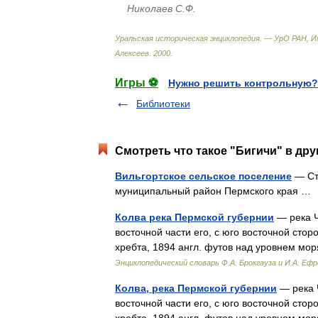
Николаев
С
.
Ф
.
Уральская
историческая
энциклопедия
. —
УрО
РАН
,
И
Алексеев
.
2000
.
Игры ⚽
Нужно решить контрольную?
Библиотеки
Смотреть что такое "Бигичи" в дру
Вильгортское сельское поселение
— Ст
муниципальный район Пермского края 
Колва река Пермской губернии
— река Ч
восточной части его, с юго восточной сто
хребта, 1894 англ. футов над уровнем мор
Энциклопедический словарь Ф.А. Брокгауза и И.А. Еф
Колва, река Пермской губернии
— река Ч
восточной части его, с юго восточной сто