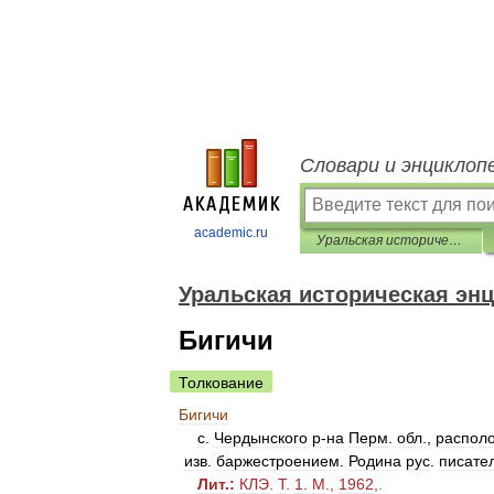
Словари и энциклоп
academic.ru
Уральская историческая энциклопедия
Уральская историческая эн
Бигичи
Толкование
Бигичи
с
.
Чердынского
р
-
на
Перм
.
обл
.,
распол
изв
.
баржестроением
.
Родина
рус
.
писате
Лит
.
:
КЛЭ
.
Т
.
1
.
М
.,
1962
,.