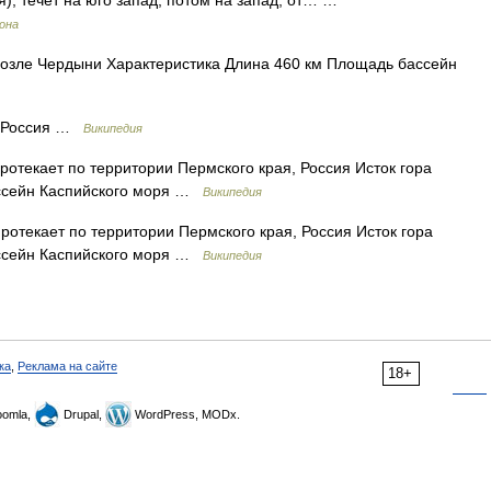
я), течет на юго запад, потом на запад, от… …
рона
озле Чердыни Характеристика Длина 460 км Площадь бассейн
ияРоссия …
Википедия
отекает по территории Пермского края, Россия Исток гора
ассейн Каспийского моря …
Википедия
отекает по территории Пермского края, Россия Исток гора
ассейн Каспийского моря …
Википедия
ка
,
Реклама на сайте
18+
omla,
Drupal,
WordPress, MODx.