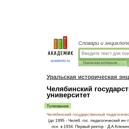
Словари и энциклоп
academic.ru
Уральская историческая энциклопедия
Уральская историческая эн
Челябинский государс
университет
Толкование
Челябинский
государственный
педагогиче
(
до
1995
-
Челяб
.
гос
.
педагогический
ин
-
т
осн
.
в
1934
.
Первый
ректор
-
Д
.
А
.
Клюкин