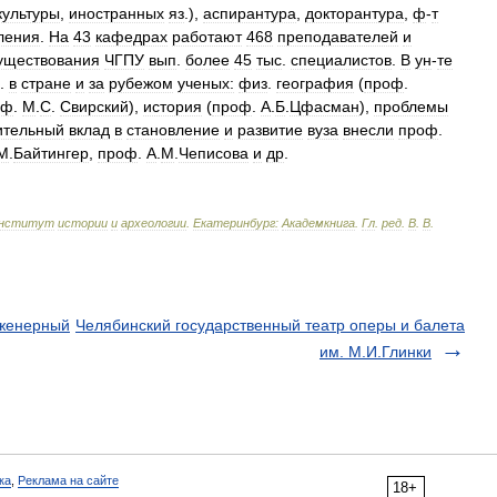
культуры
,
иностранных
яз
.),
аспирантура
,
докторантура
,
ф
-
т
ления
.
На
43
кафедрах
работают
468
преподавателей
и
уществования
ЧГПУ
вып
.
более
45
тыс
.
специалистов
.
В
ун
-
те
.
в
стране
и
за
рубежом
ученых:
физ
.
география
(
проф
.
оф
.
М
.
С
.
Свирский
),
история
(
проф
.
А
.
Б
.
Цфасман
),
проблемы
ительный
вклад
в
становление
и
развитие
вуза
внесли
проф
.
М
.
Байтингер
,
проф
.
А
.
М
.
Чеписова
и
др
.
нститут
истории
и
археологии
.
Екатеринбург:
Академкнига
.
Гл
.
ред
.
В
.
В
.
нженерный
Челябинский государственный театр оперы и балета
им. М.И.Глинки
ка
,
Реклама на сайте
18+