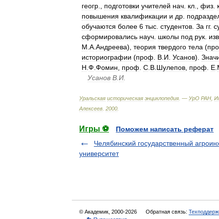
геогр
.,
подготовки
учителей
нач
.
кл
.,
физ
.
повышения
квалификации
и
др
.
подразде
обучаются
более
6
тыс
.
студентов
.
За
гг
.
с
сформировались
науч
.
школы
под
рук
.
изв
М
.
А
.
Андреева
),
теория
твердого
тела
(
пр
историографии
(
проф
.
В
.
И
.
Усанов
).
Знач
Н
.
Ф
.
Фомин
,
проф
.
С
.
В
.
Шулепов
,
проф
.
Е
.
Усанов
В
.
И
.
Уральская
историческая
энциклопедия
. —
УрО
РАН
,
И
Алексеев
.
2000
.
Игры ⚽
Поможем написать реферат
Челябинский государственный агрои
университет
© Академик, 2000-2026
Обратная связь:
Техподдерж