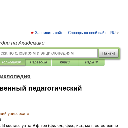
Запомнить сайт
Словарь на свой сайт
RU
едии на Академике
Найти!
Толкования
Переводы
Книги
Игры ⚽
циклопедия
твенный педагогический
ский
университет
)
.
В
составе
ун
-
та
9
ф
-
тов
(
филол
.,
физ
.,
ист
.,
мат
.,
естественно
-