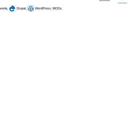
omla,
Drupal,
WordPress, MODx.