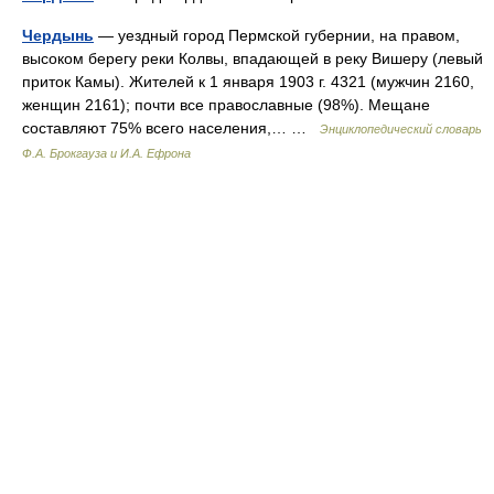
Чердынь
— уездный город Пермской губернии, на правом,
высоком берегу реки Колвы, впадающей в реку Вишеру (левый
приток Камы). Жителей к 1 января 1903 г. 4321 (мужчин 2160,
женщин 2161); почти все православные (98%). Мещане
составляют 75% всего населения,… …
Энциклопедический словарь
Ф.А. Брокгауза и И.А. Ефрона