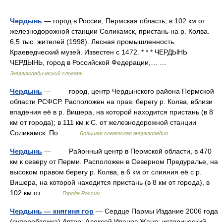
Чердынь
— город в России, Пермская область, в 102 км от
железнодорожной станции Соликамск, пристань на р. Колва.
6,5 тыс. жителей (1998). Лесная промышленность.
Краеведческий музей. Известен с 1472. * * * ЧЕРДЫНЬ
ЧЕРДЫНЬ, город в Российской Федерации,… …
Энциклопедический словарь
Чердынь
— город, центр Чердынского района Пермской
области РСФСР. Расположен на прав. берегу р. Колва, вблизи
впадения её в р. Вишера, на которой находится пристань (в 8
км от города); в 111 км к С. от железнодорожной станции
Соликамск. По… …
Большая советская энциклопедия
Чердынь
— Районный центр в Пермской области, в 470
км к северу от Перми. Расположен в Северном Предуралье, на
высоком правом берегу р. Колва, в 6 км от слияния её с р.
Вишера, на которой находится пристань (в 8 км от города), в
102 км от… …
Города России
Чердынь — княгиня гор
— Сердце Пармы Издание 2006 года
(суперобложка) Автор: Алексей Иванов Жанр: исторический