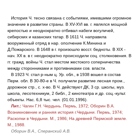
История Ч. тесно связана с событиями, имевшими огромное
значение в развитии страны. В XV-XVI вв. г. являлся мощной
крепостью и неоднократно отбивал набеги вогуличей,
сибирских и казанских татар. В 1611 Ч. направила
вооруженный отряд в нар. ополчение К.Минина и
Д.Пожарского. В 1648 в г. произошло восст. бедноты. В XIX -
нач. XX в. в г. неоднократно происходили соц. столкновения. В
гг. гражд. войны Ч. стал местом жестокого соперничества
между сторонниками и противниками сов. власти.
В 1923 Ч. стал р-ным ц. Ур. обл., в 1938 вошел в состав
Перм. обл. В 30-80-е в Ч. получили развитие лесная пром.,
дорожное стр., с. х-во. В Ч. действуют ДК, 3 ср. школы, муз.
школа, лесотехникум, 2 библ., 2 кинотеатра и др. соц.-культ.
объекты. Нас. 6,8 тыс. чел. (01.01.1996).
Лит.:
Чагин Г.Н. Чердынь. Пермь, 1972; Оборин В.А.
Возникновение и ранняя история г.Чердыни. Пермь, 1974;
Раскопки в Чердыни. М., 1986; На древней Пермской земле.
М., 1988.
Оборин В.А., Сперанский А.В.