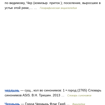
по видимому, Чер (комизыр. приток ); поселение, выросшее в
устье этой реки,… …
Географическая энциклопедия
чердынь
— сущ., кол во синонимов: 1 • город (2765) Словарь
синонимов ASIS. В.Н. Тришин. 2013 …
Словарь синонимов
Чердынь
— Город Чердынь Флаг Герб …
Википедия