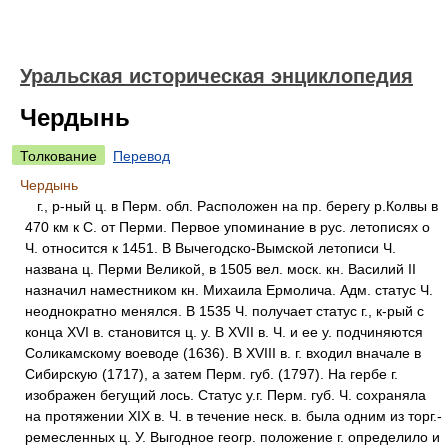
Уральская историческая энциклопедия
Чердынь
Толкование
Перевод
Чердынь
г., р-ный ц. в Перм. обл. Расположен на пр. берегу р.Колвы в
470 км к С. от Перми. Первое упоминание в рус. летописях о
Ч. относится к 1451. В Вычегодско-Вымской летописи Ч.
названа ц. Перми Великой, в 1505 вел. моск. кн. Василий II
назначил наместником кн. Михаила Ермолича. Адм. статус Ч.
неоднократно менялся. В 1535 Ч. получает статус г., к-рый с
конца XVI в. становится ц. у. В XVII в. Ч. и ее у. подчиняются
Соликамскому воеводе (1636). В XVIII в. г. входил вначале в
Сибирскую (1717), а затем Перм. губ. (1797). На гербе г.
изображен бегущий лось. Статус у.г. Перм. губ. Ч. сохраняла
на протяжении XIX в. Ч. в течение неск. в. была одним из торг.-
ремесленных ц. У. Выгодное геогр. положение г. определило и