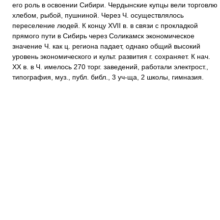
его роль в освоении Сибири. Чердынские купцы вели торговлю
хлебом, рыбой, пушниной. Через Ч. осуществлялось
переселение людей. К концу XVII в. в связи с прокладкой
прямого пути в Сибирь через Соликамск экономическое
значение Ч. как ц. региона падает, однако общий высокий
уровень экономического и культ. развития г. сохраняет. К нач.
XX в. в Ч. имелось 270 торг. заведений, работали электрост.,
типография, муз., публ. библ., 3 уч-ща, 2 школы, гимназия.