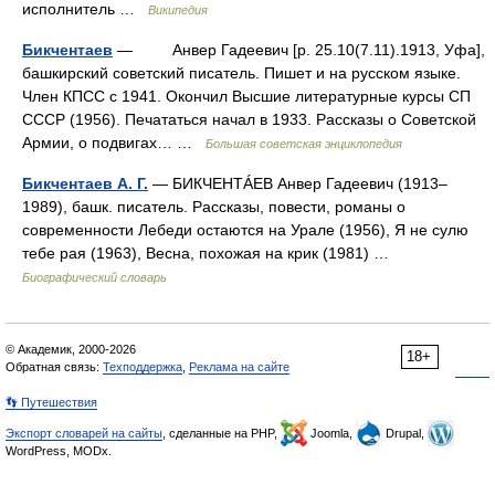
исполнитель …
Википедия
Бикчентаев
— Анвер Гадеевич [р. 25.10(7.11).1913, Уфа],
башкирский советский писатель. Пишет и на русском языке.
Член КПСС с 1941. Окончил Высшие литературные курсы СП
СССР (1956). Печататься начал в 1933. Рассказы о Советской
Армии, о подвигах… …
Большая советская энциклопедия
Бикчентаев А. Г.
— БИКЧЕНТÁЕВ Анвер Гадеевич (1913–
1989), башк. писатель. Рассказы, повести, романы о
современности Лебеди остаются на Урале (1956), Я не сулю
тебе рая (1963), Весна, похожая на крик (1981) …
Биографический словарь
© Академик, 2000-2026
18+
Обратная связь:
Техподдержка
,
Реклама на сайте
👣 Путешествия
Экспорт словарей на сайты
, сделанные на PHP,
Joomla,
Drupal,
WordPress, MODx.