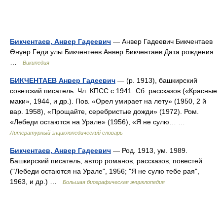
Бикчентаев, Анвер Гадеевич
— Анвер Гадеевич Бикчентаев
Әнүәр Гәди улы Бикчәнтәев Анвер Бикчентаев Дата рождения
…
Википедия
БИКЧЕНТАЕВ Анвер Гадеевич
— (р. 1913), башкирский
советский писатель. Чл. КПСС с 1941. Сб. рассказов («Красные
маки», 1944, и др.). Пов. «Орел умирает на лету» (1950, 2 й
вар. 1958), «Прощайте, серебристые дожди» (1972). Ром.
«Лебеди остаются на Урале» (1956), «Я не сулю… …
Литературный энциклопедический словарь
Бикчентаев, Анвер Гадеевич
— Род. 1913, ум. 1989.
Башкирский писатель, автор романов, рассказов, повестей
("Лебеди остаются на Урале", 1956; "Я не сулю тебе рая",
1963, и др.) …
Большая биографическая энциклопедия