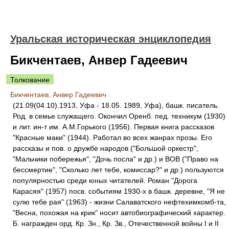
Уральская историческая энциклопедия
Бикчентаев, Анвер Гадеевич
Толкование
Бикчентаев, Анвер Гадеевич
(21.09(04.10).1913, Уфа - 18.05. 1989, Уфа), башк. писатель.
Род. в семье служащего. Окончил Оренб. пед. техникум (1930)
и лит. ин-т им. А.М.Горького (1956). Первая книга рассказов
"Красные маки" (1944). Работал во всех жанрах прозы. Его
рассказы и пов. о дружбе народов ("Большой оркестр",
"Мальчики побережья", "Дочь посла" и др.) и ВОВ ("Право на
бессмертие", "Сколько лет тебе, комиссар?" и др.) пользуются
популярностью среди юных читателей. Роман "Дорога
Карасяя" (1957) посв. событиям 1930-х в башк. деревне, "Я не
сулю тебе рая" (1963) - жизни Салаватского нефтехимкомб-та,
"Весна, похожая на крик" носит автобиографический характер.
Б. награжден орд. Кр. Зн., Кр. Зв., Отечественной войны I и II