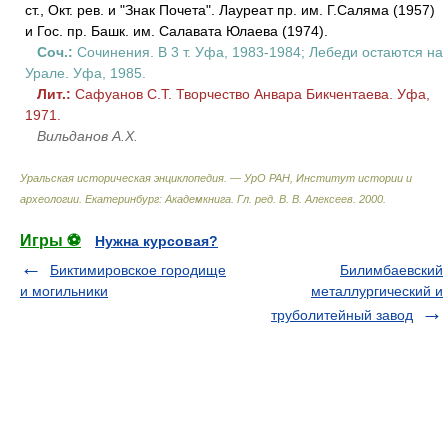
ст., Окт. рев. и "Знак Почета". Лауреат пр. им. Г.Саляма (1957)
и Гос. пр. Башк. им. Салавата Юлаева (1974).
Соч.:
Сочинения. В 3 т. Уфа, 1983-1984; Лебеди остаются на
Урале. Уфа, 1985.
Лит.:
Сафуанов С.Т. Творчество Анвара Бикчентаева. Уфа,
1971.
Вильданов А.Х.
Уральская историческая энциклопедия. — УрО РАН, Институт истории и
археологии. Екатеринбург: Академкнига
.
Гл. ред. В. В. Алексеев
.
2000
.
Игры ⚽
Нужна курсовая?
Биктимировское городище
Билимбаевский
и могильники
металлургический и
труболитейный завод