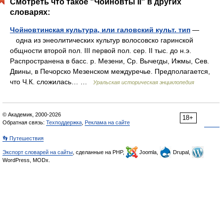
Смотреть что такое "Чойновты II" в других
словарях:
Чойновтинская культура, или галовский культ. тип
—
одна из энеолитических культур волосовско гаринской
общности второй пол. III первой пол. сер. II тыс. до н.э.
Распространена в басс. р. Мезени, Ср. Вычегды, Ижмы, Сев.
Двины, в Печорско Мезенском междуречье. Предполагается,
что Ч.К. сложилась… …
Уральская историческая энциклопедия
© Академик, 2000-2026
18+
Обратная связь:
Техподдержка
,
Реклама на сайте
👣 Путешествия
Экспорт словарей на сайты
, сделанные на PHP,
Joomla,
Drupal,
WordPress, MODx.