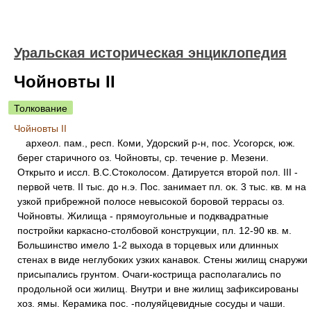
Уральская историческая энциклопедия
Чойновты II
Толкование
Чойновты II
археол. пам., респ. Коми, Удорский р-н, пос. Усогорск, юж.
берег старичного оз. Чойновты, ср. течение р. Мезени.
Открыто и иссл. В.С.Стоколосом. Датируется второй пол. III -
первой четв. II тыс. до н.э. Пос. занимает пл. ок. 3 тыс. кв. м на
узкой прибрежной полосе невысокой боровой террасы оз.
Чойновты. Жилища - прямоугольные и подквадратные
постройки каркасно-столбовой конструкции, пл. 12-90 кв. м.
Большинство имело 1-2 выхода в торцевых или длинных
стенах в виде неглубоких узких канавок. Стены жилищ снаружи
присыпались грунтом. Очаги-кострища располагались по
продольной оси жилищ. Внутри и вне жилищ зафиксированы
хоз. ямы. Керамика пос. -полуяйцевидные сосуды и чаши.