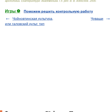
археологии. Екатеринбург: Академкнига
.
Гл. ред. В. В. Алексеев
.
2000
.
Игры ⚽
Поможем решить контрольную работу
Чойновтинская культура,
Чуваши
или галовский культ. тип