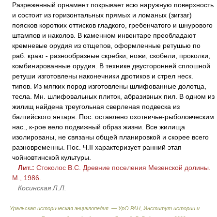
Разреженный орнамент покрывает всю наружную поверхность
и состоит из горизонтальных прямых и ломаных (зигзаг)
поясков коротких оттисков гладкого, гребенчатого и шнурового
штампов и наколов. В каменном инвентаре преобладают
кремневые орудия из отщепов, оформленные ретушью по
раб. краю - разнообразные скребки, ножи, скобели, проколки,
комбинированные орудия. В технике двусторонней сплошной
ретуши изготовлены наконечники дротиков и стрел неск.
типов. Из мягких пород изготовлены шлифованные долотца,
тесла. Мн. шлифовальных плиток, абразивных пил. В одном из
жилищ найдена треугольная сверленая подвеска из
балтийского янтаря. Пос. оставлено охотничье-рыболовческим
нас., к-рое вело подвижный образ жизни. Все жилища
изолированы, не связаны общей планировкой и скорее всего
разновременны. Пос. Ч.II характеризует ранний этап
чойновтинской культуры.
Лит.:
Стоколос В.С. Древние поселения Мезенской долины.
М., 1986.
Косинская Л.Л.
Уральская историческая энциклопедия. — УрО РАН, Институт истории и