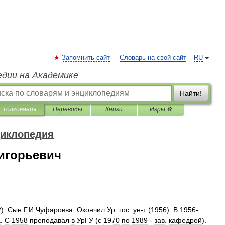
Запомнить сайт
Словарь на свой сайт
RU
едии на Академике
Найти!
Толкования
Переводы
Книги
Игры ⚽
циклопедия
игорьевич
2
).
Сын
Г
.
И
.
Чуфаровва
.
Окончил
Ур
.
гос
.
ун
-
т
(
1956
).
В
1956
-
а
.
С
1958
преподавал
в
УрГУ
(
с
1970
по
1989
-
зав
.
кафедрой
).