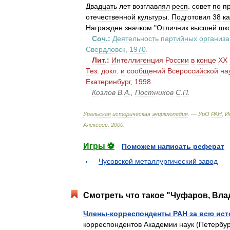
Двадцать
лет
возглавлял
респ
.
совет
по
п
отечественной
культуры
.
Подготовил
38
к
Награжден
значком
"
Отличник
высшей
шк
Соч
.
:
Деятельность
партийных
организ
Свердловск
,
1970
.
Лит
.
:
Интеллигенция
России
в
конце
XX
Тез
.
докл
.
и
сообщений
Всероссийской
на
Екатеринбург
,
1998
.
Козлов
В
.
А
.,
Постников
С
.
П
.
Уральская
историческая
энциклопедия
. —
УрО
РАН
,
И
Алексеев
.
2000
.
Игры ⚽
Поможем написать реферат
Чусовской металлургический завод
Смотреть что такое "Чуфаров, Вла
Члены-корреспонденты РАН за всю ис
корреспондентов Академии наук (Петербур