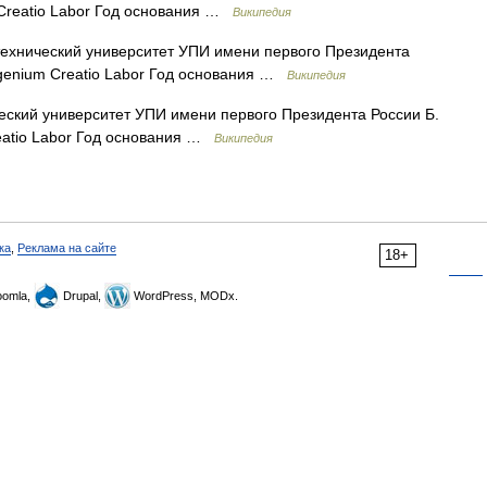
 Creatio Labor Год основания …
Википедия
ехнический университет УПИ имени первого Президента
ngenium Creatio Labor Год основания …
Википедия
еский университет УПИ имени первого Президента России Б.
eatio Labor Год основания …
Википедия
ка
,
Реклама на сайте
18+
omla,
Drupal,
WordPress, MODx.