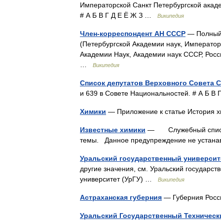
Императорской Санкт Петербургской акаде
# А Б В Г Д Е Ё Ж З …
Википедия
Член-корреспондент АН СССР
— Полный 
(Петербургской Академии наук, Император
Академии Наук, Академии наук СССР, Росси
…
Википедия
Список депутатов Верховного Совета 
и 639 в Совете Национальностей. # А Б В 
Химики
— Приложение к статье История
Известные химики
— Служебный список 
темы. Данное предупреждение не уста
Уральский государственный университе
другие значения, см. Уральский государст
университет (УрГУ) …
Википедия
Астраханская губерния
— Губерния Рос
Уральский Государственный Техническ