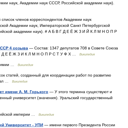
мии наук, Академии наук СССР, Российской академии наук).
список членов корреспондентов Академии наук
ской Академии наук, Императорской Санкт Петербургской
йской академии наук). # А Б В Г Д Е Ё Ж З И Й К Л М Н О П Р
СССР 4 созыва
— Состав: 1347 депутатов 708 в Совете Союза
Г Д Е Ё Ж З И К Л М Н О П Р С Т У Ф Х …
Википедия
 химии …
Википедия
статей, созданный для координации работ по развитию
навл …
Википедия
т имени А. М. Горького
— У этого термина существуют и
венный университет (значения). Уральский государственный
сийской империи …
Википедия
ий Университет - УПИ
— имени первого Президента России