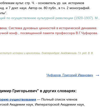
роблемам
культ
.
стр
.
Ч
. -
основатель
ур
.
шк
.
историков
анд
.
и
7
докт
.
наук
.
Автор
ок
.
80
публ
.,
в
т
.
ч
.
2
монографий
.
олы
".
аций
по
осуществлению
культурной
революции
(
1920
-
1937
).
М
.,
века:
Система
духовных
ценностей
в
исторической
динамике
.
учной
конф
.,
посвященной
памяти
профессора
В
.
Г
.
Чуфарова
.
нститут
истории
и
археологии
.
Екатеринбург:
Академкнига
.
Гл
.
ред
.
В
.
В
.
Чуфаров, Григорий Иванович
димир Григорьевич" в других словарях:
торию существования
— Полный список членов
гской Академии наук, Императорской Академии наук,