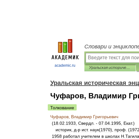
Словари и энциклоп
academic.ru
Уральская историческая энциклопедия
Уральская историческая эн
Чуфаров, Владимир Гр
Толкование
Чуфаров
,
Владимир
Григорьевич
(
18
.
02
.
1933
,
Свердл
. -
07
.
04
.
1995
,
Екат
.)
историк
,
д
-
р
ист
.
наук
(
1970
),
проф
. (
197
1958
работал
учителем
в
школах
Н
.
Тагил