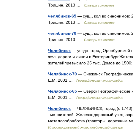
Тришин. 2013 …
Словарь синонимов
челябинск-65
— сущ., кол во синонимов: 2 
Тришин. 2013 …
Словарь синонимов
челябинск-70
— сущ., кол во синонимов: 2
Тришин. 2013 …
Словарь синонимов
Челябинск
— уездн. город Оренбургской г
жел. дороги и линии в Екатеринбург.Жителе
жителейпревысило 25 тыс. Домов до 1500
Челябинск-70
— Снежинск Географические
Е.М. 2001 …
Географическая энциклопедия
Челябинск-65
— Озерск Географические н
Е.М. 2001 …
Географическая энциклопедия
Челябинск
— ЧЕЛЯБИНСК, город (с 1743), 
тыс. жителей. Железнодорожный узел; аэр
металлообработка (тракторы, дорожные м
Иллюстрированный энциклопедический словарь