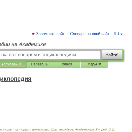
Запомнить сайт
Словарь на свой сайт
RU
едии на Академике
Найти!
Толкования
Переводы
Книги
Игры ⚽
циклопедия
нститут
истории
и
археологии
.
Екатеринбург:
Академкнига
.
Гл
.
ред
.
В
.
В
.