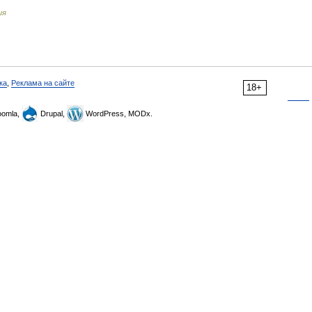
ия
ка
,
Реклама на сайте
18+
omla,
Drupal,
WordPress, MODx.