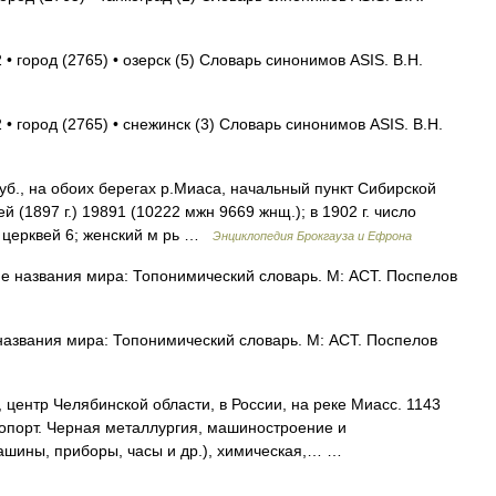
• город (2765) • озерск (5) Словарь синонимов ASIS. В.Н.
 • город (2765) • снежинск (3) Словарь синонимов ASIS. В.Н.
уб., на обоих берегах р.Mиaca, начальный пункт Сибирской
й (1897 г.) 19891 (10222 мжн 9669 жнщ.); в 1902 г. число
; церквей 6; женский м рь …
Энциклопедия Брокгауза и Ефрона
 названия мира: Топонимический словарь. М: АСТ. Поспелов
азвания мира: Топонимический словарь. М: АСТ. Поспелов
центр Челябинской области, в России, на реке Миасс. 1143
опорт. Черная металлургия, машиностроение и
ашины, приборы, часы и др.), химическая,… …