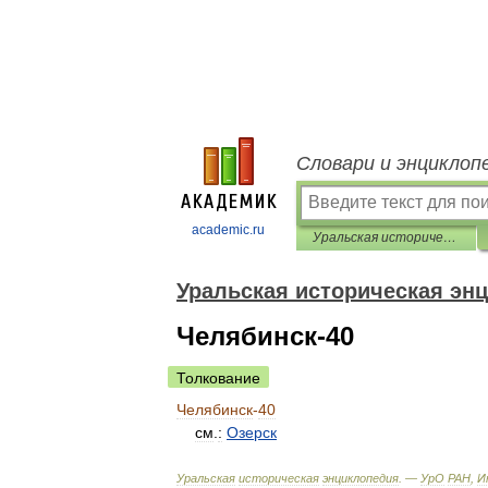
Словари и энциклоп
academic.ru
Уральская историческая энциклопедия
Уральская историческая эн
Челябинск-40
Толкование
Челябинск
-
40
см
.
:
Озерск
Уральская
историческая
энциклопедия
. —
УрО
РАН
,
И