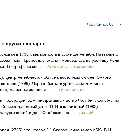
Челябинск-65
 в других словарях:
снован в 1736 г. как крепость в урочище Челеби. Название от
разованный . Крепость сначала именовалась по урочищу Челя
бинск. Географические …
Географическая энциклопедия
, центр Челябинской обл., на восточном склоне Южного
с. жителей (1998). Чёрная (металлургический комбинат,
лургия, машиностроение и… …
Русская история
ой Федерации, административный центр Челябинской обл., на
 Железнодорожный узел. 1134 тыс. жителей (1993).
таллургический и др. ПО: абразивное …
Большой
город (2765) • танкоград (1) Словарь синонимов ASIS. В.Н.