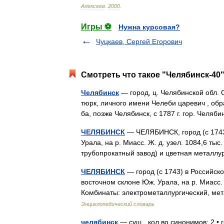
Алексеев
.
2000
.
Игры ⚽
Нужна курсовая?
Чуцкаев, Сергей Егорович
Смотреть что такое "Челябинск-40"
Челябинск
— город, ц. Челябинской обл. О
тюрк, личного имени Челеби царевич , об
ба, позже Челябинск, с 1787 г. гор. Челя
ЧЕЛЯБИНСК
— ЧЕЛЯБИНСК, город (с 1743)
Урала, на р. Миасс. Ж. д. узел. 1084,6 ты
трубопрокатный завод) и цветная метал
ЧЕЛЯБИНСК
— город (с 1743) в Российск
восточном склоне Юж. Урала, на р. Миасс.
Комбинаты: электрометаллургический, ме
Энциклопедический словарь
челябинск
— сущ., кол во синонимов: 2 • 