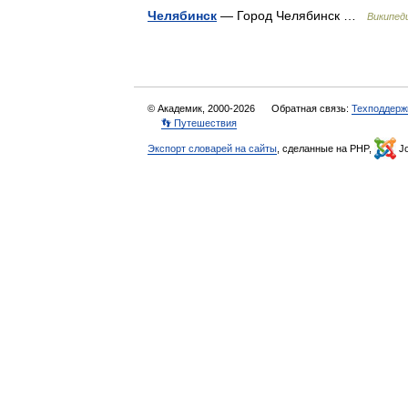
Челябинск
— Город Челябинск …
Википед
© Академик, 2000-2026
Обратная связь:
Техподдерж
👣 Путешествия
Экспорт словарей на сайты
, сделанные на PHP,
Jo