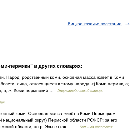
Яицкое казачье восстание
оми-пермяки" в других словарях:
 мн. Народ, родственный коми, основная масса живёт в Коми
ласти; лица, относящиеся к этому народу. ◁ Коми пермяк, а;
кам; и; ж. Коми пермяцкий …
Энциклопедический словарь
дия
ный коми. Основная масса живёт в Коми Пермяцком
й национальный округ) Пермской области РСФСР; за его
мской области, по р. Язьве (так… …
Большая советская