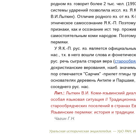
родном
яз
.
говорит
более
2
тыс
.
чел
. (
199
системы
ударений
позволила
иссл
.
яз
.
Я
.
В
.
И
.
Лыткин
).
Отличие
родного
яз
.
от
яз
.
К
-
этническое
самосознание
Я
.
К
.-
П
.
Поэтому
признаки
,
как
и
осознание
ист
.
тер
.
прожи
самостоятельным
коми
народом
.
Поэтому
пермяки
.
У
Я
.
К
.-
П
.
рус
.
яз
.
является
официальны
нас
.,
т
.
к
.
в
него
вошли
слова
и
фонетическ
рус
.
речь
сыграла
старая
вера
(
старообря
дохристианские
верования
,
наиб
.
значим
пор
отмечается
"
Сарчик
" -
прилет
птицы
т
основателях
деревень
Антипе
и
Паршаке
соседнего
рус
.
нас
.
Лит
.
:
Лыткин
В
.
И
.
Коми
-
язьвинский
диал
особая
языковая
ситуация
//
Традиционна
старообрядческих
поселений
в
странах
Е
Язьвинские
пермяки:
история
и
традиции
Чагин
Г
.
Н
.
Уральская
историческая
энциклопедия
. —
УрО
РАН
,
И