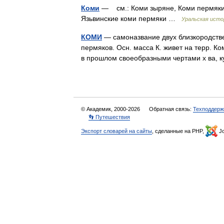
Коми
— см.: Коми зыряне, Коми пермяки,
Язьвинские коми пермяки …
Уральская исто
КОМИ
— самоназвание двух близкородств
пермяков. Осн. масса К. живет на терр. 
в прошлом своеобразными чертами х ва, 
© Академик, 2000-2026
Обратная связь:
Техподдерж
👣 Путешествия
Экспорт словарей на сайты
, сделанные на PHP,
Jo