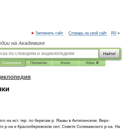
Запомнить сайт
Словарь на свой сайт
RU
едии на Академике
Найти!
Толкования
Переводы
Книги
Игры ⚽
циклопедия
яки
его
на
ист
.
тер
.
по
берегам
р
.
Язьвы
в
Антипинском
,
Верх
-
го
р
-
на
и
Краснобережском
сел
.
Совете
Соликамского
р
-
на
.
На