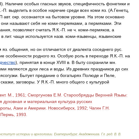
3
).
Наличие
особых
гласных
звуков
,
специфичность
фонетики
и
К
.-
П
.
выделить
в
особое
наречие
среди
всех
коми
яз
. (
А
.
Генетц
,
П
авт
.
окр
.
осознается
на
бытовом
уровне
.
На
этом
основано
они
называют
себя
не
коми
-
пермяками
,
а
пермяками
.
Эти
вания
,
позволяют
считать
Я
.
К
.-
П
.
не
ч
.
коми
-
пермяков
,
а
в
лит
.
чаще
используется
назв
.
коми
-
язьвенцы
,
язьвинские
м
яз
.
общения
,
но
он
отличается
от
диалекта
соседнего
рус
.
ие
особенности
родного
яз
.
Особую
роль
в
переходе
Я
.
К
.-
П
.
на
дчество
),
принятая
в
конце
XVIII
в
.
В
быту
сохранили
мн
.
ыми
являются
духи
леса
и
воды
.
Из
древних
праздников
до
сих
рясогузки
.
Бытует
предание
о
богатырях
Полюде
и
Пеле
,
,
сказки
,
заговоры
.
У
Я
.
К
.-
П
.
много
общего
с
культурой
ект
.
М
.,
1961
;
Сморгунова
Е
.
М
.
Старообрядцы
Верхней
Язьвы:
я
духовная
и
материальная
культура
русских
вропы
,
Азии
и
Америки
.
Новосибирск
,
1992
;
Чагин
Г
.
Н
.
.
Пермь
,
1993
.
нститут
истории
и
археологии
.
Екатеринбург:
Академкнига
.
Гл
.
ред
.
В
.
В
.