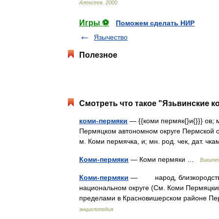
Алексеев
.
2000
.
Игры ⚽
Поможем сделать НИР
Язычество
Полезное
Смотреть что такое "Язьвинские к
коми-пермяки
— {{коми пермяк{}и{}}} ов;
Пермяцком автономном округе Пермской об
м. Коми пермячка, и; мн. род. чек, дат. ч
Коми-пермяки
— Коми пермяки …
Википе
Коми-пермяки
— народ, близкородствен
национальном округе (См. Коми Пермяцки
пределами в Красновишерском районе Пер
энциклопедия