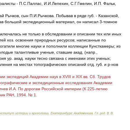
ралисты
-
П
.
С
.
Паллас
,
И
.
И
.
Лепехин
,
С
.
Г
.
Гмелин
,
И
.
П
.
Фальк
,
ай
Рычков
,
сын
П
.
И
.
Рычкова
.
Побывав
в
ряде
губ
. -
Казанской
,
ав
большой
экспедиционный
материал
,
он
написал
3
-
томное
аключалась
не
только
в
обследовании
и
описании
тех
или
иных
тей
хоз
.
освоения
природных
ресурсов
;
написанные
по
огатили
многие
науки
и
пополнили
коллекции
Кунсткамеры
;
из
олодые
талантливые
ученые
,
ставшие
акад
. (
напр
.,
рия
ур
.
акад
.
науки
тесно
связана
с
именами
этих
ученых
;
вления
на
местах
топографических
описаний
отд
.
губ
.
и
р
-
нов
рии
экспедиций
Академии
наук
в
XVIII
и
XIX
вв
.
Сб
.
Трудов
еографические
и
экспедиционные
исследования
Академии
тнев
И
.
А
.
По
дорогам
Российской
империи
(
К
225
-
летию
ник
РАН
,
1994
. №
1
.
нститут
истории
и
археологии
.
Екатеринбург:
Академкнига
.
Гл
.
ред
.
В
.
В
.