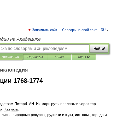
Запомнить сайт
Словарь на свой сайт
RU
едии на Академике
Найти!
Толкования
Переводы
Книги
Игры ⚽
циклопедия
ции 1768-1774
одством
Петерб
.
АН
.
Их
маршруты
пролегали
через
тер
.
ия
,
Кавказа
.
ялись
природные
ресурсы
,
рудники
и
з
-
ды
,
ист
.
пам
.,
города
и