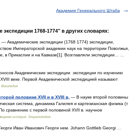
Академия Генерального Штаба
 экспедиции 1768-1774" в других словарях:
)
— Академические экспедиции (1768 1774) экспедиции,
дством Императорской академии наук на территории Поволжья,
ре, в Прикаспии и на Кавказе[1]. Возглавляли экспедиции… …
оносов Академические экспедиции экспедиции по изучению
 XVIII веке. Первой Академической экспедицией называют
…
Википедия
орой половине XVII и в XVIII в.
— В науке второй половины
ическая система, динамика Галилея и картезианская физика (т.
 По сравнению с первой половиной XVII в. научное
мирная история. Энциклопедия
еорги Иван Иванович Георги нем. Johann Gottlieb Georgi …