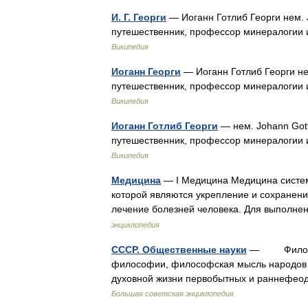
И. Г. Георги
— Иоганн Готлиб Георги нем. J
путешественник, профессор минералогии
Википедия
Иоганн Георги
— Иоганн Готлиб Георги нем
путешественник, профессор минералогии
Википедия
Иоганн Готлиб Георги
— нем. Johann Gottl
путешественник, профессор минералогии
Википедия
Медицина
— I Медицина Медицина систем
которой являются укрепление и сохранени
лечение болезней человека. Для выполне
энциклопедия
СССР. Общественные науки
— Философ
философии, философская мысль народов 
духовной жизни первобытных и раннефео
Большая советская энциклопедия