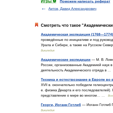
Игры ⚽
Поможем написать реферат
Аитов, Давид Александрович
Смотреть что такое "Академические
Академическая экспедиция (1768—1774
проведённые по инициативе и под руково
Урала и Сибири, а также на Русском Севе
Википедия
Академические экспедиции
— М. В. Лом
России, организованные Академией наук в
деятельность Академического отряда в 
Техника и естествознание в Европе во вт
XVII в. окончательно победили гелиоцентр
е. физика Декарта и его последователей).
представление о мире во многом… …
Все
Георги, Иоганн Готлиб
— Иоганн Готлиб Г
Википедия