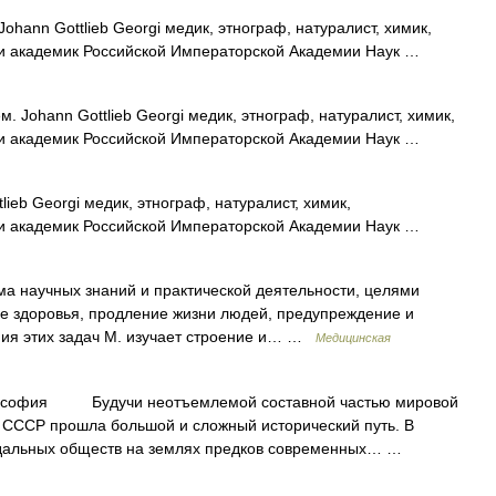
ohann Gottlieb Georgi медик, этнограф, натуралист, химик,
 и академик Российской Императорской Академии Наук …
. Johann Gottlieb Georgi медик, этнограф, натуралист, химик,
 и академик Российской Императорской Академии Наук …
ieb Georgi медик, этнограф, натуралист, химик,
 и академик Российской Императорской Академии Наук …
а научных знаний и практической деятельности, целями
е здоровья, продление жизни людей, предупреждение и
ния этих задач М. изучает строение и… …
Медицинская
ия Будучи неотъемлемой составной частью мировой
СССР прошла большой и сложный исторический путь. В
дальных обществ на землях предков современных… …