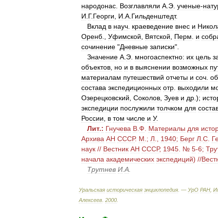
народонас
.
Возглавляли
А
.
Э
.
ученые
-
нату
И
.
Г
.
Георги
,
И
.
А
.
Гильденштедт
.
Вклад
в
науч
.
краеведение
внес
и
Никол
Оренб
.,
Уфимской
,
Вятской
,
Перм
.
и
собр
сочинение
"
Дневные
записки
".
Значение
А
.
Э
.
многоаспектно:
их
цель
з
объектов
,
но
и
в
выяснении
возможных
пу
материалам
путешествий
отчеты
и
соч
.
об
состава
экспедиционных
отр
.
выходили
м
Озерецковский
,
Соколов
,
Зуев
и
др
.);
исто
экспедиции
послужили
толчком
для
соста
России
,
в
том
числе
и
У
.
Лит
.
:
Гнучева
В
.
Ф
.
Материалы
для
исто
Архива
АН
СССР
.
М
.;
Л
.,
1940
;
Берг
Л
.
С
.
Г
наук
//
Вестник
АН
СССР
,
1945
. №
5
-
6
;
Тру
начала
академических
экспедиций
) //
Вест
Трутнев
И
.
А
.
Уральская
историческая
энциклопедия
. —
УрО
РАН
,
И
Алексеев
.
2000
.