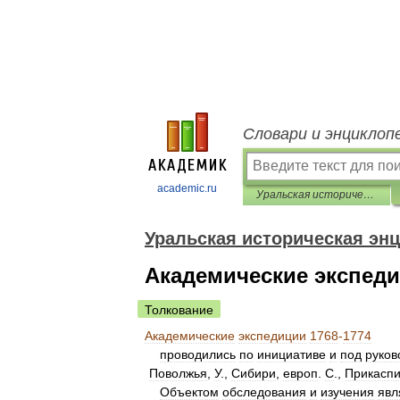
Словари и энциклоп
academic.ru
Уральская историческая энциклопедия
Уральская историческая эн
Академические экспеди
Толкование
Академические
экспедиции
1768
-
1774
проводились
по
инициативе
и
под
руков
Поволжья
,
У
.,
Сибири
,
европ
.
С
.,
Прикасп
Объектом
обследования
и
изучения
явл