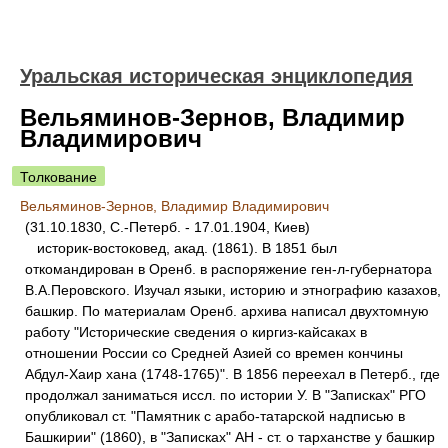
Уральская историческая энциклопедия
Вельяминов-Зернов, Владимир
Владимирович
Толкование
Вельяминов-Зернов, Владимир Владимирович
(31.10.1830, С.-Петерб. - 17.01.1904, Киев)
историк-востоковед, акад. (1861). В 1851 был
откомандирован в Оренб. в распоряжение ген-л-губернатора
В.А.Перовского. Изучал языки, историю и этнографию казахов,
башкир. По материалам Оренб. архива написал двухтомную
работу "Исторические сведения о киргиз-кайсаках в
отношении России со Средней Азией со времен кончины
Абдул-Хаир хана (1748-1765)". В 1856 переехал в Петерб., где
продолжал заниматься иссл. по истории У. В "Записках" РГО
опубликовал ст. "Памятник с арабо-татарской надписью в
Башкирии" (1860), в "Записках" АН - ст. о тарханстве у башкир