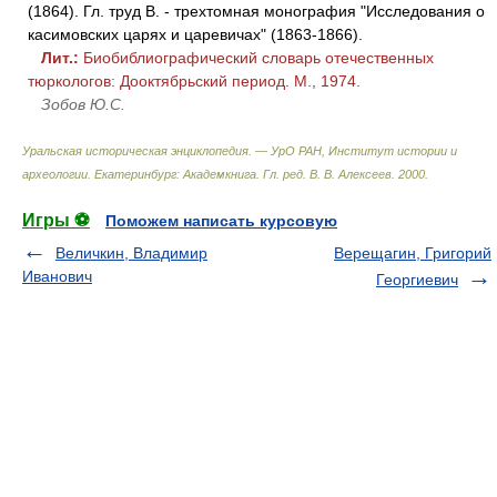
(1864). Гл. труд В. - трехтомная монография "Исследования о
касимовских царях и царевичах" (1863-1866).
Лит.:
Биобиблиографический словарь отечественных
тюркологов: Дооктябрьский период. М., 1974.
Зобов Ю.С.
Уральская историческая энциклопедия. — УрО РАН, Институт истории и
археологии. Екатеринбург: Академкнига
.
Гл. ред. В. В. Алексеев
.
2000
.
Игры ⚽
Поможем написать курсовую
Величкин, Владимир
Верещагин, Григорий
Иванович
Георгиевич