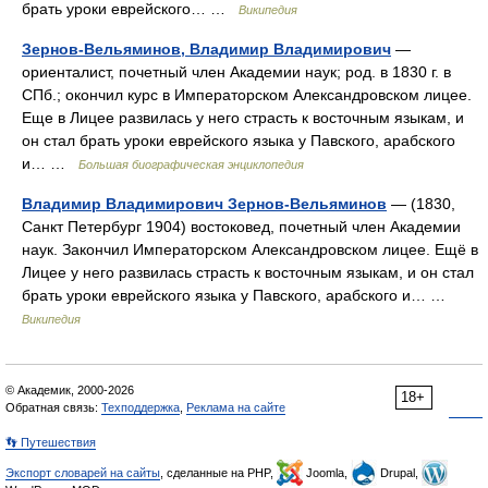
брать уроки еврейского… …
Википедия
Зернов-Вельяминов, Владимир Владимирович
—
ориенталист, почетный член Академии наук; род. в 1830 г. в
СПб.; окончил курс в Императорском Александровском лицее.
Еще в Лицее развилась у него страсть к восточным языкам, и
он стал брать уроки еврейского языка у Павского, арабского
и… …
Большая биографическая энциклопедия
Владимир Владимирович Зернов-Вельяминов
— (1830,
Санкт Петербург 1904) востоковед, почетный член Академии
наук. Закончил Императорском Александровском лицее. Ещё в
Лицее у него развилась страсть к восточным языкам, и он стал
брать уроки еврейского языка у Павского, арабского и… …
Википедия
© Академик, 2000-2026
18+
Обратная связь:
Техподдержка
,
Реклама на сайте
👣 Путешествия
Экспорт словарей на сайты
, сделанные на PHP,
Joomla,
Drupal,