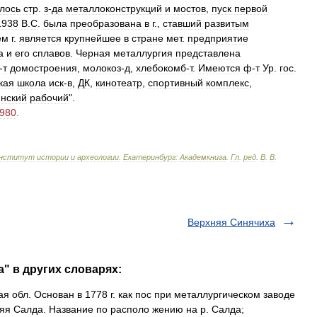
лось
стр
.
з
-
да
металлоконструкций
и
мостов
,
пуск
первой
1938
В
.
С
.
была
преобразована
в
г
.,
ставший
развитым
ем
г
.
является
крупнейшее
в
стране
мет
.
предприятие
а
и
его
сплавов
.
Черная
металлургия
представлена
-
т
домостроения
,
молокоз
-
д
,
хлебокомб
-
т
.
Имеются
ф
-
т
Ур
.
гос
.
кая
школа
иск
-
в
,
ДК
,
кинотеатр
,
спортивный
комплекс
,
нский
рабочий
".
980
.
нститут
истории
и
археологии
.
Екатеринбург:
Академкнига
.
Гл
.
ред
.
В
.
В
.
Верхняя Синячиха
" в других словарях:
ая обл. Основан в 1778 г. как пос при металлургическом заводе
рхняя Салда. Название по располо жению на р. Салда;