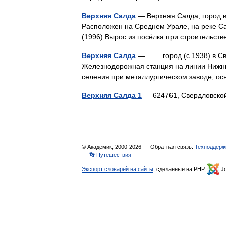
Верхняя Салда
— Верхняя Салда, город в 
Расположен на Среднем Урале, на реке Са
(1996).Вырос из посёлка при строительс
Верхняя Салда
— город (с 1938) в Сверд
Железнодорожная станция на линии Нижний 
селения при металлургическом заводе, 
Верхняя Салда 1
— 624761, Свердловско
© Академик, 2000-2026
Обратная связь:
Техподдерж
👣 Путешествия
Экспорт словарей на сайты
, сделанные на PHP,
Jo