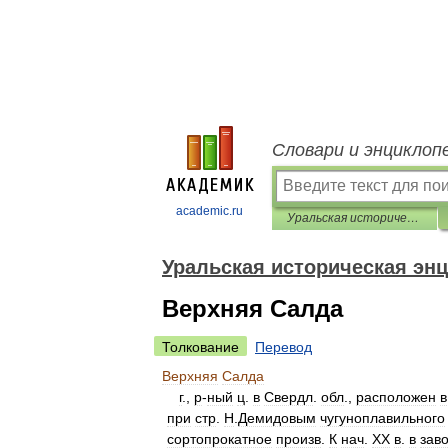
Словари и энциклоп
academic.ru
Уральская историческая энциклопедия
Уральская историческая эн
Верхняя Салда
Толкование
Перевод
Верхняя
Салда
г
.,
р
-
ный
ц
.
в
Свердл
.
обл
.,
расположен
в
при
стр
.
Н
.
Демидовым
чугуноплавильного
сортопрокатное
произв
.
К
нач
.
XX
в
.
в
зав