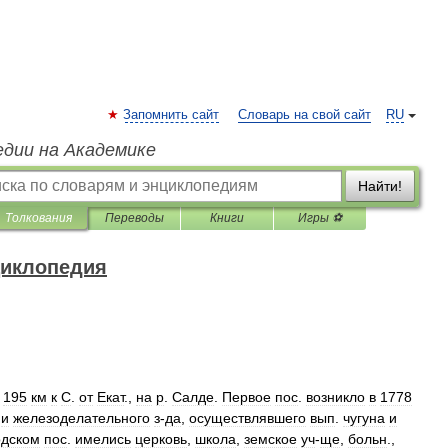
Запомнить сайт
Словарь на свой сайт
RU
едии на Академике
Найти!
Толкования
Переводы
Книги
Игры ⚽
циклопедия
195
км
к
С
.
от
Екат
.,
на
р
.
Салде
.
Первое
пос
.
возникло
в
1778
и
железоделательного
з
-
да
,
осуществлявшего
вып
.
чугуна
и
одском
пос
.
имелись
церковь
,
школа
,
земское
уч
-
ще
,
больн
.,