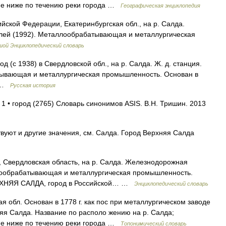
ие ниже по течению реки города …
Географическая энциклопедия
ийской Федерации, Екатеринбургская обл., на р. Салда.
елей (1992). Металлообрабатывающая и металлургическая
шой Энциклопедический словарь
(с 1938) в Свердловской обл., на р. Салда. Ж. д. станция.
атывающая и металлургическая промышленность. Основан в
о …
Русская история
 1 • город (2765) Словарь синонимов ASIS. В.Н. Тришин. 2013
вуют и другие значения, см. Салда. Город Верхняя Салда
, Свердловская область, на р. Салда. Железнодорожная
аллообрабатывающая и металлургическая промышленность.
ЕРХНЯЯ САЛДА, город в Российской… …
Энциклопедический словарь
ая обл. Основан в 1778 г. как пос при металлургическом заводе
рхняя Салда. Название по располо жению на р. Салда;
ие ниже по течению реки города …
Топонимический словарь