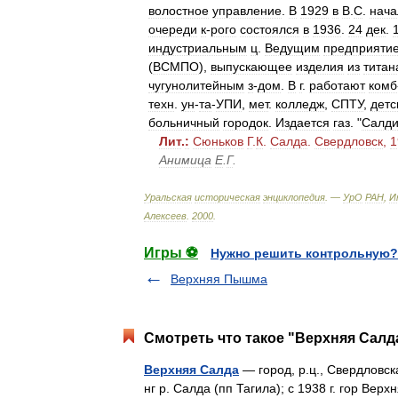
волостное
управление
.
В
1929
в
В
.
С
.
нача
очереди
к
-
рого
состоялся
в
1936
.
24
дек
.
индустриальным
ц
.
Ведущим
предприяти
(
ВСМПО
),
выпускающее
изделия
из
титан
чугунолитейным
з
-
дом
.
В
г
.
работают
комб
техн
.
ун
-
та
-
УПИ
,
мет
.
колледж
,
СПТУ
,
детс
больничный
городок
.
Издается
газ
. "
Салди
Лит
.
:
Сюньков
Г
.
К
.
Салда
.
Свердловск
,
1
Анимица
Е
.
Г
.
Уральская
историческая
энциклопедия
. —
УрО
РАН
,
И
Алексеев
.
2000
.
Игры ⚽
Нужно решить контрольную?
Верхняя Пышма
Смотреть что такое "Верхняя Салда
Верхняя Салда
— город, р.ц., Свердловск
нг р. Салда (пп Тагила); с 1938 г. гор Ве