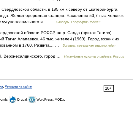
Свердловской области, в 195 км к северу от Екатеринбурга.
лда. Железнодорожная станция. Население 53,7 тыс. человек
тве чугуноплавильного и… …
Словарь "География России"
ловской области РСФСР, на р. Салда (приток Тагила).
Тагил Алапаевск. 46 тыс. жителей (1969). Город возник из
основанном в 1760. Развита… …
Большая советская энциклопедия
й, Верхнесалдинского, город …
Населённые пункты и индексы России
ка
,
Реклама на сайте
18+
omla,
Drupal,
WordPress, MODx.