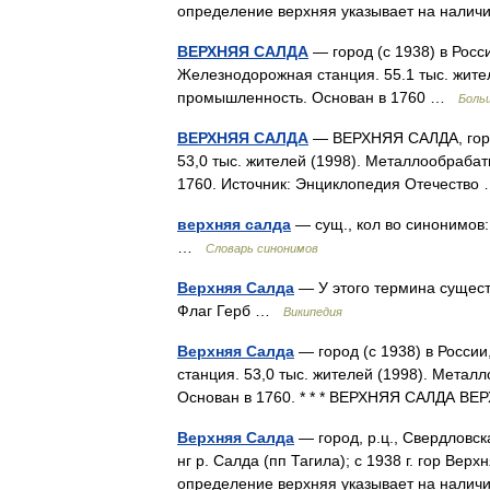
определение верхняя указывает на налич
ВЕРХНЯЯ САЛДА
— город (с 1938) в Росс
Железнодорожная станция. 55.1 тыс. жит
промышленность. Основан в 1760 …
Боль
ВЕРХНЯЯ САЛДА
— ВЕРХНЯЯ САЛДА, город 
53,0 тыс. жителей (1998). Металлообраб
1760. Источник: Энциклопедия Отечеств
верхняя салда
— сущ., кол во синонимов:
…
Словарь синонимов
Верхняя Салда
— У этого термина сущест
Флаг Герб …
Википедия
Верхняя Салда
— город (с 1938) в России
станция. 53,0 тыс. жителей (1998). Мет
Основан в 1760. * * * ВЕРХНЯЯ САЛДА В
Верхняя Салда
— город, р.ц., Свердловск
нг р. Салда (пп Тагила); с 1938 г. гор Ве
определение верхняя указывает на налич