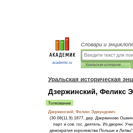
Словари и энциклоп
academic.ru
Уральская историческая энциклопедия
Уральская историческая эн
Дзержинский, Феликс 
Толкование
Дзержинский
,
Феликс
Эдмундович
(
30
.
08
(
11
.
9
).
1877
,
дер
.
Дзержиново
Ошмян
парт
.
и
сов
.
гос
.
деятель
.
Из
дворян
.
Учи
демократия
королевства
Польши
и
Литвы
"