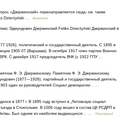
рос «Дзержинский» перенаправляется сюда; см. также
iks Dzierżyński …
Википедия
икс Эдмундович Дзержинский Feliks Dzierżyński Дзержинский в
77 1926), политический и государственный деятель. С 1895 в
юции 1905 07 (Варшава). В октябре 1917 член партии Военно
 ВРК. С декабря 1917 председатель ВЧК (с 1922 ГПУ …
ятник Ф. Э. Дзержинскому. Памятник Ф. Э. Дзержинскому.
ундович (1877—1926), партийный и государственный деятель.
 1903 один из руководителей Социал демократии… …
ился в 1877 г. В 1895 году вступил в „Литовскую социал
ъезда в Стокгольме. В 1006 году вошел в состав ЦК РСДРП в
 и Литвы. Был одним из наиболее выдающихся… …
Популярный