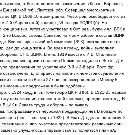
товывался
,
отбывал
тюремное
заключение
в
Ковно
,
Варшаве
,
и
Енисейской
губ
.,
Якутской
обл
.
Совершал
многократные
ав
ее
ЦК
.
В
1909
-
10
в
эмиграции
.
Февр
.
рев
.
освободила
его
из
ом
7
-
й
(
Апрельской
)
конфер
.,
VI
съезда
РСДРП
(
б
).
На
о
конца
жизни
.
Активно
участвовал
в
Окт
.
рев
.,
будучи
чл
.
ВРК
и
т
2
-
го
Всерос
.
съезда
Советов
,
на
к
-
ром
избран
в
состав
ВЦИК
,
едс
.
Всерос
.
чрезвычайной
комиссии
(
ВЧК
),
возглавлял
ее
(
с
тр
.
дел
до
конца
жизни
.
Во
время
гражд
.
войны
выполнял
обороны
,
СНК
,
ВЦИК
.
В
янв
.
1919
вместе
с
И
.
В
.
Сталиным
сследованию
причин
падения
Перми
,
находился
в
Вятке
.
Д
.
и
нули
предложения
по
укреплению
3
-
й
и
2
-
й
арм
.
Вост
.
фр
.
е
остановлено
.
Д
.
опираясь
на
местных
чекистов
осуществлял
ссии
выехали
из
Вятки
27
янв
.,
по
возвращении
в
Москву
5
и
внесенные
предложения
были
одобрены
.
юро
,
с
1924
канд
.
в
чл
.
Политбюро
ЦК
РКП
(
б
).
В
1921
-
23
нарком
тику
налаживания
транспортной
системы
,
прежде
всего
ж
.
д
.
В
м
ВЦИК
и
Совета
труда
и
обороны
по
вывозу
ны
,
пострадавшие
от
неурожая
предыдущих
лет
.
В
поездке
по
месяцев
(
янв
. -
нач
.
марта
1922
).
В
Екат
.
Д
.
сделал
остановку
.
8
е
совещание
с
шир
.
участием
представителей
различных
орг
-
.
заметно
улучшилось
,
впервые
стал
выполняться
план
ж
/
д