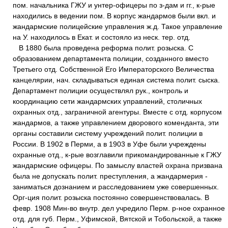
пом. начальника ГЖУ и унтер-офицеры по з-дам и гг., к-рые
находились в ведении пом. В корпус жандармов были вкл. и
жандармские полицейские управления ж.д. Такое управление
на У. находилось в Екат. и состояло из неск. тер. отд.
В 1880 была проведена реформа полит. розыска. С
образованием департамента полиции, созданного вместо
Третьего отд. Собственной Его Императорского Величества
канцелярии, нач. складываться единая система полит. сыска.
Департамент полиции осуществлял рук., контроль и
координацию сети жандармских управлений, столичных
охранных отд., заграничной агентуры. Вместе с отд. корпусом
жандармов, а также управлением дворового коменданта, эти
органы составили систему учреждений полит. полиции в
России. В 1902 в Перми, а в 1903 в Уфе были учреждены
охранные отд., к-рые возглавили прикомандированные к ГЖУ
жандармские офицеры. По замыслу властей охрана призвана
была не допускать полит. преступления, а жандармерия -
заниматься дознанием и расследованием уже совершенных.
Орг-ция полит. розыска постоянно совершенствовалась. В
февр. 1908 Мин-во внутр. дел учредило Перм. р-ное охранное
отд. для губ. Перм., Уфимской, Вятской и Тобольской, а также