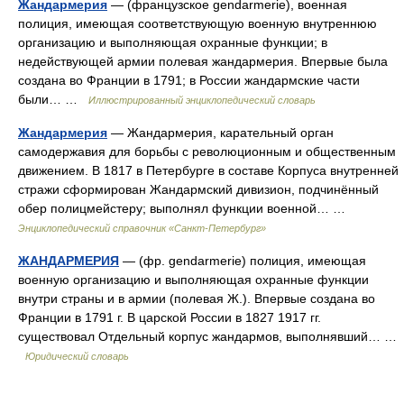
Жандармерия
— (французское gendarmerie), военная
полиция, имеющая соответствующую военную внутреннюю
организацию и выполняющая охранные функции; в
недействующей армии полевая жандармерия. Впервые была
создана во Франции в 1791; в России жандармские части
были… …
Иллюстрированный энциклопедический словарь
Жандармерия
— Жандармерия, карательный орган
самодержавия для борьбы с революционным и общественным
движением. В 1817 в Петербурге в составе Корпуса внутренней
стражи сформирован Жандармский дивизион, подчинённый
обер полицмейстеру; выполнял функции военной… …
Энциклопедический справочник «Санкт-Петербург»
ЖАНДАРМЕРИЯ
— (фр. gendarmerie) полиция, имеющая
военную организацию и выполняющая охранные функции
внутри страны и в армии (полевая Ж.). Впервые создана во
Франции в 1791 г. В царской России в 1827 1917 гг.
существовал Отдельный корпус жандармов, выполнявший… …
Юридический словарь