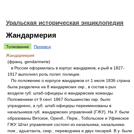
Уральская историческая энциклопедия
Жандармерия
Толкование
Перевод
Жандармерия
(франц. gendarmerie)
в России оформилась в корпус жандармов, к-рый в 1827-
1917 выполнял роль полит. полиции.
По положению о корпусе жандармов от 1 июля 1836 страна
была разделена на 8 жандармских окр., в состав к-рых
входили губ. штаб-офицеры и жандармские команды.
Положением от 9 сент. 1867 большинство окр. было
упразднено, а губ. штаб-офицеры переименованы в
начальников губ. жандармских управлений (ГЖУ). На У. были
образованы Вятское, Оренб., Перм., Тобольское и Уфимское
ГЖУ. Штат управления состоял из начальника, начальника-
пом., адъютанта, секр., переводчика и двух писарей. В у. были