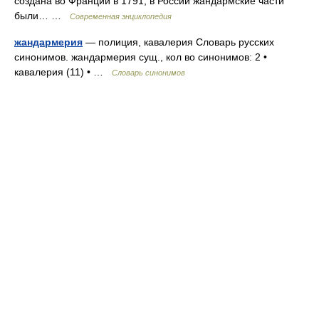
создана во Франции в 1791; в России жандармские части
были… …
Современная энциклопедия
жандармерия
— полиция, кавалерия Словарь русских
синонимов. жандармерия сущ., кол во синонимов: 2 •
кавалерия (11) • …
Словарь синонимов