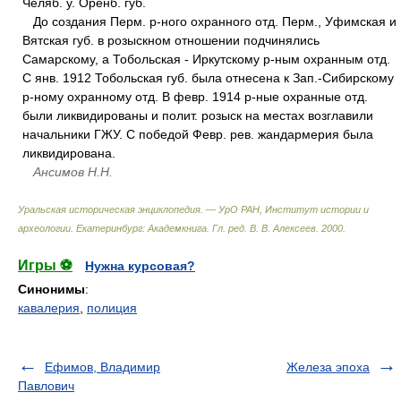
Челяб. у. Оренб. губ.
До создания Перм. р-ного охранного отд. Перм., Уфимская и
Вятская губ. в розыскном отношении подчинялись
Самарскому, а Тобольская - Иркутскому р-ным охранным отд.
С янв. 1912 Тобольская губ. была отнесена к Зап.-Сибирскому
р-ному охранному отд. В февр. 1914 р-ные охранные отд.
были ликвидированы и полит. розыск на местах возглавили
начальники ГЖУ. С победой Февр. рев. жандармерия была
ликвидирована.
Ансимов Н.Н.
Уральская историческая энциклопедия. — УрО РАН, Институт истории и
археологии. Екатеринбург: Академкнига
.
Гл. ред. В. В. Алексеев
.
2000
.
Игры ⚽
Нужна курсовая?
Синонимы
:
кавалерия
,
полиция
Ефимов, Владимир
Железа эпоха
Павлович