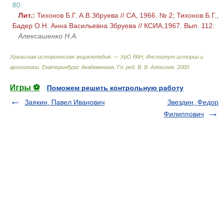
80.
Лит.:
Тихонов Б.Г. А.В.Збруева // СА, 1966. № 2; Тихонов Б.Г.,
Бадер О.Н. Анна Васильевна Збруева // КСИА,1967. Вып. 112.
Алексашенко Н.А.
Уральская историческая энциклопедия. — УрО РАН, Институт истории и
археологии. Екатеринбург: Академкнига
.
Гл. ред. В. В. Алексеев
.
2000
.
Игры ⚽
Поможем решить контрольную работу
Заякин, Павел Иванович
Звездин, Федор
Филиппович