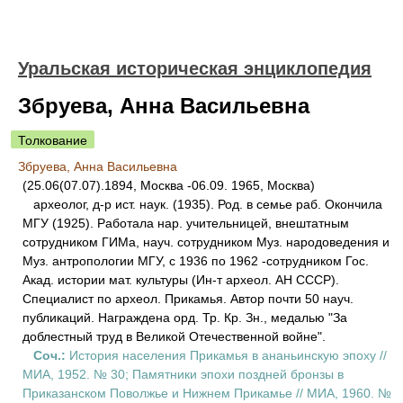
Уральская историческая энциклопедия
Збруева, Анна Васильевна
Толкование
Збруева, Анна Васильевна
(25.06(07.07).1894, Москва -06.09. 1965, Москва)
археолог, д-р ист. наук. (1935). Род. в семье раб. Окончила
МГУ (1925). Работала нар. учительницей, внештатным
сотрудником ГИМа, науч. сотрудником Муз. народоведения и
Муз. антропологии МГУ, с 1936 по 1962 -сотрудником Гос.
Акад. истории мат. культуры (Ин-т археол. АН СССР).
Специалист по археол. Прикамья. Автор почти 50 науч.
публикаций. Награждена орд. Тр. Кр. Зн., медалью "За
доблестный труд в Великой Отечественной войне".
Соч.:
История населения Прикамья в ананьинскую эпоху //
МИА, 1952. № 30; Памятники эпохи поздней бронзы в
Приказанском Поволжье и Нижнем Прикамье // МИА, 1960. №