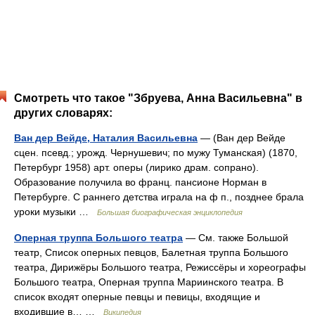
Смотреть что такое "Збруева, Анна Васильевна" в
других словарях:
Ван дер Вейде, Наталия Васильевна
— (Ван дер Вейде
сцен. псевд.; урожд. Чернушевич; по мужу Туманская) (1870,
Петербург 1958) арт. оперы (лирико драм. сопрано).
Образование получила во франц. пансионе Норман в
Петербурге. С раннего детства играла на ф п., позднее брала
уроки музыки …
Большая биографическая энциклопедия
Оперная труппа Большого театра
— См. также Большой
театр, Список оперных певцов, Балетная труппа Большого
театра, Дирижёры Большого театра, Режиссёры и хореографы
Большого театра, Оперная труппа Мариинского театра. В
список входят оперные певцы и певицы, входящие и
входившие в… …
Википедия