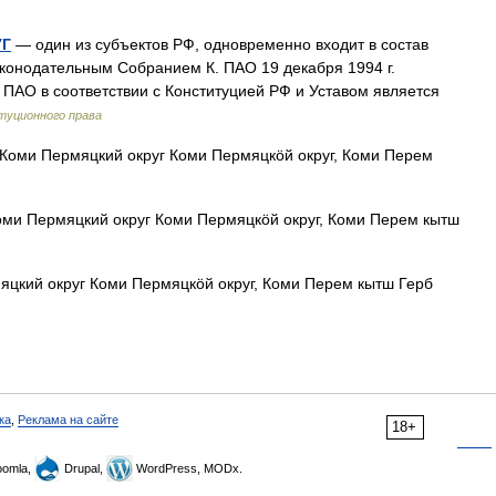
УГ
— один из субъектов РФ, одновременно входит в состав
аконодательным Собранием К. ПАО 19 декабря 1994 г.
 ПАО в соответствии с Конституцией РФ и Уставом является
туционного права
оми Пермяцкий округ Коми Пермяцкöй округ, Коми Перем
ми Пермяцкий округ Коми Пермяцкöй округ, Коми Перем кытш
цкий округ Коми Пермяцкöй округ, Коми Перем кытш Герб
ка
,
Реклама на сайте
18+
omla,
Drupal,
WordPress, MODx.