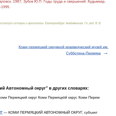
дловск
,
1987
;
Зубов
Ю
.
П
.
Годы
труда
и
свершений
.
Кудымкар
,
-
1995
.
нститут
истории
и
археологии
.
Екатеринбург:
Академкнига
.
Гл
.
ред
.
В
.
В
.
Коми-пермяцкий окружной краеведческий музей им.
Субботина-Пермяка
ий Автономный округ" в других словарях:
оми Пермяцкий округ Коми Пермяцкöй округ, Коми Перем
УГ
— КОМИ ПЕРМЯЦКИЙ АВТОНОМНЫЙ ОКРУГ, субъект