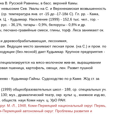
на
В
.
Русской
Равнины
,
в
басс
.
верхней
Камы
.
т
невысокие
Сев
.
Увалы
на
С
.
и
Верхнекамская
возвышенность
й
(
ср
.
температура
янв
.
от
-
15
до
-
17
-
18ё
С
).
Гл
.
рр
. -
Кама
,
м
.
Ц
. -
Кудымкар
.
Население
(
1999
) -
152
,
6
тыс
.
чел
.,
гор
. -
,
рус
. -
36
,
1
%,
татары
-
0
,
9
%,
белорусы
-
0
,
8
%
и
др
.
ы
,
песчано
-
гравийные
смеси
,
глины
,
торф
.
Леса
занимают
ок
.
и
деревообрабатывающая
,
лесохимия
,
кая
.
Ведущее
место
занимают
лесная
пром
. (
на
С
.)
и
пром
.
по
родукции
(
без
лесной
)
дает
Кудымкар
.
Крупное
предприятия
-
специализируется
на
мясо
-
молочном
жив
-
ве
,
выращивании
овая
пшеница
,
картофель
,
овощи
,
лен
.
Развит
пушной
еево
-
Кудымкар
-
Гайны
.
Судоходство
по
р
.
Каме
.
Ж
/
д
ст
.
за
. (
1999
)
общеобразовательных
школ
-
188
,
ср
.
специальных
уч
.
-
130
;
муз
.,
драматический
театр
,
окр
.
культ
.
ц
.,
книжное
изд
-
во
,
.
обществ
.
наук
Коми
науч
.
ц
.
УрО
РАН
.
руг
.
М
.-
Л
.,
1948
;
Коми
-
Пермяцкий
национальный
округ
.
Пермь
,
и
-
Пермяцкий
автономный
округ:
Проблемы
развития
и