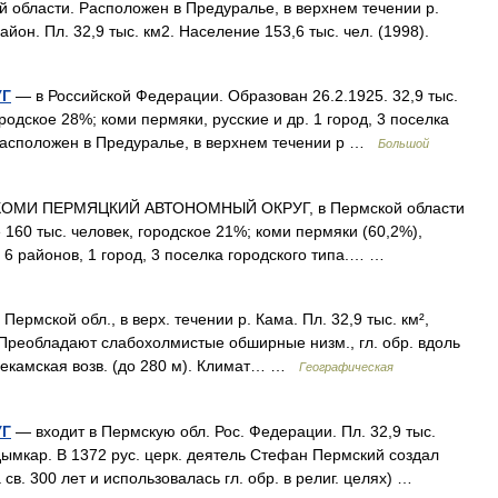
й области. Расположен в Предуралье, в верхнем течении р.
йон. Пл. 32,9 тыс. км2. Население 153,6 тыс. чел. (1998).
УГ
— в Российской Федерации. Образован 26.2.1925. 32,9 тыс.
ородское 28%; коми пермяки, русские и др. 1 город, 3 поселка
 Расположен в Предуралье, в верхнем течении р …
Большой
ОМИ ПЕРМЯЦКИЙ АВТОНОМНЫЙ ОКРУГ, в Пермской области
 160 тыс. человек, городское 21%; коми пермяки (60,2%),
. 6 районов, 1 город, 3 поселка городского типа.… …
Пермской обл., в верх. течении р. Кама. Пл. 32,9 тыс. км²,
 Преобладают слабохолмистые обширные низм., гл. обр. вдоль
хнекамская возв. (до 280 м). Климат… …
Географическая
УГ
— входит в Пермскую обл. Рос. Федерации. Пл. 32,9 тыс.
Ку дымкар. В 1372 рус. церк. деятель Стефан Пермский создал
в. 300 лет и использовалась гл. обр. в религ. целях) …