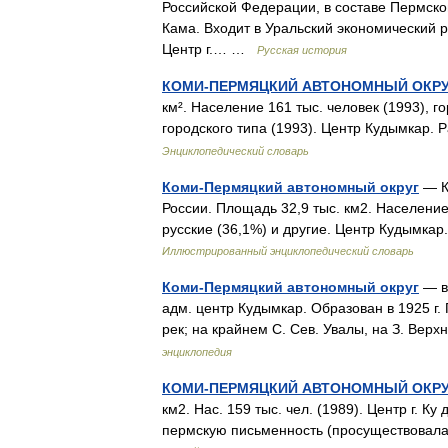
Российской Федерации, в составе Пермско
Кама. Входит в Уральский экономический ра
Центр г.… …
Русская история
КОМИ-ПЕРМЯЦКИЙ АВТОНОМНЫЙ ОКР
км². Население 161 тыс. человек (1993), г
городского типа (1993). Центр Кудымкар.
Энциклопедический словарь
Коми-Пермяцкий автономный округ
— К
России. Площадь 32,9 тыс. км2. Население
русские (36,1%) и другие. Центр Кудымкар
Иллюстрированный энциклопедический словарь
Коми-Пермяцкий автономный округ
— в 
адм. центр Кудымкар. Образован в 1925 г.
рек; на крайнем С. Сев. Увалы, на З. Вер
энциклопедия
КОМИ-ПЕРМЯЦКИЙ АВТОНОМНЫЙ ОКР
км2. Нас. 159 тыс. чел. (1989). Центр г. 
пермскую письменность (просуществовала с