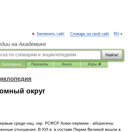
Запомнить сайт
Словарь на свой сайт
RU
едии на Академике
Найти!
Толкования
Переводы
Книги
Игры ⚽
циклопедия
омный округ
первым
среди
нац
.
окр
.
РСФСР
.
Коми
-
пермяки
-
аборигены
менные
отношения
.
В
XVI
в
.
в
составе
Перми
Великой
вошли
в