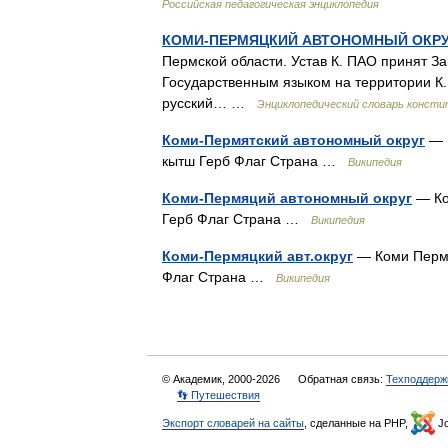
Российская педагогическая энциклопедия
КОМИ-ПЕРМЯЦКИЙ АВТОНОМНЫЙ ОКР
Пермской области. Устав К. ПАО принят З
Государственным языком на территории К.
русский… …
Энциклопедический словарь консти
Коми-Пермятский автономный округ
— К
кытш Герб Флаг Страна …
Википедия
Коми-Пермяций автономный округ
— Ко
Герб Флаг Страна …
Википедия
Коми-Пермяцкий авт.округ
— Коми Пермя
Флаг Страна …
Википедия
© Академик, 2000-2026
Обратная связь:
Техподдерж
👣 Путешествия
Экспорт словарей на сайты
, сделанные на PHP,
Jo