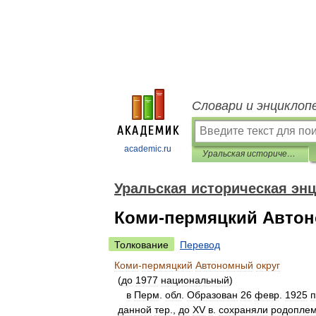
Словари и энциклоп
academic.ru
Уральская историческая энциклопедия
Уральская историческая эн
Коми-пермяцкий Автон
Толкование
Перевод
Коми
-
пермяцкий
Автономный
округ
(
до
1977
национальный
)
в
Перм
.
обл
.
Образован
26
февр
.
1925
данной
тер
.,
до
XV
в
.
сохраняли
родопле