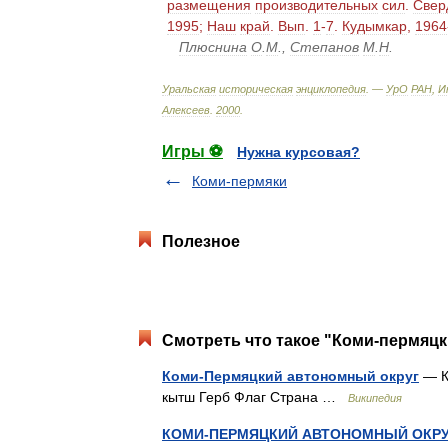
размещения
производительных
сил
.
Свер
1995
;
Наш
край
.
Вып
.
1
-
7
.
Кудымкар
,
1964
Плюснина
О
.
М
.,
Степанов
М
.
Н
.
Уральская
историческая
энциклопедия
. —
УрО
РАН
,
И
Алексеев
.
2000
.
Игры ⚽
Нужна курсовая?
Коми-пермяки
Полезное
Смотреть что такое "Коми-пермяцк
Коми-Пермяцкий автономный округ
— К
кытш Герб Флаг Страна …
Википедия
КОМИ-ПЕРМЯЦКИЙ АВТОНОМНЫЙ ОКР