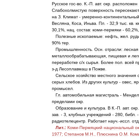
Русское
гос
-
во
.
К
.-
П
.
авт
.
окр
.
расположен
Слабохолмистую
поверхность
пересекаю
на
З
.
Климат
-
умеренно
-
континентальны
Весляна
,
Коса
,
Иньва
.
Пл
. -
32
,
9
тыс
.
кв
.
к
30
,
1
%,
нац
.
состав:
коми
-
пермяки
-
60
,
2
%
Полезные
ископаемые:
нефть
,
жел
.
руд
90
%
тер
.
Промышленность
.
Осн
.
отрасли:
лесная
металлообрабатывающая
,
пищевая
и
лег
переработке
с
/
х
сырья
.
Более
пол
.
всей
п
з
-
д
Лесоплавмаш
в
Пожве
.
Сельское
хозяйство
местного
значения
серых
хлебов
.
Из
других
культур
-
овес
,
яр
промысел
.
Гл
.
автомобильная
магистраль
-
Мендел
пределами
окр
.
Образование
и
культура
.
В
К
.-
П
.
авт
.
окр
зав
. -
3
,
клубных
учреждений
-
280
,
библ
. 
радиотелецентр
.
Работает
науч
.-
иссл
.
отд
Лит
.
:
Коми
-
Пермяцкий
национальный
ок
1977
;
Степанов
М
.
Н
.,
Плюснина
О
.
М
.
Ком