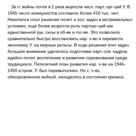
За гг. войны почти в 2 раза выросла числ. парт. орг-ций У. В
1945 число коммунистов составило более 410 тыс. чел.
Накопился опыт решения полит. и хоз. задач в экстремальных
условиях, еще более возросла роль парторг-ций как
единственной рук. силы в об-ве и гос-ве. Это позволило
сравнительно быстро восстановить нар. х-во и перевести
экономику У. на мирные рельсы. В ходе решения этих задач
большое внимание уделялось подготовке парт.-сов. кадров,
идейно-полит. воспитанию и развитию соревнования среди
трудящихся. Пятилетний план развития нар. х-ва на 1946-
1950 в пром. У. был перевыполнен. Но с. х-во,
обескровленное войной, находилось в состоянии кризиса.