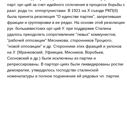
парт. орг-ций за счет идейного сплочения в процессе борьбы с
разл. рода т.н. оппортунистами. В 1921 на X съезде РКП(б)
была принята резолюция "О единстве партии", запретившая
фракции и группировки в ее рядах. На основе этой резолюции
рук. большевистских орг-ций У. при поддержке Сталина
удалось преодолеть сопротивление "левых" коммунистов,
"рабочей оппозиции" Мясникова, сторонников Троцкого,
"новой оппозиции" и др. Сторонники этих фракций и уклонов
на У. (Мрачковский, Уфимцев, Мясников, Воробьев,
Сосновский и др.) были исключены из партии и
репрессированы. В парторг-циях были ликвидированы ростки
демократии, утвердилось господство сталинской
номенклатуры и полное подчинение ей рядовых чл. партии.