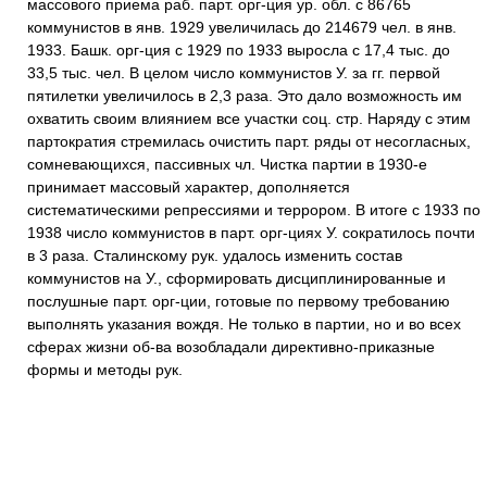
массового приема раб. парт. орг-ция ур. обл. с 86765
коммунистов в янв. 1929 увеличилась до 214679 чел. в янв.
1933. Башк. орг-ция с 1929 по 1933 выросла с 17,4 тыс. до
33,5 тыс. чел. В целом число коммунистов У. за гг. первой
пятилетки увеличилось в 2,3 раза. Это дало возможность им
охватить своим влиянием все участки соц. стр. Наряду с этим
партократия стремилась очистить парт. ряды от несогласных,
сомневающихся, пассивных чл. Чистка партии в 1930-е
принимает массовый характер, дополняется
систематическими репрессиями и террором. В итоге с 1933 по
1938 число коммунистов в парт. орг-циях У. сократилось почти
в 3 раза. Сталинскому рук. удалось изменить состав
коммунистов на У., сформировать дисциплинированные и
послушные парт. орг-ции, готовые по первому требованию
выполнять указания вождя. Не только в партии, но и во всех
сферах жизни об-ва возобладали директивно-приказные
формы и методы рук.