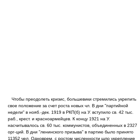
Чтобы преодолеть кризис, большевики стремились укрепить
свое положение за счет роста новых чл. В дни "партийной
недели" в нояб.-дек. 1919 в РКП(б) на У. вступило св. 42 тыс.
раб., крест. и красноармейцев. К концу 1921 на У.
насчитывалось св. 60 тыс. коммунистов, объединенных в 2327
орг-ций. В дни "ленинского призыва" в партию было принято
11352 чел. Одноврем. с ростом численности шло укрепление