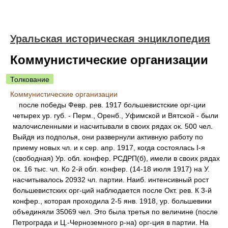
Уральская историческая энциклопедия
Коммунистические организации
Толкование
Коммунистические организации
после победы Февр. рев. 1917 большевистские орг-ции
четырех ур. губ. - Перм., Оренб., Уфимской и Вятской - были
малочисленными и насчитывали в своих рядах ок. 500 чел.
Выйдя из подполья, они развернули активную работу по
приему новых чл. и к сер. апр. 1917, когда состоялась I-я
(свободная) Ур. обл. конфер. РСДРП(б), имели в своих рядах
ок. 16 тыс. чл. Ко 2-й обл. конфер. (14-18 июля 1917) на У.
насчитывалось 20932 чл. партии. Наиб. интенсивный рост
большевистских орг-ций наблюдается после Окт. рев. К 3-й
конфер., которая проходила 2-5 янв. 1918, ур. большевики
объединяли 35069 чел. Это была третья по величине (после
Петрограда и Ц.-Черноземного р-на) орг-ция в партии. На