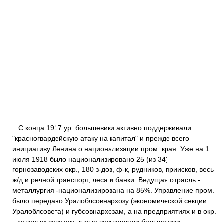
С конца 1917 ур. большевики активно поддерживали
"красногвардейскую атаку на капитал" и прежде всего
инициативу Ленина о национализации пром. края. Уже на 1
июля 1918 было национализировано 25 (из 34)
горнозаводских окр., 180 з-дов, ф-к, рудников, приисков, весь
ж/д и речной транспорт, леса и банки. Ведущая отрасль -
металлургия -национализирована на 85%. Управление пром.
было передано Уралоблсовнархозу (экономической секции
Уралоблсовета) и губсовнархозам, а на предприятиях и в окр.
- деловым советам, к-рые возглавляли большевики.