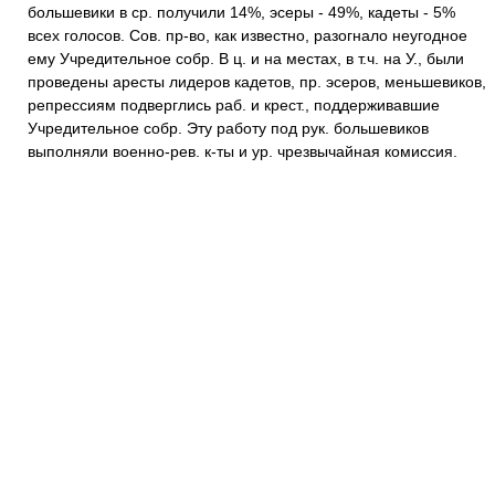
большевики в ср. получили 14%, эсеры - 49%, кадеты - 5%
всех голосов. Сов. пр-во, как известно, разогнало неугодное
ему Учредительное собр. В ц. и на местах, в т.ч. на У., были
проведены аресты лидеров кадетов, пр. эсеров, меньшевиков,
репрессиям подверглись раб. и крест., поддерживавшие
Учредительное собр. Эту работу под рук. большевиков
выполняли военно-рев. к-ты и ур. чрезвычайная комиссия.