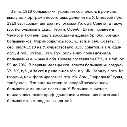
В янв. 1918 большевики, укрепляя сов. власть в регионе,
выступили орг-рами нового адм. деления на У. В первой пол.
1918 был создан аппарат исполкома Ур. обл. Совета, а также
губ. исполкомов в Екат., Перми, Оренб., Вятке, позднее в
Челяб. и Тюмени. Была воссоздана единая Ур. обл. орг-ция
большевиков. Формировались гор., у., вол. и сел. Советы. К
сер. июля 1918 на У. существовало 3136 советов, в т. ч. один
обл., 4 губ., 34 гор., 34 у. Рук. роль в них принадлежала
большевикам, к-рые в обл. Совете составляли 67%, а в губ. от
56 до 70%. В первые месяцы сов. власти большевики создали
Ур. ЧК, губ., а также в ряде р-нов гор. и у. ЧК. Наряду с отр. Кр.
гвардии, нач. формироваться отр. Кр. Арм., "народные" суды,
трибуналы. Эти органы стали гл. опорой захваченной
большевиками полит. власти на У. Большое значение
придавалось также проф. движению и созданию под эгидой
большевиков молодежных орг-ций.