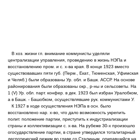
В хоз. жизни гл. внимание коммунисты уделяли
централизации управления, проведению в жизнь НЭПа и
восстановлению пром. и с. х-ва края. В конце 1923 вместо
существовавших пяти губ. (Перм., Екат., Тюменская, Уфимская
и Челяб.) были образованы Ур. обл. и Башк. АССР. На основе
районирования были образованы окр., р-ны и сельсоветы. На
1 (V) Ур. обл. парт. конфер. в дек. 1923 был избран Уралобком,
а в Башк. - Башобком, осуществлявшие рук. коммунистами У.
К 1927 в ходе осуществления НЭПа в осн. было
восстановлено нар. х-во, что дало возможность укрепить
полит. положение партии, приступить к индустриализации
страны и коллективизации с. х-ва. На рубеже 30-х произошло
огосударствление партии, в стране утвердился тоталитарный
деспотический режим во главе со Сталиным, опиравшийся на