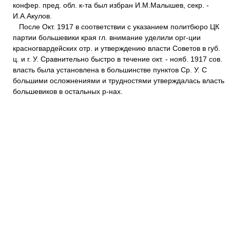
конфер. пред. обл. к-та был избран И.М.Малышев, секр. -
И.А.Акулов.
После Окт. 1917 в соответствии с указанием политбюро ЦК
партии большевики края гл. внимание уделили орг-ции
красногвардейских отр. и утверждению власти Советов в губ.
ц. и г. У. Сравнительно быстро в течение окт. - нояб. 1917 сов.
власть была установлена в большинстве пунктов Ср. У. С
большими осложнениями и трудностями утверждалась власть
большевиков в остальных р-нах.