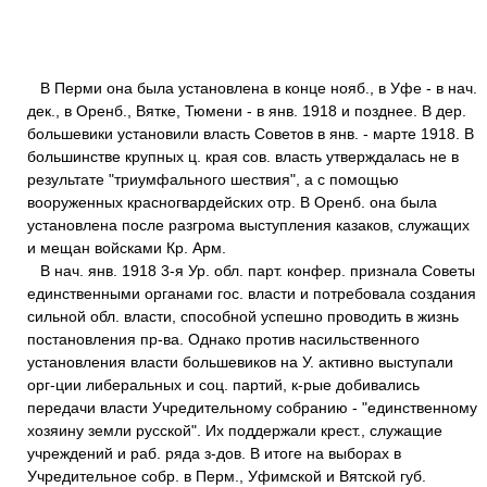
В Перми она была установлена в конце нояб., в Уфе - в нач.
дек., в Оренб., Вятке, Тюмени - в янв. 1918 и позднее. В дер.
большевики установили власть Советов в янв. - марте 1918. В
большинстве крупных ц. края сов. власть утверждалась не в
результате "триумфального шествия", а с помощью
вооруженных красногвардейских отр. В Оренб. она была
установлена после разгрома выступления казаков, служащих
и мещан войсками Кр. Арм.
В нач. янв. 1918 3-я Ур. обл. парт. конфер. признала Советы
единственными органами гос. власти и потребовала создания
сильной обл. власти, способной успешно проводить в жизнь
постановления пр-ва. Однако против насильственного
установления власти большевиков на У. активно выступали
орг-ции либеральных и соц. партий, к-рые добивались
передачи власти Учредительному собранию - "единственному
хозяину земли русской". Их поддержали крест., служащие
учреждений и раб. ряда з-дов. В итоге на выборах в
Учредительное собр. в Перм., Уфимской и Вятской губ.