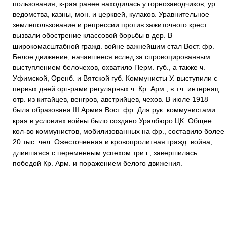
пользования, к-рая ранее находилась у горнозаводчиков, ур.
ведомства, казны, мон. и церквей, кулаков. Уравнительное
землепользование и репрессии против зажиточного крест.
вызвали обострение классовой борьбы в дер. В
широкомасштабной гражд. войне важнейшим стал Вост. фр.
Белое движение, начавшееся вслед за спровоцированным
выступлением белочехов, охватило Перм. губ., а также ч.
Уфимской, Оренб. и Вятской губ. Коммунисты У. выступили с
первых дней орг-рами регулярных ч. Кр. Арм., в т.ч. интернац.
отр. из китайцев, венгров, австрийцев, чехов. В июле 1918
была образована III Армия Вост. фр. Для рук. коммунистами
края в условиях войны было создано Уралбюро ЦК. Общее
кол-во коммунистов, мобилизованных на фр., составило более
20 тыс. чел. Ожесточенная и кровопролитная гражд. война,
длившаяся с переменным успехом три г., завершилась
победой Кр. Арм. и поражением белого движения.