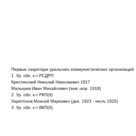
Первые секретари уральских коммунистических организаций
1. Ур. обл. к-т РСДРП
Крестинский Николай Николаевич 1917
Малышев Иван Михайлович (янв.-апр. 1918)
2. Ур. обл. к-т РКП(б)
Харитонов Моисей Маркович (дек. 1923 - июль 1925)
3. Ур. обл. к-т ВКП(б)