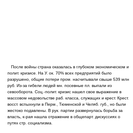
После войны страна оказалась в глубоком экономическом и
полит. кризисе. На У. ок. 70% всех предприятий было
разрушено, общие потери пром. насчитывали свыше 539 млн
руб. Из-за гибели людей мн. посевные пл. выпали из
севооборота. Соц.-полит. кризис нашел свое выражение в
массовом недовольстве раб. класса, служащих и крест. Крест.
восст. вспыхнули в Перм., Тюменской и Челяб. губ., но были
жестоко подавлены. В рук. партии развернулась борьба за
власть, к-рая нашла отражение в общепарт. дискуссиях о
путях стр. социализма.