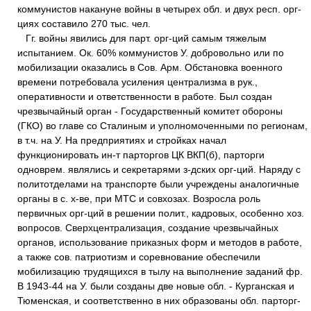
коммунистов накануне войны в четырех обл. и двух респ. орг-
циях составило 270 тыс. чел.
Гг. войны явились для парт. орг-ций самым тяжелым
испытанием. Ок. 60% коммунистов У. добровольно или по
мобилизации оказались в Сов. Арм. Обстановка военного
времени потребовала усиления централизма в рук.,
оперативности и ответственности в работе. Был создан
чрезвычайный орган - Государственный комитет обороны
(ГКО) во главе со Сталиным и уполномоченными по регионам,
в т.ч. на У. На предприятиях и стройках начал
функционировать ин-т парторгов ЦК ВКП(б), парторги
одноврем. являлись и секретарями з-дских орг-ций. Наряду с
политотделами на транспорте были учреждены аналогичные
органы в с. х-ве, при МТС и совхозах. Возросла роль
первичных орг-ций в решении полит., кадровых, особенно хоз.
вопросов. Сверхцентрализация, создание чрезвычайных
органов, использование приказных форм и методов в работе,
а также сов. патриотизм и соревнование обеспечили
мобилизацию трудящихся в тылу на выполнение заданий фр.
В 1943-44 на У. были созданы две новые обл. - Курганская и
Тюменская, и соответственно в них образованы обл. парторг-