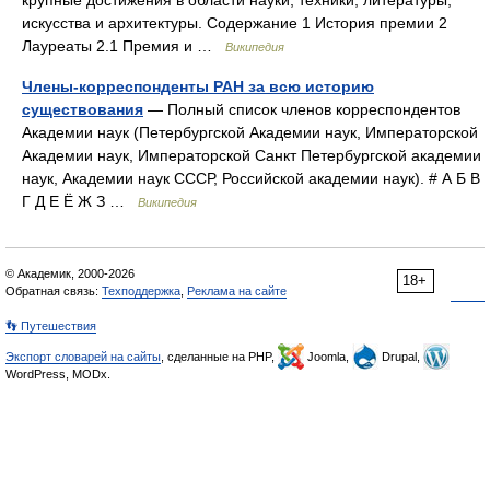
крупные достижения в области науки, техники, литературы,
искусства и архитектуры. Содержание 1 История премии 2
Лауреаты 2.1 Премия и …
Википедия
Члены-корреспонденты РАН за всю историю
существования
— Полный список членов корреспондентов
Академии наук (Петербургской Академии наук, Императорской
Академии наук, Императорской Санкт Петербургской академии
наук, Академии наук СССР, Российской академии наук). # А Б В
Г Д Е Ё Ж З …
Википедия
© Академик, 2000-2026
18+
Обратная связь:
Техподдержка
,
Реклама на сайте
👣 Путешествия
Экспорт словарей на сайты
, сделанные на PHP,
Joomla,
Drupal,
WordPress, MODx.