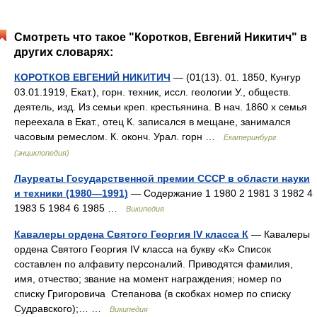
Смотреть что такое "Коротков, Евгений Никитич" в
других словарях:
КОРОТКОВ ЕВГЕНИЙ НИКИТИЧ
— (01(13). 01. 1850, Кунгур
03.01.1919, Екат.), горн. техник, иссл. геологии У., обществ.
деятель, изд. Из семьи креп. крестьянина. В нач. 1860 х семья
переехала в Екат., отец К. записался в мещане, занимался
часовым ремеслом. К. оконч. Урал. горн …
Екатеринбург
(энциклопедия)
Лауреаты Государственной премии СССР в области науки
и техники (1980—1991)
— Содержание 1 1980 2 1981 3 1982 4
1983 5 1984 6 1985 …
Википедия
Кавалеры ордена Святого Георгия IV класса К
— Кавалеры
ордена Святого Георгия IV класса на букву «К» Список
составлен по алфавиту персоналий. Приводятся фамилия,
имя, отчество; звание на момент награждения; номер по
списку Григоровича Степанова (в скобках номер по списку
Судравского);… …
Википедия