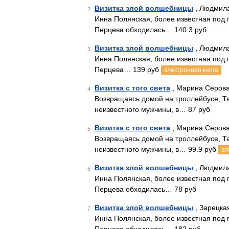
Визитка злой волшебницы
, Людмила
2
Инна Полянская, более известная под
Перцева обходилась… 140.3 руб
Визитка злой волшебницы
, Людмила
3
Инна Полянская, более известная под
Перцева… 139 руб
электронная книга
Визитка с того света
, Марина Серова
4
Возвращаясь домой на троллейбусе, Т
неизвестного мужчины, в… 87 руб
Визитка с того света
, Марина Серова
5
Возвращаясь домой на троллейбусе, Т
неизвестного мужчины, в… 99.9 руб
эл
Визитка злой волшебницы
, Людмила
6
Инна Полянская, более известная под
Перцева обходилась… 78 руб
Визитка злой волшебницы
, Зарецкая
7
Инна Полянская, более известная под