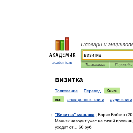
Словари и энциклоп
academic.ru
Толкования
Переводы
визитка
Толкование
Перевод
Книги
все
электронные книги
аудиокниги
"Визитка" маньяка
, Борис Бабкин (20
1
Маньяк наводит ужас на тихий провинци
уходит от… 60 руб