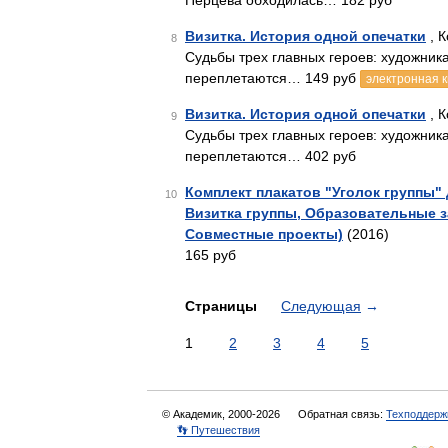
Перцева обходилась… 182 руб
Визитка. История одной опечатки
, К
8
Судьбы трех главных героев: художник
переплетаются… 149 руб
электронная к
Визитка. История одной опечатки
, К
9
Судьбы трех главных героев: художник
переплетаются… 402 руб
Комплект плакатов "Уголок группы" 
10
Визитка группы, Образовательные з
Совместные проекты)
(2016)
165 руб
Страницы
Следующая
→
1
2
3
4
5
© Академик, 2000-2026
Обратная связь:
Техподдерж
👣 Путешествия