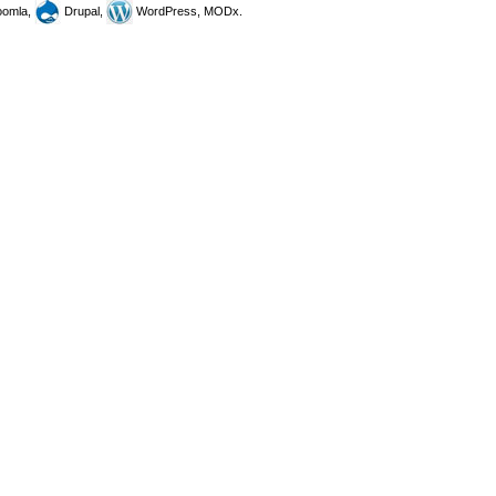
omla,
Drupal,
WordPress, MODx.