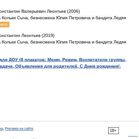
онстантин Валерьевич Леонтьев (2006)
а Кольки Сыча, бизнесмена Юлия Петровича и бандита Ледяя
нига
онстантин Леонтьев (2019)
а Кольки Сыча, бизнесмена Юлия Петровича и бандита Ледяя
для ДОУ (8 плакатов: Меню, Режим, Воспитатели группы,
адачи, Объявления для родителей, С Днем рождения!,
ка
,
Реклама на сайте
18+