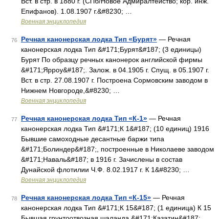
Вст. в стр. в 1880 г. (СПб/Новое Адмиралтейство; кор. инж.
Епифанов). 1.08.1907 г.&#8230; …
Военная энциклопедия
Речная канонерская лодка Тип «Бурят»
— Речная
76
канонерская лодка Тип &#171;Бурят&#187; (3 единицы)
Бурят По образцу речных канонерок английской фирмы
&#171;Ярроу&#187;. Залож. в 04.1905 г. Спущ. в 05.1907 г.
Вст. в стр. 27.08.1907 г. Построена Сормовским заводом в
Нижнем Новгороде,&#8230; …
Военная энциклопедия
Речная канонерская лодка Тип «К-1»
— Речная
77
канонерская лодка Тип &#171;К 1&#187; (10 единиц) 1916
Бывшие самоходные десантные баржи типа
&#171;Болиндер&#187;, построенные в Николаеве заводом
&#171;Наваль&#187; в 1916 г. Зачислены в состав
Дунайской флотилии Ч.Ф. 8.02.1917 г. К 1&#8230; …
Военная энциклопедия
Речная канонерская лодка Тип «К-15»
— Речная
78
канонерская лодка Тип &#171;К 15&#187; (1 единица) К 15
Бывшая грунтоотвозная шаланда &#171;Казатин&#187;.