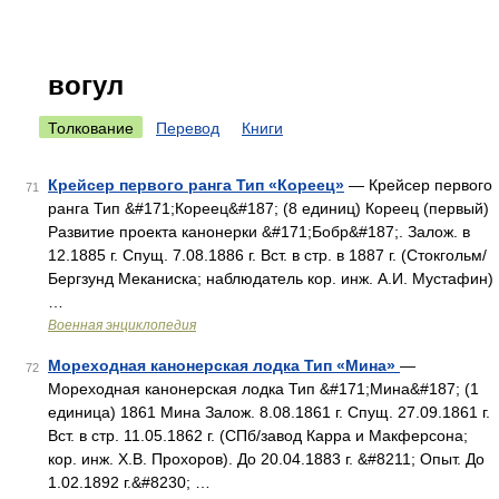
вогул
Толкование
Перевод
Книги
Крейсер первого ранга Тип «Кореец»
— Крейсер первого
71
ранга Тип &#171;Кореец&#187; (8 единиц) Кореец (первый)
Развитие проекта канонерки &#171;Бобр&#187;. Залож. в
12.1885 г. Спущ. 7.08.1886 г. Вст. в стр. в 1887 г. (Стокгольм/
Бергзунд Меканиска; наблюдатель кор. инж. А.И. Мустафин)
…
Военная энциклопедия
Мореходная канонерская лодка Тип «Мина»
—
72
Мореходная канонерская лодка Тип &#171;Мина&#187; (1
единица) 1861 Мина Залож. 8.08.1861 г. Спущ. 27.09.1861 г.
Вст. в стр. 11.05.1862 г. (СПб/завод Карра и Макферсона;
кор. инж. Х.В. Прохоров). До 20.04.1883 г. &#8211; Опыт. До
1.02.1892 г.&#8230; …