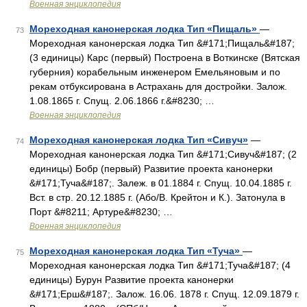
Военная энциклопедия
Мореходная канонерская лодка Тип «Пищаль»
—
73
Мореходная канонерская лодка Тип &#171;Пищаль&#187;
(3 единицы) Карс (первый) Построена в Воткинске (Вятская
губерния) корабельным инженером Емельяновым и по
рекам отбуксирована в Астрахань для достройки. Залож.
1.08.1865 г. Спущ. 2.06.1866 г.&#8230; …
Военная энциклопедия
Мореходная канонерская лодка Тип «Сивуч»
—
74
Мореходная канонерская лодка Тип &#171;Сивуч&#187; (2
единицы) Бобр (первый) Развитие проекта канонерки
&#171;Туча&#187;. Залеж. в 01.1884 г. Спущ. 10.04.1885 г.
Вст. в стр. 20.12.1885 г. (Або/В. Крейтон и К.). Затонула в
Порт &#8211; Артуре&#8230; …
Военная энциклопедия
Мореходная канонерская лодка Тип «Туча»
—
75
Мореходная канонерская лодка Тип &#171;Туча&#187; (4
единицы) Бурун Развитие проекта канонерки
&#171;Ерш&#187;. Залож. 16.06. 1878 г. Спущ. 12.09.1879 г.