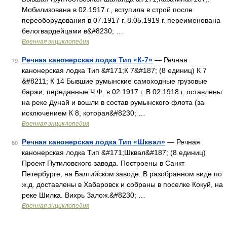
Мобилизована в 02.1917 г., вступила в строй после
переоборудования в 07.1917 г. 8.05.1919 г. переименована
белогвардейцами в&#8230; …
Военная энциклопедия
Речная канонерская лодка Тип «К-7»
— Речная
79
канонерская лодка Тип &#171;К 7&#187; (8 единиц) К 7
&#8211; К 14 Бывшие румынские самоходные грузовые
баржи, переданные Ч.Ф. в 02.1917 г. В 02.1918 г. оставлены
на реке Дунай и вошли в состав румынского флота (за
исключением К 8, которая&#8230; …
Военная энциклопедия
Речная канонерская лодка Тип «Шквал»
— Речная
80
канонерская лодка Тип &#171;Шквал&#187; (8 единиц)
Проект Путиловского завода. Построены в Санкт
Петербурге, на Балтийском заводе. В разобранном виде по
ж.д. доставлены в Хабаровск и собраны в поселке Кокуй, на
реке Шилка. Вихрь Залож.&#8230; …
Военная энциклопедия