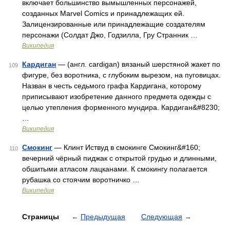
включает большинство вымышленных персонажей,
созданных Marvel Comics и принадлежащих ей.
Залицензированные или принадлежащие создателям
персонажи (Солдат Джо, Годзилла, Гру Странник …
Википедия
Кардиган
— (англ. cardigan) вязаный шерстяной жакет по
109
фигуре, без воротника, с глубоким вырезом, на пуговицах.
Назван в честь седьмого графа Кардигана, которому
приписывают изобретение данного предмета одежды с
целью утепления форменного мундира. Кардиган&#8230;
…
Википедия
Смокинг
— Клинт Иствуд в смокинге Смокинг&#160;
110
вечерний чёрный пиджак с открытой грудью и длинными,
обшитыми атласом лацканами. К смокингу полагается
рубашка со стоячим воротничко …
Википедия
Страницы
←
Предыдущая
Следующая
→