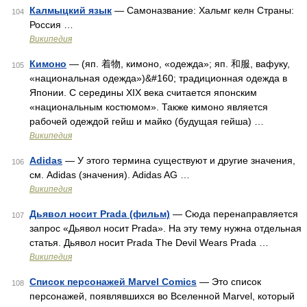
Калмыцкий язык
— Самоназвание: Хальмг келн Страны:
104
Россия …
Википедия
Кимоно
— (яп. 着物, кимоно, «одежда»; яп. 和服, вафуку,
105
«национальная одежда»)&#160; традиционная одежда в
Японии. С середины XIX века считается японским
«национальным костюмом». Также кимоно является
рабочей одеждой гейш и майко (будущая гейша) …
Википедия
Adidas
— У этого термина существуют и другие значения,
106
см. Adidas (значения). Adidas AG …
Википедия
Дьявол носит Prada (фильм)
— Сюда перенаправляется
107
запрос «Дьявол носит Prada». На эту тему нужна отдельная
статья. Дьявол носит Prada The Devil Wears Prada …
Википедия
Список персонажей Marvel Comics
— Это список
108
персонажей, появлявшихся во Вселенной Marvel, который