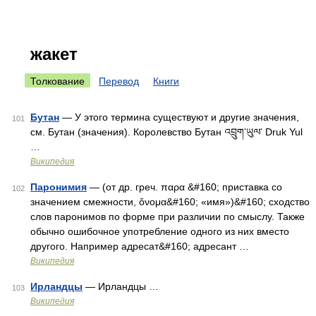
жакет
Толкование
Перевод
Книги
Бутан
— У этого термина существуют и другие значения,
101
см. Бутан (значения). Королевство Бутан འབྲུག་ཡུལ་ Druk Yul
…
Википедия
Паронимия
— (от др. греч. παρα &#160; приставка со
102
значением смежности, ὄνομα&#160; «имя»)&#160; сходство
слов паронимов по форме при различии по смыслу. Также
обычно ошибочное употребление одного из них вместо
другого. Например адресат&#160; адресант …
Википедия
Ирландцы
— Ирландцы …
103
Википедия