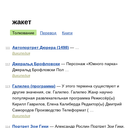
жакет
Толкование
Перевод
Книги
Автопортрет Дюрера (1498)
— …
111
Википедия
Джеральд Брофловски
— Персонаж «Южного парка»
112
Джеральд Брофловски Пол …
Википедия
Галилео (программа)
— У этого термина существуют и
113
другие значения, см. Галилео. Галилео Жанр научно
популярная развлекательная программа Режиссёр(ы)
Кирилл Гаврилов, Елена Калиберда Редактор(ы) Дмитрий
Самородов Производство Телеформат ( …
Википедия
Портрет Зои Гики
— Александр Рослин Портрет Зои Гики,
114