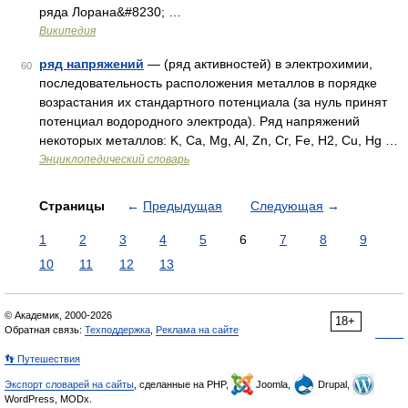
ряда Лорана&#8230; …
Википедия
ряд напряжений
— (ряд активностей) в электрохимии,
60
последовательность расположения металлов в порядке
возрастания их стандартного потенциала (за нуль принят
потенциал водородного электрода). Ряд напряжений
некоторых металлов: K, Ca, Mg, Al, Zn, Cr, Fe, H2, Cu, Hg …
Энциклопедический словарь
Страницы
←
Предыдущая
Следующая
→
1
2
3
4
5
6
7
8
9
10
11
12
13
© Академик, 2000-2026
18+
Обратная связь:
Техподдержка
,
Реклама на сайте
👣 Путешествия
Экспорт словарей на сайты
, сделанные на PHP,
Joomla,
Drupal,
WordPress, MODx.