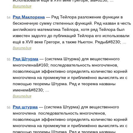
использовали ещё в XVII веке Грегори, а&#8230; …
Википедия
Ряд Маклорена
— Ряд Тейлора разложение функции в
54
бесконечную сумму степенных функций. Ряд назван в честь
английского математика Тейлора, хотя ряд Тейлора был
известен задолго до публикаций Тейлора его использовали
ещё в XVII веке Грегори, а также Ньютон. Ряды&#8230; …
Википедия
Ряд Штурма
— (система Штурма) для вещественного
55
многочлена&#160; последовательность многочленов,
позволяющая эффективно определять количество корней
многочлена на промежутке и приближённо вычислять их с
помощью теоремы Штурма. Ряд и теорема названы
именем&#8230; …
Википедия
Ряд штурма
— (система Штурма) для вещественного
56
многочлена последовательность многочленов,
позволяющая эффективно определять количество корней
многочлена на промежутке и приближённо вычислять их с
помощью теоремы Штурма. Ряд и теорема названы