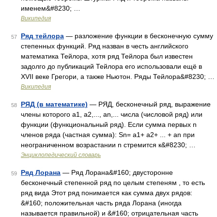
именем&#8230; …
Википедия
Ряд тейлора
— разложение функции в бесконечную сумму
57
степенных функций. Ряд назван в честь английского
математика Тейлора, хотя ряд Тейлора был известен
задолго до публикаций Тейлора его использовали ещё в
XVII веке Грегори, а также Ньютон. Ряды Тейлора&#8230; …
Википедия
РЯД (в математике)
— РЯД, бесконечный ряд, выражение
58
члены которого a1, a2,..., an,... числа (числовой ряд) или
функции (функциональный ряд). Если сумма первых n
членов ряда (частная сумма): Sn= a1+ a2+ ... + an при
неограниченном возрастании n стремится к&#8230; …
Энциклопедический словарь
Ряд Лорана
— Ряд Лорана&#160; двусторонне
59
бесконечный степенной ряд по целым степеням , то есть
ряд вида Этот ряд понимается как сумма двух рядов:
&#160; положительная часть ряда Лорана (иногда
называется правильной) и &#160; отрицательная часть