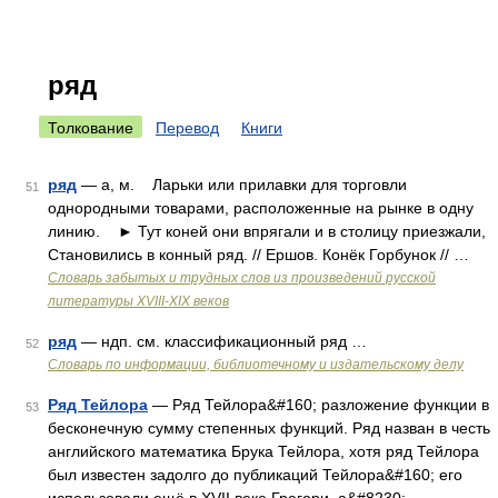
ряд
Толкование
Перевод
Книги
ряд
— а, м. Ларьки или прилавки для торговли
51
однородными товарами, расположенные на рынке в одну
линию. ► Тут коней они впрягали и в столицу приезжали,
Становились в конный ряд. // Ершов. Конёк Горбунок // …
Словарь забытых и трудных слов из произведений русской
литературы ХVIII-ХIХ веков
ряд
— ндп. см. классификационный ряд …
52
Словарь по информации, библиотечному и издательскому делу
Ряд Тейлора
— Ряд Тейлора&#160; разложение функции в
53
бесконечную сумму степенных функций. Ряд назван в честь
английского математика Брука Тейлора, хотя ряд Тейлора
был известен задолго до публикаций Тейлора&#160; его