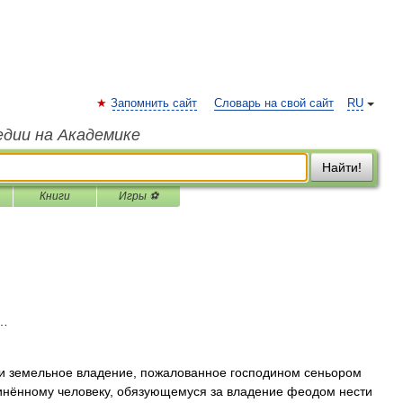
Запомнить сайт
Словарь на свой сайт
RU
едии на Академике
Найти!
Книги
Игры ⚽
 …
 земельное владение, пожалованное господином сеньором
чинённому человеку, обязующемуся за владение феодом нести