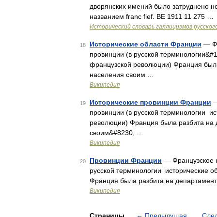
дворянских имений было затруднено не
названием franc fief. ВЕ 1911 11 275 …
Исторический словарь галлицизмов русског
Исторические области Франции
— Фр
18
провинции (в русской терминологии&#16
французской революции) Франция была
населения своим …
Википедия
Исторические провинции Франции
—
19
провинции (в русской терминологии ис
революции) Франция была разбита на 
своим&#8230; …
Википедия
Провинции Франции
— Французское к
20
русской терминологии исторические об
Франция была разбита на департамент
Википедия
Страницы
←
Предыдущая
Сле