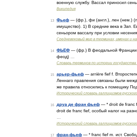
военную службу. Вассал приносил сен
Википедия
Фьеф
— (фр.), фи (англ.), лен (нем.) (
13
имущество). 1) В средние века в Зап.
сеньором вассалу при условии несени
Средневековый мир в терминах, именах и н
ФЬЕФ
— (фр.) В феодальной Франции з
14
феод) …
Словарь терминов по истории государства 
арьер-фьеф
— arrière fief f. Второс
15
Леннаго правления связаны были межд
же правила относились к помещику Подл
Исторический словарь галлицизмов русског
друа де фран фьеф
— * droit de fran
16
droit de franc fief, особый налог на 
…
Исторический словарь галлицизмов русског
фран-фьеф
— * franc fief m. ист. Св
17