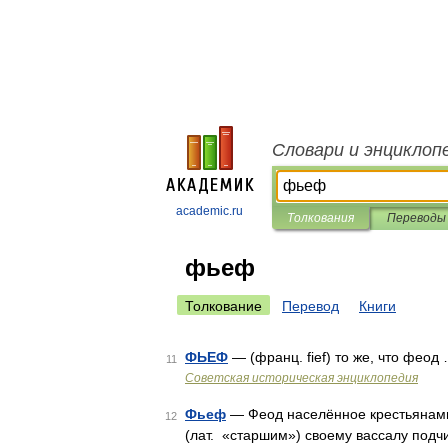
Словари и энциклоп
academic.ru
Толкования
Переводы
фьеф
Толкование
Перевод
Книги
ФЬЕФ
— (франц. fief) то же, что феод
11
Советская историческая энциклопедия
Фьеф
— Феод населённое крестьянами
12
(лат. «старшим») своему вассалу под