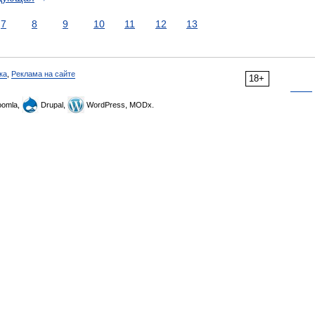
7
8
9
10
11
12
13
ка
,
Реклама на сайте
18+
omla,
Drupal,
WordPress, MODx.