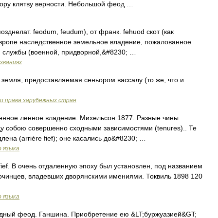
ьору клятву верности. Небольшой феод …
позднелат. feodum, feudum), от франк. fehuod скот (как
 Европе наследственное земельное владение, пожалованное
я службы (военной, придворной,&#8230; …
азваниях
емля, предоставляемая сеньором вассалу (то же, что и
и права зарубежных стран
тепенное ленное владение. Михельсон 1877. Разные чины
у собою совершенно сходными зависимостями (tenures).. Те
ена (arrière fief); оне касались до&#8230; …
о языка
c fief. В очень отдаленную эпоху был установлен, под названием
разночинцев, владевших дворянскими имениями. Токвиль 1898 120
о языка
ободный феод. Ганшина. Приобретение ею &LT;буржуазией&GT;