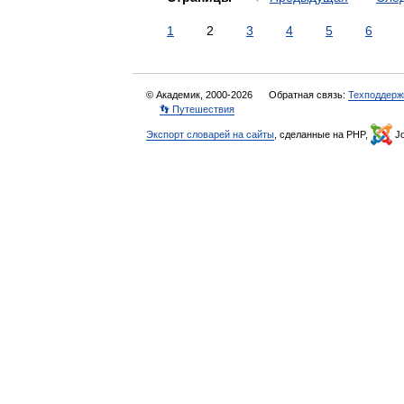
1
2
3
4
5
6
© Академик, 2000-2026
Обратная связь:
Техподдерж
👣 Путешествия
Экспорт словарей на сайты
, сделанные на PHP,
Jo