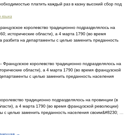
обходимостью платить каждый раз в казну высокий сбор под
о языка
анцузское королевство традиционно подразделялось на
0; исторические области), а 4 марта 1790 (во время
 разбита на департаменты с целью заменить преданность
 Французское королевство традиционно подразделялось на
торические области), а 4 марта 1790 (во время французской
департаменты с целью заменить преданность населения
оролевство традиционно подразделялось на провинции (в
ласти), а 4 марта 1790 (во время французской революции)
ы с целью заменить преданность населения своим&#8230; …
дующая
→