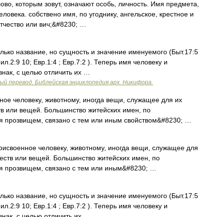
ово, которым зовут, означают особь, личность. Имя предмета,
еловека. собствено имя, по угоднику, ангельское, крестное и
отчество или вич;&#8230; …
лько название, но сущность и значение именуемого (Быт.17:5
Фил.2:9 10; Евр.1:4 ; Евр.7:2 ). Теперь имя человеку и
знак, с целью отличить их …
ый перевод. Библейская энциклопедия арх. Никифора.
ое человеку, животному, иногда вещи, служащее для их
тв или вещей. Большинство житейских имен, по
я прозвищем, связано с тем или иным свойством&#8230; …
военное человеку, животному, иногда вещи, служащее для
ществ или вещей. Большинство житейских имен, по
я прозвищем, связано с тем или иным&#8230; …
лько название, но сущность и значение именуемого (Быт.17:5
Фил.2:9 10; Евр.1:4 ; Евр.7:2 ). Теперь имя человеку и
знак, с целью отличить их …