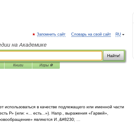
Запомнить сайт
Словарь на свой сайт
RU
едии на Академике
Найти!
Книги
Игры ⚽
т использоваться в качестве подлежащего или именной части
ть Р» (или: «... есть...»). Напр., выражения «Гарвей»,
ровообращение» являются И.,&#8230; …