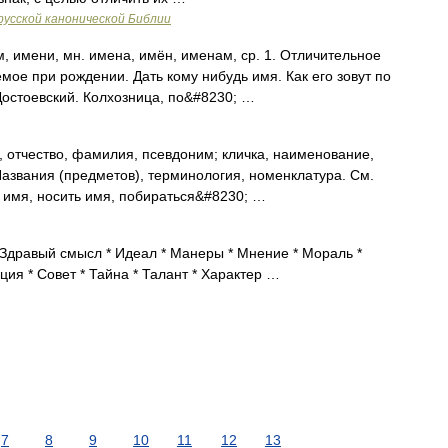
русской канонической Библии
, имени, мн. имена, имён, именам, ср. 1. Отличительное
мое при рождении. Дать кому нибудь имя. Как его зовут по
Достоевский. Колхозница, по&#8230; …
 отчество, фамилия, псевдоним; кличка, наименование,
 Названия (предметов), терминология, номенклатура. См.
ь имя, носить имя, побираться&#8230; …
 Здравый смысл * Идеал * Манеры * Мнение * Мораль *
ция * Совет * Тайна * Талант * Характер …
7
8
9
10
11
12
13