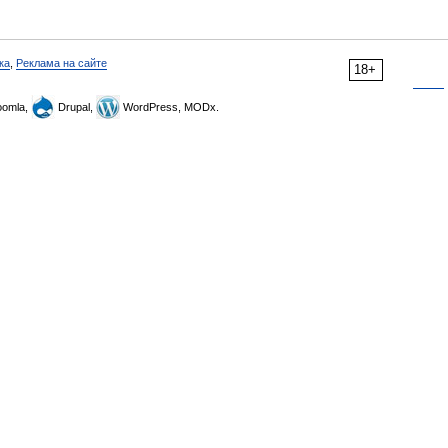
ка
,
Реклама на сайте
18+
omla,
Drupal,
WordPress, MODx.