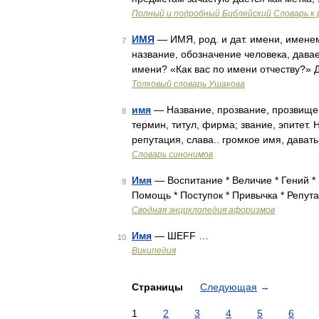
Полный и подробный Библейский Словарь к 
ИМЯ
— ИМЯ, род. и дат. имени, именем
7
название, обозначение человека, давае
имени? «Как вас по имени отчеству?» 
Толковый словарь Ушакова
имя
— Название, прозвание, прозвище,
8
термин, титул, фирма; звание, эпитет.
репутация, слава.. громкое имя, дават
Словарь синонимов
Имя
— Воспитание * Величие * Гений *
9
Помощь * Поступок * Привычка * Репута
Сводная энциклопедия афоризмов
Имя
— ШEFF …
10
Википедия
Страницы
Следующая
→
1
2
3
4
5
6