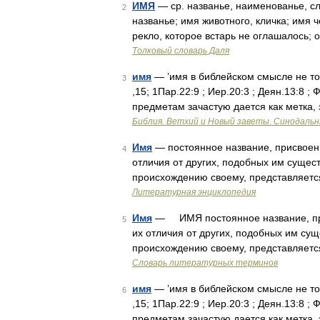
ИМЯ
— ср. названье, наименованье, сл
2
названье; имя животного, кличка; имя ч
рекло, которое встарь не оглашалось; 
Толковый словарь Даля
имя
— ’имя в библейском смысле не то
3
,15; 1Пар.22:9 ; Иер.20:3 ; Деян.13:8 ; 
предметам зачастую дается как метка, 
Библия. Ветхий и Новый заветы. Синодальн
Имя
— постоянное название, присвоенн
4
отличия от других, подобных им сущес
происхождению своему, представляетс
Литературная энциклопедия
Имя
— ИМЯ постоянное название, прис
5
их отличия от других, подобных им су
происхождению своему, представляетс
Словарь литературных терминов
имя
— ’имя в библейском смысле не то
6
,15; 1Пар.22:9 ; Иер.20:3 ; Деян.13:8 ; 
предметам зачастую дается как метка, 