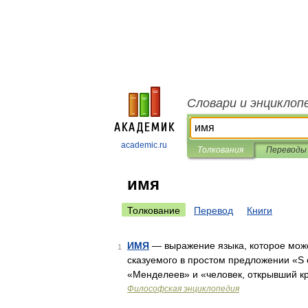
Словари и энциклоп
academic.ru
Толкования
Переводы
имя
Толкование
Перевод
Книги
ИМЯ
— выражение языка, которое може
1
сказуемого в простом предложении «S ес
«Менделеев» и «человек, открывший к
Философская энциклопедия