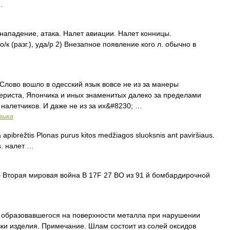
…
нападение, атака. Налет авиации. Налет конницы.
к (разг.), уда/р 2) Внезапное появление кого л. обычно в
Слово вошло в одесский язык вовсе не из за манеры
ериста, Япончика и иных знаменитых далеко за пределами
налетчиков. И даже не из за их&#8230; …
зыка
 apibrėžtis Plonas purus kitos medžiagos sluoksnis ant paviršiaus.
us. налет …
Вторая мировая война B 17F 27 BO из 91 й бомбардирочной
 образовавшегося на поверхности металла при нарушении
вки изделия. Примечание. Шлам состоит из солей оксидов