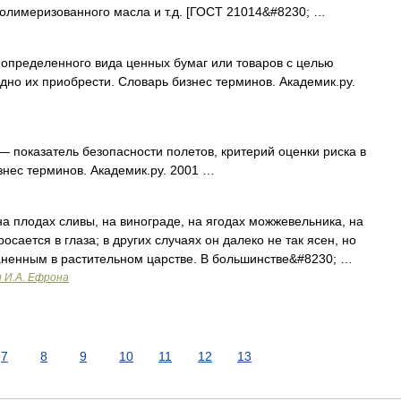
 полимеризованного масла и т.д. [ГОСТ 21014&#8230; …
определенного вида ценных бумаг или товаров с целью
дно их приобрести. Словарь бизнес терминов. Академик.ру.
— показатель безопасности полетов, критерий оценки риска в
нес терминов. Академик.ру. 2001 …
а плодах сливы, на винограде, на ягодах можжевельника, на
осается в глаза; в других случаях он далеко не так ясен, но
аненным в растительном царстве. В большинстве&#8230; …
и И.А. Ефрона
7
8
9
10
11
12
13