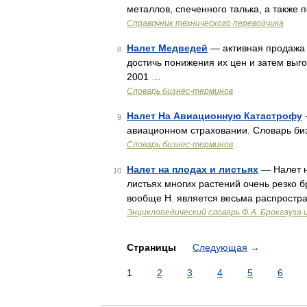
металлов, спеченного талька, а также
Справочник технического переводчика
Налет Медведей
— активная продажа 
8
достичь понижения их цен и затем выго
2001 …
Словарь бизнес-терминов
Налет На Авиационную Катастрофу
9
авиационном страховании. Словарь биз
Словарь бизнес-терминов
Налет на плодах и листьях
— Налет н
10
листьях многих растений очень резко бр
вообще Н. является весьма распростр
Энциклопедический словарь Ф.А. Брокгауза 
Страницы
Следующая
→
1
2
3
4
5
6