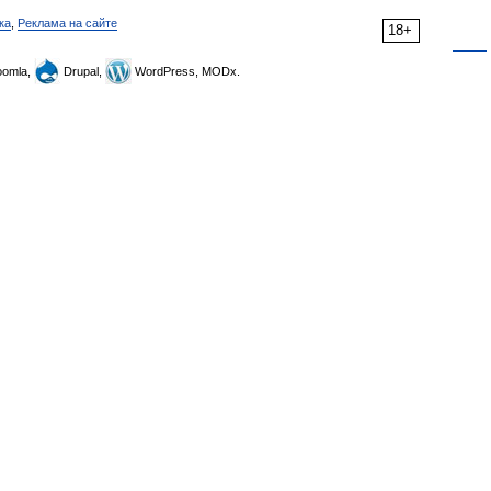
ка
,
Реклама на сайте
18+
omla,
Drupal,
WordPress, MODx.