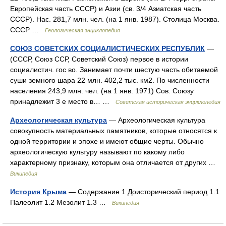
Eвропейская часть CCCP) и Aзии (св. 3/4 Aзиатская часть
CCCP). Hac. 281,7 млн. чел. (на 1 янв. 1987). Cтолица Mосква.
CCCP …
Геологическая энциклопедия
СОЮЗ СОВЕТСКИХ СОЦИАЛИСТИЧЕСКИХ РЕСПУБЛИК
—
(СССР, Союз ССР, Советский Союз) первое в истории
социалистич. гос во. Занимает почти шестую часть обитаемой
суши земного шара 22 млн. 402,2 тыс. км2. По численности
населения 243,9 млн. чел. (на 1 янв. 1971) Сов. Союзу
принадлежит 3 е место в… …
Советская историческая энциклопедия
Археологическая культура
— Археологическая культура
совокупность материальных памятников, которые относятся к
одной территории и эпохе и имеют общие черты. Обычно
археологическую культуру называют по какому либо
характерному признаку, которым она отличается от других …
Википедия
История Крыма
— Содержание 1 Доисторический период 1.1
Палеолит 1.2 Мезолит 1.3 …
Википедия