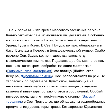
На У. эпоха М. - это время массового заселения региона.
Кол-во открытых пам. исчисляется мн. десятками. Особенно
мн. их в в басс. Камы и Вятки, Уфы и Белой, в верховьях р.
Урала, Туры и Исети. В Сев. Приуралье пам. обнаружены в
басс. Вычегды и Печоры, в Большеземельской тундре. Слабо
изучено Сев. Зауралье, но и здесь выявлены отд.
мезолитические комплексы. Подавляющее большинство пам. -
пос.; изв. также кремнеобрабатывающие мастерские
(
Голокаменская мастерская
), святилища (Шайтанская
пещера,
Дыроватый Камень
). Пос. располагаются на речных
террасах и по берегам оз. Культ. слои, залегающие на
незначительной глубине, обычно маломощны, содержат
каменный инвентарь, остатки очагов и сооружений. Особый
интерес представляют торфяниковые стоянки (
Висский I
торфяник
) в Сев. Приуралье, где обнаружены разнообразные
предметы из дерева, коры, травы, Кокшаровско-Юрьинская