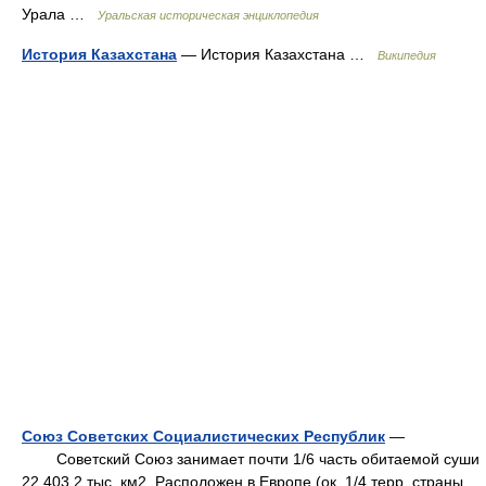
Урала …
Уральская историческая энциклопедия
История Казахстана
— История Казахстана …
Википедия
Союз Советских Социалистических Республик
—
Cоветский Cоюз занимает почти 1/6 часть обитаемой суши
22 403,2 тыс. км2. Pасположен в Eвропе (ок. 1/4 терр. страны