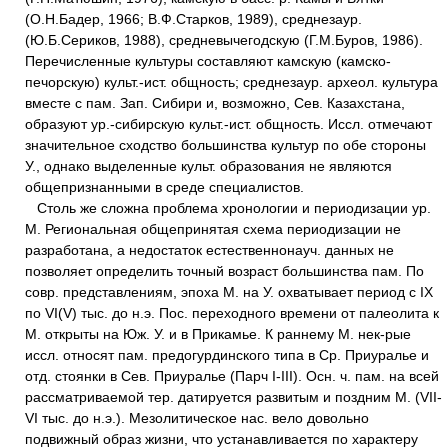
(О.Н.Бадер, 1966; В.Ф.Старков, 1989), среднезаур.
(Ю.Б.Сериков, 1988), средневычегодскую (Г.М.Буров, 1986).
Перечисленные культуры составляют камскую (камско-
печорскую) культ.-ист. общность; среднезаур. археол. культура
вместе с пам. Зап. Сибири и, возможно, Сев. Казахстана,
образуют ур.-сибирскую культ.-ист. общность. Иссл. отмечают
значительное сходство большинства культур по обе стороны
У., однако выделенные культ. образования не являются
общепризнанными в среде специалистов.
Столь же сложна проблема хронологии и периодизации ур.
М. Региональная общепринятая схема периодизации не
разработана, а недостаток естественнонауч. данных не
позволяет определить точный возраст большинства пам. По
совр. представлениям, эпоха М. на У. охватывает период с IX
по VI(V) тыс. до н.э. Пос. переходного времени от палеолита к
М. открыты на Юж. У. и в Прикамье. К раннему М. нек-рые
иссл. относят пам. предогурдинского типа в Ср. Приуралье и
отд. стоянки в Сев. Приуралье (Парч I-III). Осн. ч. пам. на всей
рассматриваемой тер. датируется развитым и поздним М. (VII-
VI тыс. до н.э.). Мезолитическое нас. вело довольно
подвижный образ жизни, что устанавливается по характеру