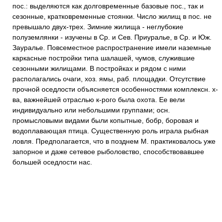
пос.: выделяются как долговременные базовые пос., так и
сезонные, кратковременные стоянки. Число жилищ в пос. не
превышало двух-трех. Зимние жилища - неглубокие
полуземлянки - изучены в Ср. и Сев. Приуралье, в Ср. и Юж.
Зауралье. Повсеместное распространение имели наземные
каркасные постройки типа шалашей, чумов, служившие
сезонными жилищами. В постройках и рядом с ними
располагались очаги, хоз. ямы, раб. площадки. Отсутствие
прочной оседлости объясняется особенностями комплексн. х-
ва, важнейшей отраслью к-рого была охота. Ее вели
индивидуально или небольшими группами; осн.
промысловыми видами были копытные, бобр, боровая и
водоплавающая птица. Существенную роль играла рыбная
ловля. Предполагается, что в позднем М. практиковалось уже
запорное и даже сетевое рыболовство, способствовавшее
большей оседлости нас.