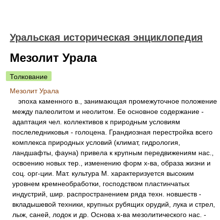
Уральская историческая энциклопедия
Мезолит Урала
Толкование
Мезолит Урала
эпоха каменного в., занимающая промежуточное положение
между палеолитом и неолитом. Ее основное содержание -
адаптация чел. коллективов к природным условиям
послеледниковья - голоцена. Грандиозная перестройка всего
комплекса природных условий (климат, гидрология,
ландшафты, фауна) привела к крупным передвижениям нас.,
освоению новых тер., изменению форм х-ва, образа жизни и
соц. орг-ции. Мат. культура М. характеризуется высоким
уровнем кремнеобработки, господством пластинчатых
индустрий, шир. распространением ряда техн. новшеств -
вкладышевой техники, крупных рубящих орудий, лука и стрел,
лыж, саней, лодок и др. Основа х-ва мезолитического нас. -