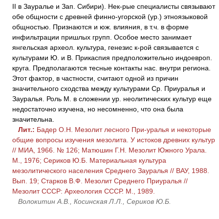
II в Зауралье и Зап. Сибири). Нек-рые специалисты связывают
обе общности с древней финно-угорской (ур.) этноязыковой
общностью. Признаются и юж. влияния, в т.ч. в форме
инфильтрации пришлых групп. Особое место занимает
янгельская археол. культура, генезис к-рой связывается с
культурами Ю. и В. Прикаспия предположительно индоевроп.
круга. Предполагаются тесные контакты нас. внутри региона.
Этот фактор, в частности, считают одной из причин
значительного сходства между культурами Ср. Приуралья и
Зауралья. Роль М. в сложении ур. неолитических культур еще
недостаточно изучена, но несомненно, что она была
значительна.
Лит.:
Бадер О.Н. Мезолит лесного При-уралья и некоторые
общие вопросы изучения мезолита. У истоков древних культур
// МИА, 1966. № 126; Матюшин Г.Н. Мезолит Южного Урала.
М., 1976; Сериков Ю.Б. Материальная культура
мезолитического населения Среднего Зауралья // ВАУ, 1988.
Вып. 19; Старков В.Ф. Мезолит Среднего Приуралья //
Мезолит СССР: Археология СССР. М., 1989.
Волокитин А.В., Косинская Л.Л., Сериков Ю.Б.