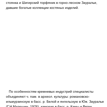
стоянка и Шигирский торфяник в горно-лесном Зауралье,
давшие богатые коллекции костяных изделий.
По особенностям кремневых индустрий специалисты
объединяют ч. пам. в археол. культуры: романовско-
ильмурзинскую в басс. р. Белой и янгельскую в Юж. Зауралье
(Г.Н.Матюшин, 1976), камскую в басс. р. Камы и Вятки