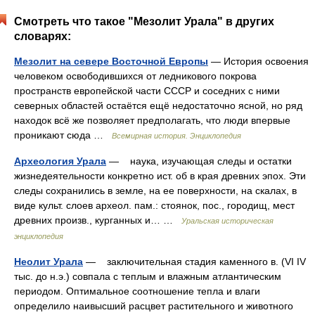
Смотреть что такое "Мезолит Урала" в других
словарях:
Мезолит на севере Восточной Европы
— История освоения
человеком освободившихся от ледникового покрова
пространств европейской части СССР и соседних с ними
северных областей остаётся ещё недостаточно ясной, но ряд
находок всё же позволяет предполагать, что люди впервые
проникают сюда …
Всемирная история. Энциклопедия
Археология Урала
— наука, изучающая следы и остатки
жизнедеятельности конкретно ист. об в края древних эпох. Эти
следы сохранились в земле, на ее поверхности, на скалах, в
виде культ. слоев археол. пам.: стоянок, пос., городищ, мест
древних произв., курганных и… …
Уральская историческая
энциклопедия
Неолит Урала
— заключительная стадия каменного в. (VI IV
тыс. до н.э.) совпала с теплым и влажным атлантическим
периодом. Оптимальное соотношение тепла и влаги
определило наивысший расцвет растительного и животного