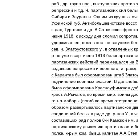
раб
.,
др
.
групп
нас
.,
выступавших
против
репрессий
и
т
.
д
.
Ч
.
партизанских
сил
белы
Сибири
и
Зауралья
.
Одним
из
крупных
оч
Уфимской
губ
.
Антибольшевистские
восст
з
-
дах
,
Тургояке
и
др
.
В
Сатке
союз
фронто
июня
1918
,
к
исходу
дня
сломил
сопротив
удерживал
ее
,
пока
в
пос
.
не
вступили
бе
сев
.
ч
.
Златоустовского
у
.,
в
отдаленных
к
р
-
не
уже
в
сер
.
июня
1918
белопартизанс
партизанских
действий
перемещался
на
ведавшие
вопросами
и
военного
,
и
гражд
с
.
Карантав
был
сформирован
штаб
Злато
подчинение
военных
властей
.
В
дальней
была
сформирована
Красноуфимскоя
до
крест
.
А
.
Рычагов
,
во
время
мир
.
войны
до
ген
-
л
-
майоры
(
погиб
во
время
отступлени
образом
развертывалось
партизанское
дв
соединений
белых
в
ряде
др
.
р
-
нов
У
.,
в
ч
составивших
ряд
полков
8
-
й
Камской
им
.
партизанскому
движению
против
власти
б
полка
,
к
-
рым
ком
.
бывш
.
капитан
А
.
А
.
Степ