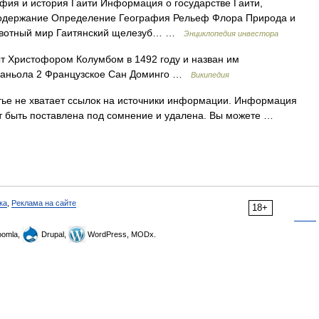
афия и история Гаити Информация о государстве Гаити,
Содержание Определение География Рельеф Флора Природа и
Животный мир Гаитянский щелезуб… …
Энциклопедия инвестора
т Христофором Колумбом в 1492 году и назван им
паньола 2 Французское Сан Доминго …
Википедия
тье не хватает ссылок на источники информации. Информация
т быть поставлена под сомнение и удалена. Вы можете …
ка
,
Реклама на сайте
18+
omla,
Drupal,
WordPress, MODx.