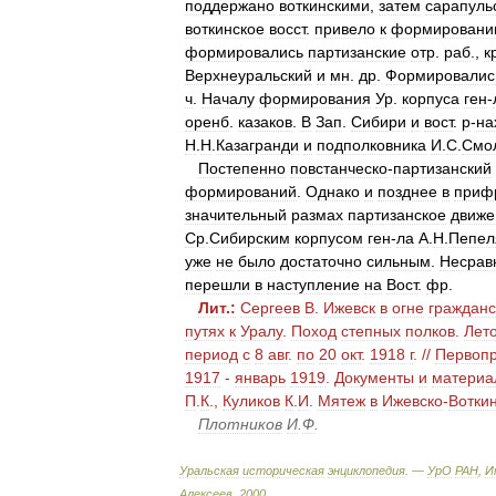
поддержано
воткинскими
,
затем
сарапуль
воткинское
восст
.
привело
к
формирован
формировались
партизанские
отр
.
раб
.,
к
Верхнеуральский
и
мн
.
др
.
Формировалис
ч
.
Началу
формирования
Ур
.
корпуса
ген
-
оренб
.
казаков
.
В
Зап
.
Сибири
и
вост
.
р
-
на
Н
.
Н
.
Казагранди
и
подполковника
И
.
С
.
Смо
Постепенно
повстанческо
-
партизанский
формирований
.
Однако
и
позднее
в
приф
значительный
размах
партизанское
движе
Ср
.
Сибирским
корпусом
ген
-
ла
А
.
Н
.
Пепел
уже
не
было
достаточно
сильным
.
Несрав
перешли
в
наступление
на
Вост
.
фр
.
Лит
.
:
Сергеев
В
.
Ижевск
в
огне
гражданс
путях
к
Уралу
.
Поход
степных
полков
.
Лет
период
с
8
авг
.
по
20
окт
.
1918
г
. //
Первопр
1917
-
январь
1919
.
Документы
и
материа
П
.
К
.,
Куликов
К
.
И
.
Мятеж
в
Ижевско
-
Вотки
Плотников
И
.
Ф
.
Уральская
историческая
энциклопедия
. —
УрО
РАН
,
И
Алексеев
.
2000
.