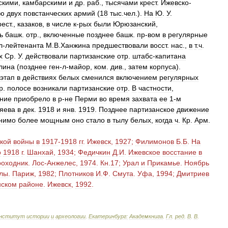
скими
,
камбарскими
и
др
.
раб
.,
тысячами
крест
.
Ижевско
-
ию
двух
повстанческих
армий
(
18
тыс
.
чел
.).
На
Ю
.
У
.
рест
.,
казаков
,
в
числе
к
-
рых
были
Юрюзанский
,
ь
башк
.
отр
.,
включенные
позднее
башк
.
пр
-
вом
в
регулярные
л
-
лейтенанта
М
.
В
.
Ханжина
предшествовали
восст
.
нас
.,
в
т
.
ч
.
х
Ср
.
У
.
действовали
партизанские
отр
.
штабс
-
капитана
лина
(
позднее
ген
-
л
-
майор
,
ком
.
див
.,
затем
корпуса
).
этап
в
действиях
белых
сменился
включением
регулярных
р
.
полосе
возникали
партизанские
отр
.
В
частности
,
ние
приобрело
в
р
-
не
Перми
во
время
захвата
ее
1
-
м
яева
в
дек
.
1918
и
янв
.
1919
.
Позднее
партизанское
движение
нимо
более
мощным
оно
стало
в
тылу
белых
,
когда
ч
.
Кр
.
Арм
.
кой
войны
в
1917
-
1918
гг
.
Ижевск
,
1927
;
Филимонов
Б
.
Б
.
На
о
1918
г
.
Шанхай
,
1934
;
Федичкин
Д
.
И
.
Ижевское
восстание
в
оходник
.
Лос
-
Анжелес
,
1974
.
Кн
.
17
;
Урал
и
Прикамье
.
Ноябрь
лы
.
Париж
,
1982
;
Плотников
И
.
Ф
.
Смута
.
Уфа
,
1994
;
Дмитриев
нском
районе
.
Ижевск
,
1992
.
нститут
истории
и
археологии
.
Екатеринбург:
Академкнига
.
Гл
.
ред
.
В
.
В
.