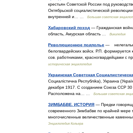
крестьян Советской России под руководст
Октябрьской социалистической революции,
внутренней и… …
Большая советская энцикло
Хабаровский поход
— Гражданская война
область, Амурская область …
Википедия
Революционное подполье
— нелегальна
белогвардейских войск. Р.П. формируетс
сов. работниками, красногвардейцами с пр
историческая энциклопедия
Украинская Советская Социалистическ
Социалicтична Республika), Украина (
декабря 1917. С созданием Союза ССР 30 
Расположена на… …
Большая советская энци
ЗИМБАБВЕ. ИСТОРИЯ
— Предки говоряще
современного Зимбабве по крайней мере т
многочисленные величественные каменны
Энциклопедия Кольера