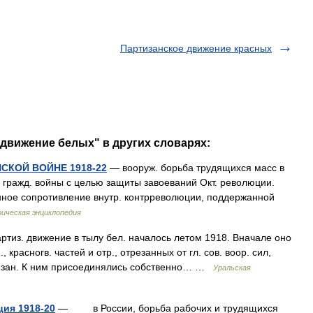
Партизанское движение красных
 движение белых" в других словарях:
СКОЙ ВОЙНЕ 1918-22
— вооруж. борьба трудящихся масс в
 гражд. войны с целью защиты завоеваний Окт. революции.
нное сопротивление внутр. контрреволюции, поддержанной
ическая энциклопедия
из. движение в тылу бел. началось летом 1918. Вначале оно
 красногв. частей и отр., отрезанных от гл. сов. воор. сил,
изан. К ним присоединялись собственно… …
Уральская
ция 1918-20
— в России, борьба рабочих и трудящихся