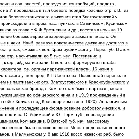
засилья
сов
.
властей
,
проведения
контрибуций
,
продотр
.,
х
на
У
.
прорвалась
в
тыл
боевого
порядка
красных
отр
.
с
В
.,
из
агов
белоповстанческого
движения
стал
Златоустовский
у
.
.
происходили
и
в
пром
.
нас
.
пунктах:
в
Саткинском
,
Кусинском
виков
во
главе
с
Ф
.
Ф
.
Еретневым
и
др
.,
восстав
в
ночь
на
19
ление
боевиков
-
красногвардейцев
и
захватил
власть
.
Он
лые
и
чехи
.
Наиб
.
размаха
повстанческое
движение
достигло
в
рест
.
р
-
нах
,
смежных
вол
.
Красноуфимского
у
.
Перм
.
губ
.
В
этом
кие
отр
.
насчитывали
до
5
тыс
.
чел
.
Постепенно
ц
.
В
.,
к
фр
.,
ж
/
д
магистрали
.
В
вол
.
и
с
.
формируются
штабы
,
.
характера
,
т
.
е
.
органы
партизанской
власти
.
16
июня
в
устовского
у
.
под
пред
.
К
.
П
.
Леонтьева
.
Позже
штаб
перешел
в
шем
из
партизанских
отр
.
Златоустовского
и
Красноуфимского
у
.
бровольческая
бригада
.
Ком
.
ее
стал
бывш
.
партизан
,
местн
.
служившийся
до
офицерского
чина
и
в
1919
произведенный
в
я
войск
Колчака
под
Красноярском
в
янв
.
1920
).
Аналогичным
ижение
и
последующее
формирование
добровольческих
ч
.
и
астности
на
С
.
Уфимской
и
Ю
.
Перм
.
губ
.,
впоследствии
адмирала
Колчака
див
.
В
Вятской
губ
.
нач
.
массовому
ольшевиков
было
положено
восст
.
Моск
.
продовольственного
анов
,
в
Малмыжском
у
.
8
авг
.
1918
восст
.
ижевских
раб
.
было