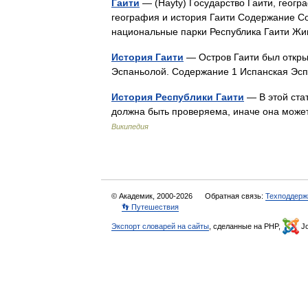
Гаити
— (Hayty) Государство Гаити, геогр
география и история Гаити Содержание 
национальные парки Республика Гаити 
История Гаити
— Остров Гаити был откры
Эспаньолой. Содержание 1 Испанская Эс
История Республики Гаити
— В этой ста
должна быть проверяема, иначе она може
Википедия
© Академик, 2000-2026
Обратная связь:
Техподдерж
👣 Путешествия
Экспорт словарей на сайты
, сделанные на PHP,
Jo