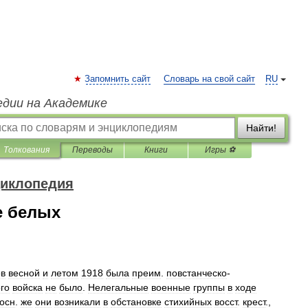
Запомнить сайт
Словарь на свой сайт
RU
едии на Академике
Найти!
Толкования
Переводы
Книги
Игры ⚽
циклопедия
е белых
ов
весной
и
летом
1918
была
преим
.
повстанческо
-
го
войска
не
было
.
Нелегальные
военные
группы
в
ходе
осн
.
же
они
возникали
в
обстановке
стихийных
восст
.
крест
.,