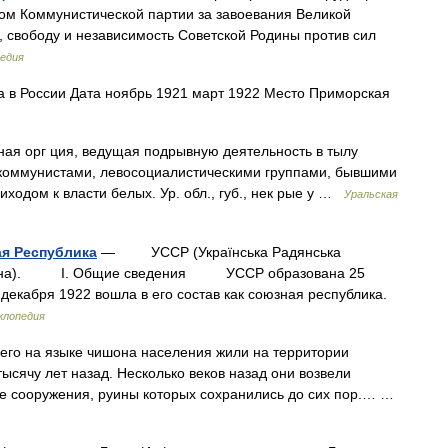
вом Коммунистической партии за завоевания Великой
 свободу и независимость Советской Родины против сил
педия
 в России Дата ноябрь 1921 март 1922 Место Приморская
я орг ция, ведущая подрывную деятельность в тылу
я коммунистами, левосоциалистическими группами, бывшими
иходом к власти белых. Ур. обл., губ., нек рые у …
Уральская
ая Республика
— УССР (Украïнська Радянська
Украïна). I. Общие сведения УССР образована 25
декабря 1922 вошла в его состав как союзная республика.
клопедия
го на языке чишона населения жили на территории
ысячу лет назад. Несколько веков назад они возвели
е сооружения, руины которых сохранились до сих пор.… …