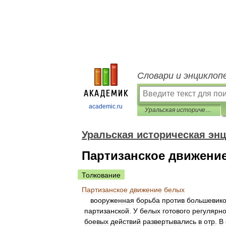
Словари и энциклоп
academic.ru
Уральская историческая энциклопедия
Уральская историческая эн
Партизанское движени
Толкование
Партизанское
движение
белых
вооруженная
борьба
против
большевик
партизанской
.
У
белых
готового
регулярно
боевых
действий
развертывались
в
отр
.
В