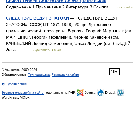
Список Героев Советского Союза (Пантелькин
—
Содержание 1 Примечания 2 Литература 3 Ссылки …
Википедия
СЛЕДСТВИЕ ВЕДУТ ЗНАТОКИ
— «СЛЕДСТВИЕ ВЕДУТ
ЗНАТОКИ», СССР, ЦТ, 1971 1989, ч/б, цв. Детективно
приключенческий телесериал. В ролях: Георгий Мартынюк (см.
МАРТЫНЮК Георгий Яковлевич), Леонид Каневский (см.
КАНЕВСКИЙ Леонид Семенович), Эльза Леждей (см. ЛЕЖДЕЙ
Эльза… …
Энциклопедия кино
© Академик, 2000-2026
18+
Обратная связь:
Техподдержка
,
Реклама на сайте
👣 Путешествия
Экспорт словарей на сайты
, сделанные на PHP,
Joomla,
Drupal,
WordPress, MODx.