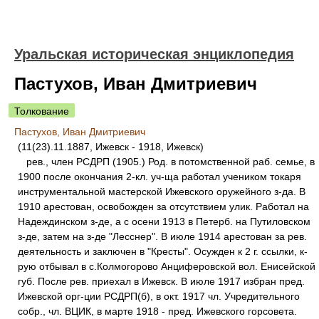
Уральская историческая энциклопедия
Пастухов, Иван Дмитриевич
Толкование
Пастухов, Иван Дмитриевич
(11(23).11.1887, Ижевск - 1918, Ижевск)
рев., член РСДРП (1905.) Род. в потомственной раб. семье, в
1900 после окончания 2-кл. уч-ща работал учеником токаря
инструментальной мастерской Ижевского оружейного з-да. В
1910 арестован, освобожден за отсутствием улик. Работал на
Надеждинском з-де, а с осени 1913 в Петерб. на Путиловском
з-де, затем на з-де "Лесснер". В июле 1914 арестован за рев.
деятельность и заключен в "Кресты". Осужден к 2 г. ссылки, к-
рую отбывал в с.Колмогорово Анциферовской вол. Енисейской
губ. После рев. приехал в Ижевск. В июле 1917 избран пред.
Ижевской орг-ции РСДРП(б), в окт. 1917 чл. Учредительного
собр., чл. ВЦИК, в марте 1918 - пред. Ижевского горсовета.