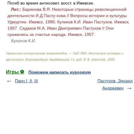
Погиб во время антисовет. восст. в Ижевске.
Лит.:
Баринова В.Я. Некоторые страницы революционной
деятельности И.Д.Пасту-хова // Вопросы истории и культуры
Удмуртии. Ижевск, 1986; Куликов К.И. Иван Пастухов. Ижевск,
1987. Садаков М.А. Иван Дмитриевич Пастухов // Они
сражались за счастье народа. Ижевск, 1957.
Куликов К.И.
Уральская историческая энциклопедия. — УрО РАН, Институт истории и
археологии. Екатеринбург: Академкнига
.
Гл. ред. В. В. Алексеев
.
2000
.
Игры ⚽
Поможем написать курсовую
Парч I, II, III
Пастухов, Эдуард
Андреевич