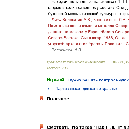
Находки
,
полученные
на
стоянках
П
.
I
,
II
форме
и
количественному
составу
.
Они
д
бутовской
мезолитической
культуры
,
откр
Лит
.
:
Волокитин
А
.
В
.,
Коноваленко
Л
.
А
.
Памятники
эпохи
камня
и
металла
Северн
данные
по
мезолиту
Европейского
Север
Северо
-
Востоке
.
Сыктывкар
,
1986
;
Он
же
.
угорской
археологии
Урала
и
Поволжья
.
С
Волокитин
А
.
В
.
Уральская
историческая
энциклопедия
. —
УрО
РАН
,
И
Алексеев
.
2000
.
Игры ⚽
Нужно решить контрольную?
Партизанское движение красных
Полезное
Смотреть что такое "Парч I, II, III" 