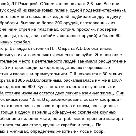
овой
,
Л
.
Г
.
Ромацкой
.
Общее
кол
-
во
находок
2
,
6
тыс
.
Все
они
вух
орудий
из
кварцитовых
галек
и
одной
подвески
-
стерженька
ного
кремня
и
сломанных
изделий
подбирается
друг
к
другу
,
бработки
.
Выявлено
более
200
орудий
,
изготовленных
из
онечники
стрел
на
пластинах
,
острия
,
проколки
,
провертки
,
и
,
резцы
,
вкладыши
в
обоймы
составных
орудий
)
и
более
90
сивных
скребел
.
ию
р
.
Вычегды
от
стоянки
П
.
I
.
Открыта
А
.
В
.
Волокитиным
.
большую
их
ч
.
составляют
кремневые
чешуйки
.
Это
позволяет
ительное
место
в
деятельности
людей
занимали
расщепление
бый
интерес
среди
находок
представляют
черешковые
стин
и
вкладыши
-
прямоугольники
.
П
.
II
находится
в
30
м
вниз
крыта
в
1986
А
.
В
.
Волокитиным
,
раскапывалась
им
же
в
1987
-
аходок
около
900
.
Культ
.
остатки
залегали
в
супесчаных
и
На
стоянке
изучены
остатки
двух
легких
наземных
жилищ
.
Они
ок
диаметром
4
,
5
м
.
В
ц
.
зафиксированы
остатки
кострища
-
елах
к
-
рого
линзы
розового
прокала
и
линзы
,
насыщенные
стрища
в
одном
из
жилищ
обнаружено
скопление
крупных
кобления
и
пиления
кости
,
рога
-
раб
.
место
древнего
мастера
.
е
наконечники
стрел
,
крупные
скребки
и
резцы
.
По
ных
в
жилищах
,
определены
животные
-
лось
и
бобр
.