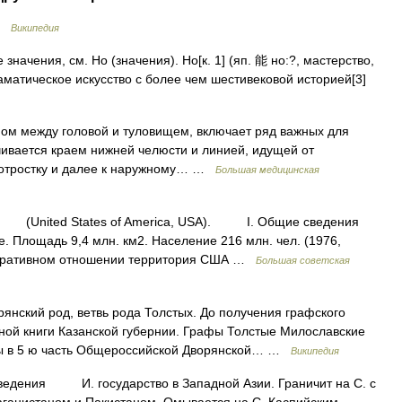
 …
Википедия
начения, см. Но (значения). Но[к. 1] (яп. 能 но:?, мастерство,
аматическое искусство с более чем шестивековой историей[3]
ном между головой и туловищем, включает ряд важных для
чивается краем нижней челюсти и линией, идущей от
 отростку и далее к наружному… …
Большая медицинская
(United States of America, USA). I. Общие сведения
лощадь 9,4 млн. км2. Население 216 млн. чел. (1976,
истративном отношении территория США …
Большая советская
янский род, ветвь рода Толстых. До получения графского
вной книги Казанской губернии. Графы Толстые Милославские
ены в 5 ю часть Общероссийской Дворянской… …
Википедия
дения И. государство в Западной Азии. Граничит на С. с