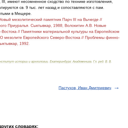
,
III
,
имеют
несомненное
сходство
по
технике
изготовления
,
атируются
св
.
9
тыс
.
лет
назад
и
сопоставляются
с
пам
.
ытыми
в
Мещере
.
Новый
мезолитический
памятник
Парч
III
на
Вычегде
//
ого
Приуралья
.
Сыктывкар
,
1988
;
Волокитин
А
.
В
.
Новые
о
-
Востока
//
Памятники
материальной
культуры
на
Европейском
О
мезолите
Европейского
Северо
-
Востока
//
Проблемы
финно
-
ыктывкар
,
1992
.
нститут
истории
и
археологии
.
Екатеринбург:
Академкнига
.
Гл
.
ред
.
В
.
В
.
Пастухов, Иван Дмитриевич
в других словарях: