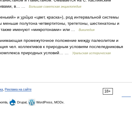
Афганистаном и Пакистаном. Омывается на С. Каспийским
аливами, в… …
Большая советская энциклопедия
ленький» и χρῶμα «цвет, краска»), род интервальной системы
ы меньше полутона четвертитоны, трететоны, шестинатоны и
лы также именуют «микротонами» или …
Википедия
анимающая промежуточное положение между палеолитом и
ция чел. коллективов к природным условиям послеледниковья
го комплекса природных условий… …
Уральская историческая
ка
,
Реклама на сайте
18+
omla,
Drupal,
WordPress, MODx.