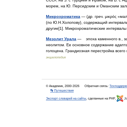
СССР, на З. с Турцией и Ираком, на В. с 
морем, на Ю. Персидским и Оманским з
Микрохроматика
— (др. греч. μικρός «ма
(по Ю.Н.Холопову), содержащий интервал
другие[1]. Микрохроматические интерва
Мезолит Урала
— эпоха каменного в., з
неолитом. Ее основное содержание адапта
голоцена. Грандиозная перестройка все
энциклопедия
© Академик, 2000-2026
Обратная связь:
Техподдерж
👣 Путешествия
Экспорт словарей на сайты
, сделанные на PHP,
Jo