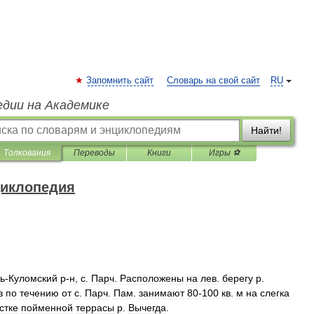
Запомнить сайт
Словарь на свой сайт
RU
едии на Академике
Найти!
Толкования
Переводы
Книги
Игры ⚽
циклопедия
ь
-
Куломский
р
-
н
,
с
.
Парч
.
Расположены
на
лев
.
берегу
р
.
з
по
течению
от
с
.
Парч
.
Пам
.
занимают
80
-
100
кв
.
м
на
слегка
стке
пойменной
террасы
р
.
Вычегда
.