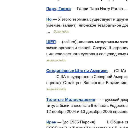
Парч, Гарри
— Гарри Парч Harry Partch
Но
— У этого термина существуют и другие з
умение, талант) японское театральное др
…
Википедия
ШЕЯ
— (collum), являясь межуточным зве
жизни органов и тканей. Сверху Ш. ограни
нижнечелюстного сустава к сосцевидному
энциклопедия
Соединённые Штаты Америки
— (США) 
США государство в Северной Америке. П
оценка). Столица г. Вашингтон. В админ
энциклопедия
Толстые-Милославские
— – русский двор
титула были внесены в 6 ю часть Родосло
12 ноября 2004 и 13 декабря 2005 внес
Иран
— (до 1935 Персия) I. Общие све