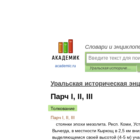
Словари и энциклоп
academic.ru
Уральская историческая энциклопедия
Уральская историческая эн
Парч I, II, III
Толкование
Парч
I
,
II
,
III
стоянки
эпохи
мезолита
.
Респ
.
Коми
,
Уст
Вычегда
,
в
местности
Кыркощ
в
2
,
5
км
вни
выделяющемся
своей
высотой
(
4
-
5
м
)
уча