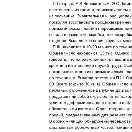
П
.
I
открыта
А
.
В
.
Волокитиным
,
Э
.
С
.
Логин
изготовлены
из
кремня
,
за
исключением
д
из
песчаника
.
Значительная
ч
.
расщеплен
позволяя
восстановить
процессы
кремнео
призматических
пластин
(
черешковые
нак
сверла
и
развертки
,
скребки
,
микроскребк
отщепов
.
Выделяется
серия
крупных
мас
П
.
III
находится
в
10
-
20
м
ниже
по
течен
Общее
число
находок
св
.
15
тыс
.
Однако
говорить
,
что
на
раскопанной
ч
.
пам
.
знач
кремня
и
изготовление
орудий
труда
.
Осо
наконечники
стрел
из
призматических
пла
по
течению
р
.
Вычегда
от
стоянки
П
.
III
.
От
89
.
Всего
вскрыто
36
кв
.
м
.
Общее
число
н
песчаных
отложениях
на
глубине
до
2
м
.
представляли
собой
округлое
пятно
наход
углистое
деформированное
пятно
,
в
пред
обожженными
костями
.
С
зап
.
стороны
ко
орудий
,
предназначенных
для
резания
,
с
В
обоих
жилищах
обнаружены
черешковы
фрагментам
обожженных
костей
,
найден