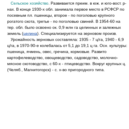
Сельское хозяйство
. Развивается преим. в юж. и юго-вост. р-
нах. В конце 1930-х обл. занимала первое место в РСФСР по
посевным пл. пшеницы, второе - по поголовью крупного
рогатого скота, третье - по поголовью свиней. В 1954-60 на
тер. обл. было освоено ок. 0,9 млн га целинных и залежных
земель (
целина
). Специализируется на зерновом произв.
Урожайность зерновых составляла: 1935 - 7 ц/га, 1940 - 6,9
ц/га, в 1970-90-е колебалась от 5,1 до 19,1 ц га. Осн. культуры:
пшеница, ячмень, овес, гречиха, кормовые. Развито
картофелеводство, овощеводство, садоводство, молочно-
мясное скотоводство, с 60-х - птицеводство. Вокруг крупных ц.
(Челяб., Магнитогорск) - с. х-во пригородного типа.