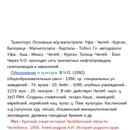
Транспорт
. Основные ж/д магистрали: Уфа - Челяб. -Курган,
Белорецк - Магнитогорск - Карталы - Тобол. Гл. автодороги:
Уфа - Аша - Миасс - Челяб. - Курган, Троицк -Челяб. - Екат.
Через Ч.О. проходит сеть транзитных нефтепроводов,
газопроводов и авиалиний.
Образование
и культура
. В Ч.О. (1992):
общеобразовательных школ - 1356; ср. специальных уч.
заведений - 74; вузов - 10; библ. - 1095; клубных учреждений -
1219; муз. - 25; театров - 7. В обл. действует Челяб. науч. ц.
УрО РАН. Созданы славянский, татаро-башк., немецкий,
еврейский, корейский нац. культ. ц. Пам. культуры: Каслинский
з-д (чугунное худ. литье), Ильменский минералогический
заповедник, древнее городище Аркаим и др.
Лит.:
Краткий очерк истории Челябинской области.
Челябинск, 1956; Александров А.И. История родного края.