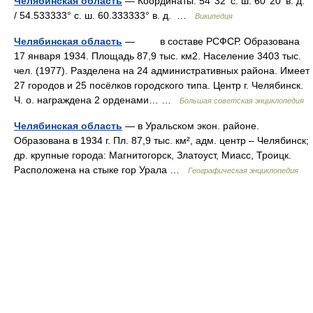
Челябинская область
— Координаты: 54°32′ с. ш. 60°20′ в. д.
/ 54.533333° с. ш. 60.333333° в. д. …
Википедия
Челябинская область
— в составе РСФСР. Образована
17 января 1934. Площадь 87,9 тыс. км2. Население 3403 тыс.
чел. (1977). Разделена на 24 административных района. Имеет
27 городов и 25 посёлков городского типа. Центр г. Челябинск.
Ч. о. награждена 2 орденами… …
Большая советская энциклопедия
Челябинская область
— в Уральском экон. районе.
Образована в 1934 г. Пл. 87,9 тыс. км², адм. центр – Челябинск;
др. крупные города: Магнитогорск, Златоуст, Миасс, Троицк.
Расположена на стыке гор Урала …
Географическая энциклопедия