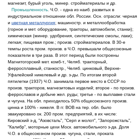
магнезит, бурый уголь, минер. стройматериалы и др.
Промышленность
. Ч.О. - одна из наиб. развитых в
индустриальном отношении обл. России. Осн. отрасли: черная
и
цветная металлургия
; машиностр. и металлообработка
(горное и мет. оборудование, тракторы, автомобили, станки);
химическая (минер. удобрения, синтетические смолы, лаки);
легкая; пищевая пром.; произв. стройматериалов. В 30-е
темпы роста пром. произв. в Ч.О. превышали общесоюзные
показатели в три раза. В этот период были построены
Магнитогорский мет. комб-т., Челяб. тракторный,
ферросплавный, станкостр., Челяб. цинковый, Верхне-
Уфалейский никелевый и др. з-ды. По итогам второй
пятилетки (1937) Ч.О. занимала первое место в СССР по
произв. тракторов, магнезитовых изделий; второе - по произв.
феррославов и добыче жел. руды; третье - по выплавке стали
и чугуна. На обл. приходилось 50% общесоюзного произв.
цинка и 100% - никеля. В гг. ВОВ на тер. обл. было
эвакуировано ок. 200 пром. предприятий, в их числе:
Кировский з-д, "Азовсталь", "Серп и молот", "Запорожсталь",
"Калибр", моторные цехи Моск. автомобильного з-да. Доля
Ч.О. в общесоюзном произв. чугуна, стали, проката