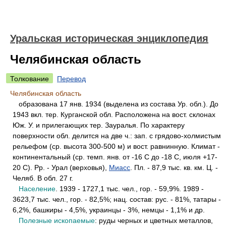
Уральская историческая энциклопедия
Челябинская область
Толкование
Перевод
Челябинская область
образована 17 янв. 1934 (выделена из состава Ур. обл.). До
1943 вкл. тер. Курганской обл. Расположена на вост. склонах
Юж. У. и прилегающих тер. Зауралья. По характеру
поверхности обл. делится на две ч.: зап. с грядово-холмистым
рельефом (ср. высота 300-500 м) и вост. равнинную. Климат -
континентальный (ср. темп. янв. от -16 С до -18 С, июля +17-
20 С). Рр. - Урал (верховья),
Миасс
. Пл. - 87,9 тыс. кв. км. Ц. -
Челяб. В обл. 27 г.
Население
. 1939 - 1727,1 тыс. чел., гор. - 59,9%. 1989 -
3623,7 тыс. чел., гор. - 82,5%; нац. состав: рус. - 81%, татары -
6,2%, башкиры - 4,5%, украинцы - 3%, немцы - 1,1% и др.
Полезные ископаемые
: руды черных и цветных металлов,