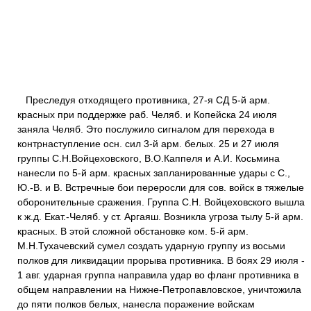
Преследуя отходящего противника, 27-я СД 5-й арм.
красных при поддержке раб. Челяб. и Копейска 24 июля
заняла Челяб. Это послужило сигналом для перехода в
контрнаступление осн. сил 3-й арм. белых. 25 и 27 июля
группы С.Н.Войцеховского, В.О.Каппеля и А.И. Косьмина
нанесли по 5-й арм. красных запланированные удары с С.,
Ю.-В. и В. Встречные бои переросли для сов. войск в тяжелые
оборонительные сражения. Группа С.Н. Войцеховского вышла
к ж.д. Екат.-Челяб. у ст. Аргаяш. Возникла угроза тылу 5-й арм.
красных. В этой сложной обстановке ком. 5-й арм.
М.Н.Тухачевский сумел создать ударную группу из восьми
полков для ликвидации прорыва противника. В боях 29 июля -
1 авг. ударная группа направила удар во фланг противника в
общем направлении на Нижне-Петропавловское, уничтожила
до пяти полков белых, нанесла поражение войскам