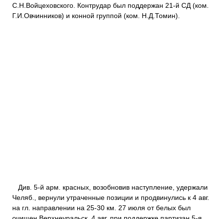
С.Н.Войцеховского. Контрудар был поддержан 21-й СД (ком.
Г.И.Овчинников) и конной группой (ком. Н.Д.Томин).
Див. 5-й арм. красных, возобновив наступление, удержали
Челяб., вернули утраченные позиции и продвинулись к 4 авг.
на гл. направлении на 25-30 км. 27 июля от белых был
очищен Верхнеуральск, 4 авг. при поддержке партизан 5-я