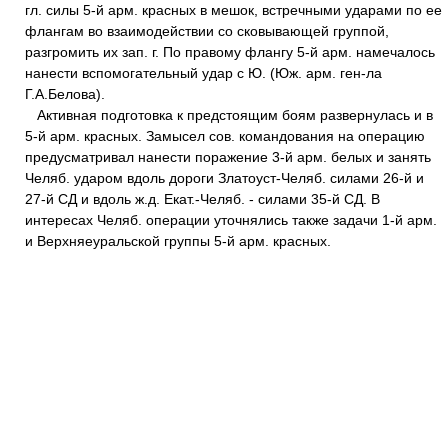
гл. силы 5-й арм. красных в мешок, встречными ударами по ее
флангам во взаимодействии со сковывающей группой,
разгромить их зап. г. По правому флангу 5-й арм. намечалось
нанести вспомогательный удар с Ю. (Юж. арм. ген-ла
Г.А.Белова).
Активная подготовка к предстоящим боям развернулась и в
5-й арм. красных. Замысел сов. командования на операцию
предусматривал нанести поражение 3-й арм. белых и занять
Челяб. ударом вдоль дороги Златоуст-Челяб. силами 26-й и
27-й СД и вдоль ж.д. Екат.-Челяб. - силами 35-й СД. В
интересах Челяб. операции уточнялись также задачи 1-й арм.
и Верхняеуральской группы 5-й арм. красных.