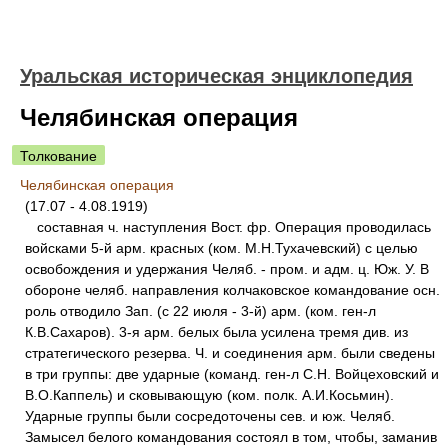
Уральская историческая энциклопедия
Челябинская операция
Толкование
Челябинская операция
(17.07 - 4.08.1919)
составная ч. наступления Вост. фр. Операция проводилась
войсками 5-й арм. красных (ком. М.Н.Тухачевский) с целью
освобождения и удержания Челяб. - пром. и адм. ц. Юж. У. В
обороне челяб. направления колчаковское командование осн.
роль отводило Зап. (с 22 июля - 3-й) арм. (ком. ген-л
К.В.Сахаров). 3-я арм. белых была усилена тремя див. из
стратегического резерва. Ч. и соединения арм. были сведены
в три группы: две ударные (команд. ген-л С.Н. Войцеховский и
В.О.Каппель) и сковывающую (ком. полк. А.И.Косьмин).
Ударные группы были сосредоточены сев. и юж. Челяб.
Замысел белого командования состоял в том, чтобы, заманив