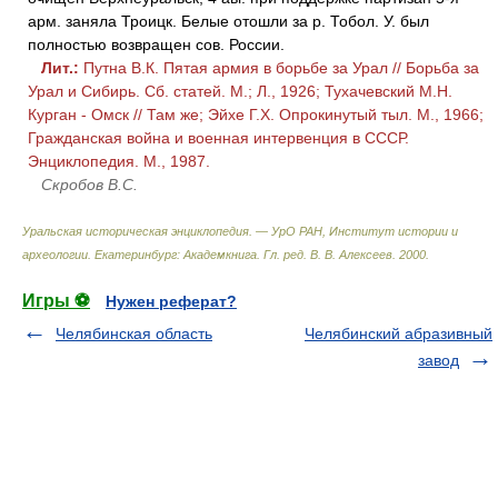
арм. заняла Троицк. Белые отошли за р. Тобол. У. был
полностью возвращен сов. России.
Лит.:
Путна В.К. Пятая армия в борьбе за Урал // Борьба за
Урал и Сибирь. Сб. статей. М.; Л., 1926; Тухачевский М.Н.
Курган - Омск // Там же; Эйхе Г.Х. Опрокинутый тыл. М., 1966;
Гражданская война и военная интервенция в СССР.
Энциклопедия. М., 1987.
Скробов В.С.
Уральская историческая энциклопедия. — УрО РАН, Институт истории и
археологии. Екатеринбург: Академкнига
.
Гл. ред. В. В. Алексеев
.
2000
.
Игры ⚽
Нужен реферат?
Челябинская область
Челябинский абразивный
завод